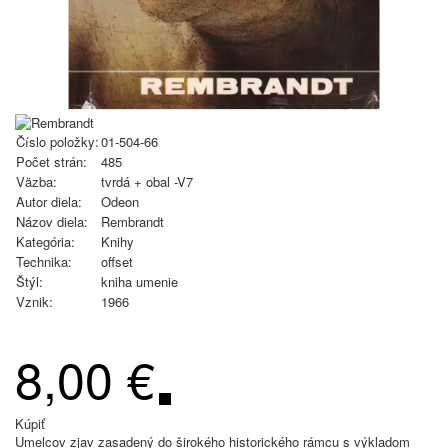
Číslo položky:
01-504-66
Počet strán:
485
Väzba:
tvrdá + obal -V7
Autor diela:
Odeon
Názov diela:
Rembrandt
Kategória:
Knihy
Technika:
offset
Štýl:
kniha umenie
Vznik:
1966
8,00 €
Kúpiť
Umelcov zjav zasadený do širokého historického rámcu s výkladom