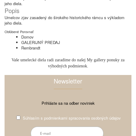
jeho diela.
Popis
Umelcov zjav zasadený do širokého historického rámcu s výkladom
jeho diela.
Obľúbené
Porovnať
Domov
GALERIJNÝ PREDAJ
Rembrandt
Vaše umelecké diela radi zaradíme do našej My gallery ponuky za
výhodných podmienok.
Newsletter
Prihláste sa na odber noviniek
Súhlasím s
podmienkami spracovania osobných údajov