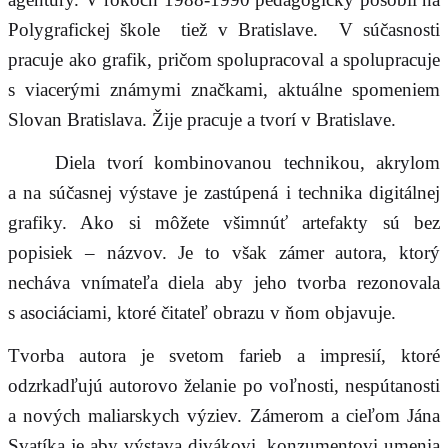
Polygrafickej škole tiež v Bratislave. V súčasnosti
pracuje ako grafik, pričom spolupracoval a spolupracuje
s viacerými známymi značkami, aktuálne spomeniem
Slovan Bratislava. Žije pracuje a tvorí v Bratislave.
Diela tvorí kombinovanou technikou, akrylom
a na súčasnej výstave je zastúpená i technika digitálnej
grafiky. Ako si môžete všimnúť artefakty sú bez
popisiek – názvov. Je to však zámer autora, ktorý
necháva vnímateľa diela aby jeho tvorba rezonovala
s asociáciami, ktoré čitateľ obrazu v ňom objavuje.
Tvorba autora je svetom farieb a impresií, ktoré
odzrkadľujú autorovo želanie po voľnosti, nespútanosti
a nových maliarskych výziev. Zámerom a cieľom Jána
Svatíka je aby výstava divákovi, konzumentovi umenia