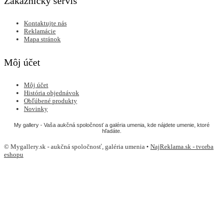
Zákaznícky servis
Kontaktujte nás
Reklamácie
Mapa stránok
Môj účet
Môj účet
História objednávok
Obľúbené produkty
Novinky
My gallery - Vaša aukčná spoločnosť a galéria umenia, kde nájdete umenie, ktoré
hľadáte.
© Mygallery.sk - aukčná spoločnosť, galéria umenia •
NajReklama.sk - tvorba
eshopu