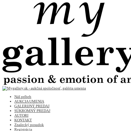
Náš príbeh
AUKCIA UMENIA
GALERIJNÝ PREDAJ
SÚKROMNÝ PREDAJ
AUTORI
KONTAKT
Znalecký posudok
Registrácia