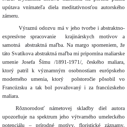
upútava vnímateľa diela meditatívnosťou autorského
zámeru.
Výraznú odozvu má v jeho tvorbe i abstraktno-
expresívne spracovanie krajinárskych motívov a
samotná abstraktná maľba. Na margo spomeniem, že
táto Svatíkova abstraktná maľba mi pripomína maliarske
umenie Josefa Šímu /1891-1971/, českého maliara,
ktorý patril k významným osobnostiam európskeho
moderného umenia, ktorý polstoročie pôsobil vo
Francúzsku a tak bol považovaný i za francúzskeho
maliara.
Rôznorodosť námetovej skladby diel autora
upozorňuje na spektrum jeho výtvarného umeleckého
potenciálu – prírodné motívy, floristické záznamy,