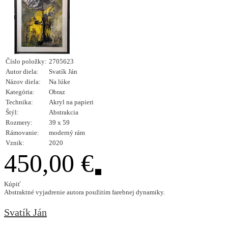
Číslo položky:
2705623
Autor diela:
Svatík Ján
Názov diela:
Na lúke
Kategória:
Obraz
Technika:
Akryl na papieri
Štýl:
Abstrakcia
Rozmery:
39 x 59
Rámovanie:
moderný rám
Vznik:
2020
450,00 €
Kúpiť
Abstraktné vyjadrenie autora použitím farebnej dynamiky.
Svatík Ján