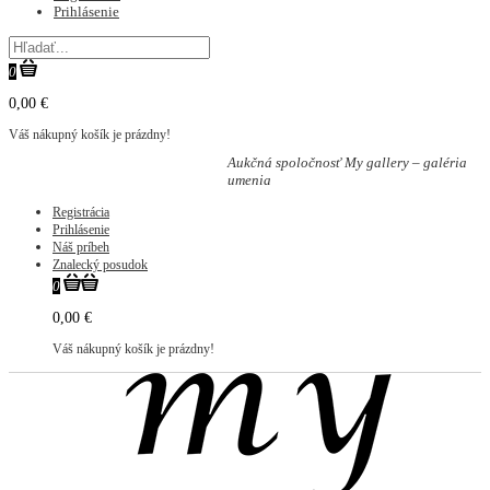
Prihlásenie
0
0,00 €
Váš nákupný košík je prázdny!
Aukčná spoločnosť My gallery – galéria
umenia
Registrácia
Prihlásenie
Náš príbeh
Znalecký posudok
0
0,00 €
Váš nákupný košík je prázdny!