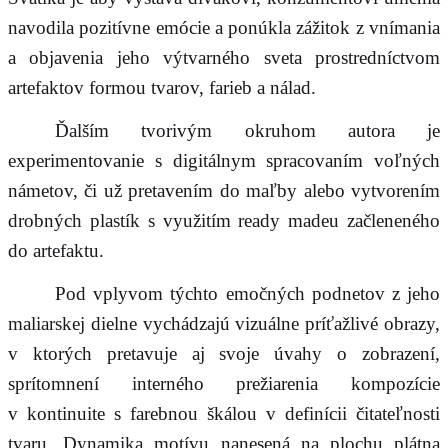
navodila pozitívne emócie a ponúkla zážitok z vnímania
a objavenia jeho výtvarného sveta prostredníctvom
artefaktov formou tvarov, farieb a nálad.
Ďalším tvorivým okruhom autora je
experimentovanie s digitálnym spracovaním voľných
námetov, či už pretavením do maľby alebo vytvorením
drobných plastík s využitím ready madeu začleneného
do artefaktu.
Pod vplyvom týchto emočných podnetov z jeho
maliarskej dielne vychádzajú vizuálne príťažlivé obrazy,
v ktorých pretavuje aj svoje úvahy o zobrazení,
sprítomnení interného prežiarenia kompozície
v kontinuite s farebnou škálou v definícii čitateľnosti
tvaru. Dynamika motívu nanesená na plochu plátna