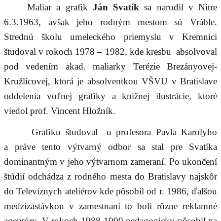
Maliar a grafik
Ján Svatík
sa narodil v Nitre
6.3.1963, avšak jeho rodným mestom sú Vráble.
Strednú školu umeleckého priemyslu v Kremnici
študoval v rokoch 1978 – 1982, kde kresbu absolvoval
pod vedením akad. maliarky Terézie Brezányovej-
Kružlicovej, ktorá je absolventkou VŠVU v Bratislave
oddelenia voľnej grafiky a knižnej ilustrácie, ktoré
viedol prof. Vincent Hložník.
Grafiku študoval u profesora Pavla Karolyho
a práve tento výtvarný odbor sa stal pre Svatíka
dominantným v jeho výtvarnom zameraní. Po ukončení
štúdií odchádza z rodného mesta do Bratislavy najskôr
do Televíznych ateliérov kde pôsobil od r. 1986, ďalšou
medzizastávkou v zamestnaní to boli rôzne reklamné
agentúry. V rokoch 1988-1990 pedagogicky pôsobil na