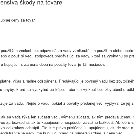
čenstva škody na tovare
úpnej ceny za tovar.
ri použitých veciach nezodpovedá za vady vzniknuté ich použitím alebo opot
alebo o použité veci, zodpovedá predávajúci za vady, ktoré sa vyskytnú po pre
aru kupujúcim. Záručná doba na použitý tovar je 12 mesiacov.
platne, včas a riadne odstránená. Predávajúci je povinný vadu bez zbytočnéh
e o chyby, ktoré sa vyskytnú po kúpe, treba ich vytknúť bez zbytočného odkl
žuje za vadu. Nejde o vadu, pokiaľ z povahy predanej veci vyplýva, že jej ž
 ak sa vada týka len súčasti veci, výmenu súčasti, ak tým predávajúcemu 
ec za bezvadnú, ak to kupujúcemu nespôsobí závažné ťažkosti. Ak ide o vad
o od zmluvy odstúpiť. Tie isté práva prislúchajú kupujúcemu, ak ide síce o
neodstrániteľné vady, má kupujúci právo na primeranú zľavu z ceny veci.