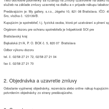
Tieto obchodné podmienky sa vzťahujú na zmluvy uzatvorené na diaľku n
služieb na základe zmluvy uzavretej na diaľku a v prípade nákupu tabak
Predávajúcim je: My gallery, s.r.o., Jégeho 10, 821 08 Bratislava. IČO: 
Sro, vložka č. 123139/B.
Kupujúcim je spotrebiteľ, t.j. fyzická osoba, ktorá pri uzatváraní a plnen
Orgánom dozoru pre ochranu spotrebiteľa je Inšpektorát SOI pre
Bratislavský kraj
Bajkalská 21/A, P. O. BOX č. 5, 820 07 Bratislava
Odbor výkonu dozoru
tel. č. 02/58 27 21 72, 02/58 27 21 04
fax č. 02/58 27 21 70
2. Objednávka a uzavretie zmluvy
Odoslanie vyplnenej objednávky, rezervácia alebo online nákup kupujúci
potvrdením objednávky zo strany predávajúceho.