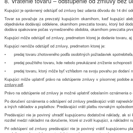
8. Vrátenie tovaru – odstúpenie od zmluvy bez 
Kupujúci je oprávnený odstúpiť od zmluvy bez udania dôvodu do 14 dní odo 
Tovar sa považuje za prevzatý kupujúcim okamihom, keď kupujúci aleb
objednávke dodávajú oddelene, okamihom prevzatia tovaru, ktorý bol doda
dodáva opakovane počas vymedzeného obdobia, okamihom prevzatia prvé
Kupujúci môže odstúpiť od zmluvy, predmetom ktorej je dodanie tovaru, aj
Kupujúci nemôže odstúpiť od zmluvy, predmetom ktorej je:
•
predaj tovaru zhotoveného podľa osobitných požiadaviek spotrebiteľa
•
predaj použitého tovaru, kde nebolo preukázané zníženie schopnosti p
•
predaj tovaru, ktorý môže byť vzhľadom na svoju povahu po dodaní 
Kupujúci môže uplatniť právo na odstúpenie zmluvy v písomnej podobe al
zmluvy.pdf
.
Právo na odstúpenie od zmluvy je možné uplatniť odoslaním oznámenia o o
Po doručení oznámenia o odstúpení od zmluvy predávajúci vráti najneskôr 
a iných nákladov a poplatkov. Predávajúci vráti platbu rovnakým spôsobom,
Predávajúci nie je povinný uhradiť kupujúcemu dodatočné náklady, ak si
rozdiel medzi nákladmi na doručenie, ktoré si zvolil kupujúci, a nákladmi
Pri odstúpení od zmluvy predávajúci nie je povinný vrátiť kupujúcemu p