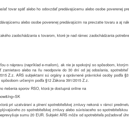
aslať tovar späť alebo ho odovzdať predávajúcemu alebo osobe poverenej pre
edávajúcemu alebo osobe poverenej predávajúcim na prevzatie tovaru a aj nákl
takého zaobchádzania s tovarom, ktoré je nad rámec zaobchádzania potrebnéh
sťou o nápravu (napríklad e-mailom), ak nie je spokojný so spôsobom, ktorým
sť zamietavo alebo na ňu neodpovie do 30 dní od jej odoslania, spotrebite
91/2015 Z.z. ARS subjektami sú orgány a oprávnené právnické osoby podľa 
ať spôsobom určeným podľa §12 Zákona 391/2015 Z.z.
ho riešenia sporov RSO, ktorá je dostupná online na
show&lng=SK
 ktorá pri uzatváraní a plnení spotrebiteľskej zmluvy nekoná v rámci predmetu
yplývajúceho zo spotrebiteľskej zmluvy alebo súvisiaceho so spotrebiteľskou
u neprevyšuje sumu 20 EUR. Subjekt ARS môže od spotrebiteľa požadovať úhr