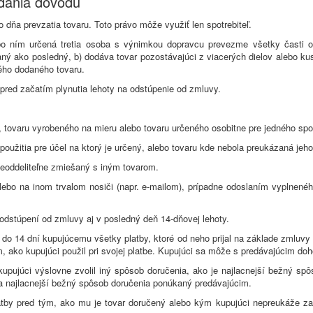
udania dôvodu
dňa prevzatia tovaru. Toto právo môže využiť len spotrebiteľ.
o ním určená tretia osoba s výnimkou dopravcu prevezme všetky časti ob
ný ako posledný, b) dodáva tovar pozostávajúci z viacerých dielov alebo ku
ho dodaného tovaru.
 pred začatím plynutia lehoty na odstúpenie od zmluvy.
, tovaru vyrobeného na mieru alebo tovaru určeného osobitne pre jedného spot
oužitia pre účel na ktorý je určený, alebo tovaru kde nebola preukázaná jeho 
neoddeliteľne zmiešaný s iným tovarom.
ebo na inom trvalom nosiči (napr. e-mailom), prípadne odoslaním vyplnenéh
dstúpení od zmluvy aj v posledný deň 14-dňovej lehoty.
do 14 dní kupujúcemu všetky platby, ktoré od neho prijal na základe zmluvy 
 ako kupujúci použil pri svojej platbe. Kupujúci sa môže s predávajúcim doh
 kupujúci výslovne zvolil iný spôsob doručenia, ako je najlacnejší bežný 
 na najlacnejší bežný spôsob doručenia ponúkaný predávajúcim.
latby pred tým, ako mu je tovar doručený alebo kým kupujúci nepreukáže zas