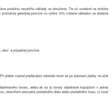
Cena produktu nezahŕňa náklady na doručenie. Tie sú uvedené na stránke
príslušnej galerijnej provízie vo výške 15% vrátane nákladov na dodanie
 daní a prípadnej provízie.
Pri platbe vopred predávajúci odosiela tovar až po pripísaní platby na účet
bjednaného tovaru, alebo ak sa a) tovary objednané kupujúcim v jednej
sov, okamihom prevzatia posledného dielu alebo posledného kusu, c) tovar