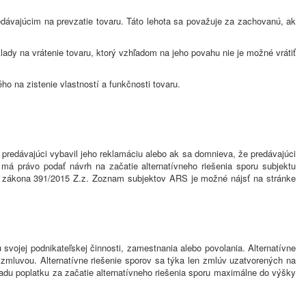
dávajúcim na prevzatie tovaru. Táto lehota sa považuje za zachovanú, ak
ady na vrátenie tovaru, ktorý vzhľadom na jeho povahu nie je možné vrátiť
o na zistenie vlastností a funkčnosti tovaru.
 predávajúci vybavil jeho reklamáciu alebo ak sa domnieva, že predávajúci
ľ má právo podať návrh na začatie alternatívneho riešenia sporu subjektu
§3 zákona 391/2015 Z.z. Zoznam subjektov ARS je možné nájsť na stránke
 svojej podnikateľskej činnosti, zamestnania alebo povolania. Alternatívne
 zmluvou. Alternatívne riešenie sporov sa týka len zmlúv uzatvorených na
adu poplatku za začatie alternatívneho riešenia sporu maximálne do výšky