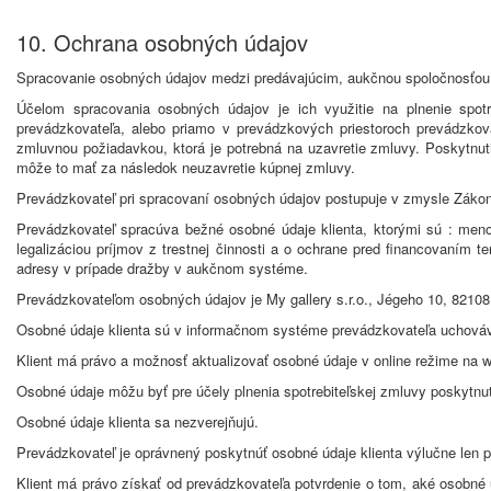
10. Ochrana osobných údajov
Spracovanie osobných údajov medzi predávajúcim, aukčnou spoločnosťou, re
Účelom spracovania osobných údajov je ich využitie na plnenie spot
prevádzkovateľa, alebo priamo v prevádzkových priestoroch prevádzkov
zmluvnou požiadavkou, ktorá je potrebná na uzavretie zmluvy. Poskytnu
môže to mať za následok neuzavretie kúpnej zmluvy.
Prevádzkovateľ pri spracovaní osobných údajov postupuje v zmysle Zákon
Prevádzkovateľ spracúva bežné osobné údaje klienta, ktorými sú : meno
legalizáciou príjmov z trestnej činnosti a o ochrane pred financovaním t
adresy v prípade dražby v aukčnom systéme.
Prevádzkovateľom osobných údajov je My gallery s.r.o., Jégeho 10, 82108 
Osobné údaje klienta sú v informačnom systéme prevádzkovateľa uchováv
Klient má právo a možnosť aktualizovať osobné údaje v online režime na w
Osobné údaje môžu byť pre účely plnenia spotrebiteľskej zmluvy poskytnu
Osobné údaje klienta sa nezverejňujú.
Prevádzkovateľ je oprávnený poskytnúť osobné údaje klienta výlučne len
Klient má právo získať od prevádzkovateľa potvrdenie o tom, aké osobné ú