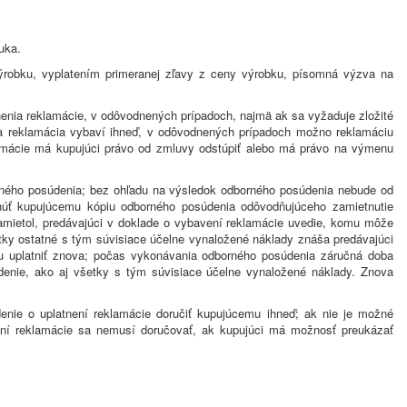
uka.
robku, vyplatením primeranej zľavy z ceny výrobku, písomná výzva na
tnenia reklamácie, v odôvodnených prípadoch, najmä ak sa vyžaduje zložité
sa reklamácia vybaví ihneď, v odôvodnených prípadoch možno reklamáciu
klamácie má kupujúci právo od zmluvy odstúpiť alebo má právo na výmenu
orného posúdenia; bez ohľadu na výsledok odborného posúdenia nebude od
núť kupujúcemu kópiu odborného posúdenia odôvodňujúceho zamietnutie
zamietol, predávajúci v doklade o vybavení reklamácie uvedie, komu môže
tky ostatné s tým súvisiace účelne vynaložené náklady znáša predávajúci
 uplatniť znova; počas vykonávania odborného posúdenia záručná doba
denie, ako aj všetky s tým súvisiace účelne vynaložené náklady. Znova
denie o uplatnení reklamácie doručiť kupujúcemu ihneď; ak nie je možné
není reklamácie sa nemusí doručovať, ak kupujúci má možnosť preukázať