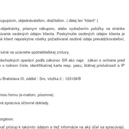
júcim, objednávateľom, dražiteľom. ( ďalej len "klient" )
ím objednávky, priamym nákupom, alebo vydražením položky na stránke
vanie osobných údajov klienta. Poskytnutie osobných údajov klienta je
Ak klient neposkytne všetky požadované osobné údaje prevádzkovateľovi,
utné na uzavretie spotrebiteľskej zmluvy.
ch obchodných operácií podľa zákonov SR ako napr. zákon o ochrane pred
 rodnom čísle, identifikačnej karte resp. pasu, štátnej príslušnosti a IP
ratislava III, oddiel : Sro, vložka č.: 123139/B
 inou formu (e-mailom, písomne).
orá spracúva účtovné doklady.
orgánov.
kať prístup k takýmto údajom a tiež informácie na aký účel sa spracúvajú,