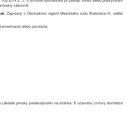
02/2014 Z. z. o ochrane spotrebiteľa pri predaji tovaru alebo poskytovaní
Obchodný zákonník.
.sk
. Zapísaný v Obchodnom registri Mestského súdu Bratislava III, oddiel
ti zamestnania alebo povolania.
na základe ponuky predávajúceho na stránke. K uzavretiu zmluvy dochádza