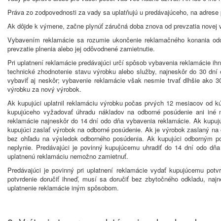
Práva zo zodpovednosti za vady sa uplatňujú u predávajúceho, na adrese
Ak dôjde k výmene, začne plynúť záručná doba znova od prevzatia novej ve
Vybavením reklamácie sa rozumie ukončenie reklamačného konania odo
prevzatie plnenia alebo jej odôvodnené zamietnutie.
Pri uplatnení reklamácie predávajúci určí spôsob vybavenia reklamácie ih
technické zhodnotenie stavu výrobku alebo služby, najneskôr do 30 dn
vybaviť aj neskôr; vybavenie reklamácie však nesmie trvať dlhšie ako 
výrobku za nový výrobok.
Ak kupujúci uplatnil reklamáciu výrobku počas prvých 12 mesiacov od k
kupujúceho vyžadovať úhradu nákladov na odborné posúdenie ani iné 
reklamácie najneskôr do 14 dní odo dňa vybavenia reklamácie. Ak kupujú
kupujúci zaslať výrobok na odborné posúdenie. Ak je výrobok zaslaný na
bez ohľadu na výsledok odborného posúdenia. Ak kupujúci odborným p
neplynie. Predávajúci je povinný kupujúcemu uhradiť do 14 dní odo dň
uplatnenú reklamáciu nemožno zamietnuť.
Predávajúci je povinný pri uplatnení reklamácie vydať kupujúcemu potv
potvrdenie doručiť ihneď, musí sa doručiť bez zbytočného odkladu, na
uplatnenie reklamácie iným spôsobom.