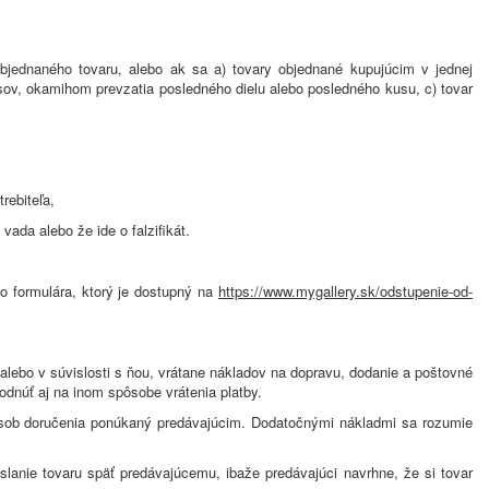
jednaného tovaru, alebo ak sa a) tovary objednané kupujúcim v jednej
sov, okamihom prevzatia posledného dielu alebo posledného kusu, c) tovar
rebiteľa,
vada alebo že ide o falzifikát.
o formulára, ktorý je dostupný na
https://www.mygallery.sk/odstupenie-od-
alebo v súvislosti s ňou, vrátane nákladov na dopravu, dodanie a poštovné
odnúť aj na inom spôsobe vrátenia platby.
spôsob doručenia ponúkaný predávajúcim. Dodatočnými nákladmi sa rozumie
lanie tovaru späť predávajúcemu, ibaže predávajúci navrhne, že si tovar