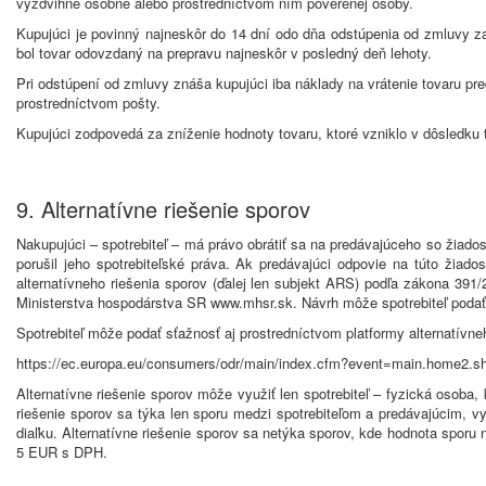
vyzdvihne osobne alebo prostredníctvom ním poverenej osoby.
Kupujúci je povinný najneskôr do 14 dní odo dňa odstúpenia od zmluvy z
bol tovar odovzdaný na prepravu najneskôr v posledný deň lehoty.
Pri odstúpení od zmluvy znáša kupujúci iba náklady na vrátenie tovaru pr
prostredníctvom pošty.
Kupujúci zodpovedá za zníženie hodnoty tovaru, ktoré vzniklo v dôsledku 
9. Alternatívne riešenie sporov
Nakupujúci – spotrebiteľ – má právo obrátiť sa na predávajúceho so žiado
porušil jeho spotrebiteľské práva. Ak predávajúci odpovie na túto žiado
alternatívneho riešenia sporov (ďalej len subjekt ARS) podľa zákona 3
Ministerstva hospodárstva SR
www.mhsr.sk
. Návrh môže spotrebiteľ pod
Spotrebiteľ môže podať sťažnosť aj prostredníctvom platformy alternatívne
https://ec.europa.eu/consumers/odr/main/index.cfm?event=main.home2.
Alternatívne riešenie sporov môže využiť len spotrebiteľ – fyzická osoba,
riešenie sporov sa týka len sporu medzi spotrebiteľom a predávajúcim, v
diaľku. Alternatívne riešenie sporov sa netýka sporov, kde hodnota spor
5 EUR s DPH.