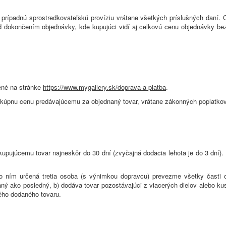
prípadnú sprostredkovateľskú províziu vrátane všetkých príslušných daní. 
dokončením objednávky, kde kupujúci vidí aj celkovú cenu objednávky bez 
ené na stránke
https://www.mygallery.sk/doprava-a-platba
.
 kúpnu cenu predávajúcemu za objednaný tovar, vrátane zákonných poplatkov,
kupujúcemu tovar najneskôr do 30 dní (zvyčajná dodacia lehota je do 3 dní). 
 ním určená tretia osoba (s výnimkou dopravcu) prevezme všetky časti o
ný ako posledný, b) dodáva tovar pozostávajúci z viacerých dielov alebo ku
ho dodaného tovaru.