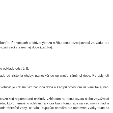
rebením. Pri veciach predávaných za nižšiu cenu nezodpovedá za vadu, pre
vzatí veci v záručnej dobe (záruka).
o odkladu odstrániť.
adu od zistenia chyby, najneskôr do uplynutia záručnej doby. Po uplynutí
ivotnosť je kratšia než záručná doba a keď pri obvyklom užívaní takej veci
nevzniknú neprimerané náklady vzhľadom na cenu tovaru alebo závažnosť
u, ktorú nemožno odstrániť a ktorá bráni tomu, aby sa vec mohla riadne
 odstrániteľné vady, ak však kupujúci nemôže pre opätovné vyskytnutie sa