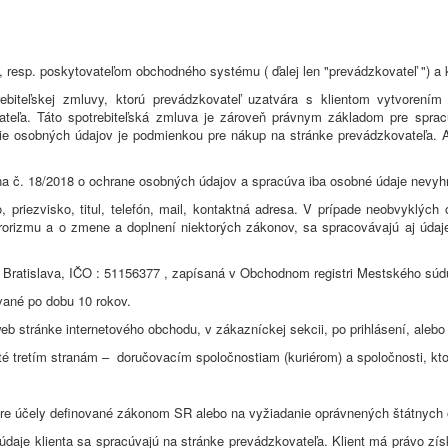
sp. poskytovateľom obchodného systému ( ďalej len "prevádzkovateľ ") a kupu
rebiteľskej zmluvy, ktorú prevádzkovateľ uzatvára s klientom vytvoren
ateľa. Táto spotrebiteľská zmluva je zároveň právnym základom pre spracú
tie osobných údajov je podmienkou pre nákup na stránke prevádzkovateľa. 
a č. 18/2018 o ochrane osobných údajov a spracúva iba osobné údaje nevyhn
, priezvisko, titul, telefón, mail, kontaktná adresa. V prípade neobvyklý
erorizmu a o zmene a doplnení niektorých zákonov, sa spracovávajú aj údaje o
Bratislava, IČO : 51156377 , zapísaná v Obchodnom registri Mestského súdu B
ané po dobu 10 rokov.
eb stránke internetového obchodu, v zákazníckej sekcii, po prihlásení, alebo
té tretím stranám – doručovacím spoločnostiam (kuriérom) a spoločnosti, kt
 pre účely definované zákonom SR alebo na vyžiadanie oprávnených štátnych 
daje klienta sa spracúvajú na stránke prevádzkovateľa. Klient má právo zís