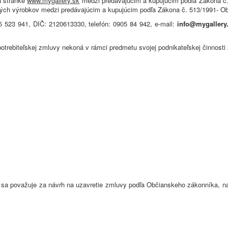
a stránke
www.mygallery.sk
medzi predávajúcim a kupujúcim podľa Zákona č. 1
ových výrobkov medzi predávajúcim a kupujúcim podľa Zákona č. 513/1991- 
45 523 941, DIČ: 2120613330, telefón: 0905 84 942, e-mail:
info@mygallery
í spotrebiteľskej zmluvy nekoná v rámci predmetu svojej podnikateľskej činnos
m sa považuje za návrh na uzavretie zmluvy podľa Občianskeho zákonníka, 