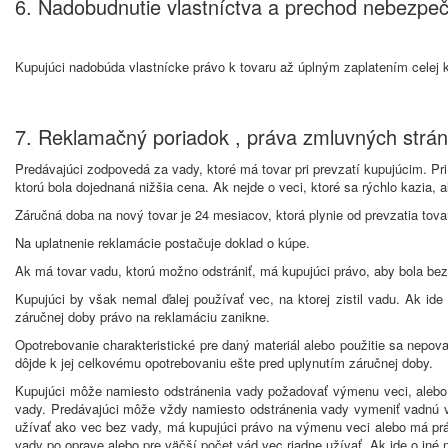
6. Nadobudnutie vlastníctva a prechod nebezpe
Kupujúci nadobúda vlastnícke právo k tovaru až úplným zaplatením celej k
7. Reklamačný poriadok , práva zmluvných strán
Predávajúci zodpovedá za vady, ktoré má tovar pri prevzatí kupujúcim. P
ktorú bola dojednaná nižšia cena. Ak nejde o veci, ktoré sa rýchlo kazia, 
Záručná doba na nový tovar je 24 mesiacov, ktorá plynie od prevzatia tov
Na uplatnenie reklamácie postačuje doklad o kúpe.
Ak má tovar vadu, ktorú možno odstrániť, má kupujúci právo, aby bola bez
Kupujúci by však nemal ďalej používať vec, na ktorej zistil vadu. Ak id
záručnej doby právo na reklamáciu zanikne.
Opotrebovanie charakteristické pre daný materiál alebo použitie sa nepova
dôjde k jej celkovému opotrebovaniu ešte pred uplynutím záručnej doby.
Kupujúci môže namiesto odstránenia vady požadovať výmenu veci, alebo
vady. Predávajúci môže vždy namiesto odstránenia vady vymeniť vadnú v
užívať ako vec bez vady, má kupujúci právo na výmenu veci alebo má práv
vady po oprave alebo pre väčší počet vád vec riadne užívať. Ak ide o iné 