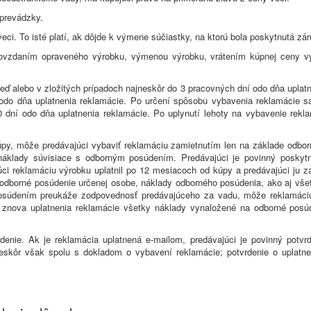
 prevádzky.
ci. To isté platí, ak dôjde k výmene súčiastky, na ktorú bola poskytnutá zár
vzdaním opraveného výrobku, výmenou výrobku, vrátením kúpnej ceny vý
neď alebo v zložitých prípadoch najneskôr do 3 pracovných dní odo dňa upla
í odo dňa uplatnenia reklamácie. Po určení spôsobu vybavenia reklamácie 
30 dní odo dňa uplatnenia reklamácie. Po uplynutí lehoty na vybavenie re
úpy, môže predávajúci vybaviť reklamáciu zamietnutím len na základe odb
náklady súvisiace s odborným posúdením. Predávajúci je povinný poskyt
ci reklamáciu výrobku uplatnil po 12 mesiacoch od kúpy a predávajúci ju 
 odborné posúdenie určenej osobe, náklady odborného posúdenia, ako aj vše
osúdením preukáže zodpovednosť predávajúceho za vadu, môže reklamáciu
a znova uplatnenia reklamácie všetky náklady vynaložené na odborné posú
rdenie. Ak je reklamácia uplatnená e-mailom, predávajúci je povinný potvr
jneskôr však spolu s dokladom o vybavení reklamácie; potvrdenie o uplat