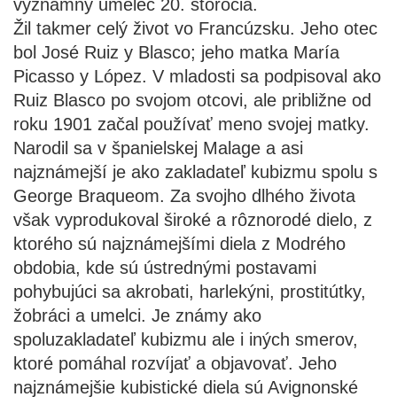
významný umelec 20. storočia.
Žil takmer celý život vo Francúzsku. Jeho otec
bol José Ruiz y Blasco; jeho matka María
Picasso y López. V mladosti sa podpisoval ako
Ruiz Blasco po svojom otcovi, ale približne od
roku 1901 začal používať meno svojej matky.
Narodil sa v španielskej Malage a asi
najznámejší je ako zakladateľ kubizmu spolu s
George Braqueom. Za svojho dlhého života
však vyprodukoval široké a rôznorodé dielo, z
ktorého sú najznámejšími diela z Modrého
obdobia, kde sú ústrednými postavami
pohybujúci sa akrobati, harlekýni, prostitútky,
žobráci a umelci. Je známy ako
spoluzakladateľ kubizmu ale i iných smerov,
ktoré pomáhal rozvíjať a objavovať. Jeho
najznámejšie kubistické diela sú Avignonské