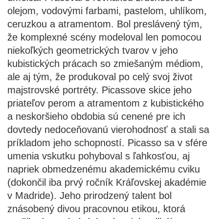
olejom, vodovými farbami, pastelom, uhlíkom,
ceruzkou a atramentom. Bol preslávený tým,
že komplexné scény modeloval len pomocou
niekoľkých geometrických tvarov v jeho
kubistických prácach so zmiešaným médiom,
ale aj tým, že produkoval po celý svoj život
majstrovské portréty. Picassove skice jeho
priateľov perom a atramentom z kubistického
a neskoršieho obdobia sú cenené pre ich
dovtedy nedoceňovanú vierohodnosť a stali sa
príkladom jeho schopností. Picasso sa v sfére
umenia vskutku pohyboval s ľahkosťou, aj
napriek obmedzenému akademickému cviku
(dokončil iba prvý ročník Kráľovskej akadémie
v Madride). Jeho prirodzený talent bol
znásobený divou pracovnou etikou, ktorá