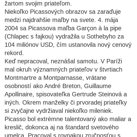
žartom svojim priateľom.
Niekoľko Picassových obrazov sa zaraďuje
medzi najdrahšie maľby na svete. 4. mája
2004 sa Picassova maľba Garçon à la pipe
(Chlapec s fajkou) vydražila u Sothebyho za
104 miliónov USD, čím ustanovila nový cenový
rekord.
Keď nepracoval, neznášal samotu. V Paríži
mal okruh významných priateľov v štvrtiach
Montmartre a Montparnasse, vrátane
osobností ako André Breton, Guillaume
Apollinaire, spisovateľka Gertrude Steinová a
iných. Okrem manželky či prvoradej priateľky
si zvyčajne vydržiaval niekoľko mileniek.
Picasso bol extrémne talentovaný ako maliar a
kreslič, dokonca aj na štandard svetového
umelca. Pracoval s rovnakou zručnosťou s