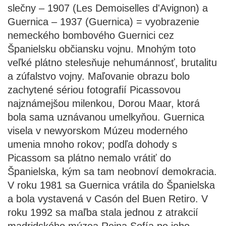
slečny – 1907 (Les Demoiselles d'Avignon) a
Guernica – 1937 (Guernica) = vyobrazenie
nemeckého bombového Guernici cez
Španielsku občiansku vojnu. Mnohým toto
veľké plátno stelesňuje nehumánnosť, brutalitu
a zúfalstvo vojny. Maľovanie obrazu bolo
zachytené sériou fotografií Picassovou
najznámejšou milenkou, Dorou Maar, ktorá
bola sama uznávanou umelkyňou. Guernica
visela v newyorskom Múzeu moderného
umenia mnoho rokov; podľa dohody s
Picassom sa plátno nemalo vrátiť do
Španielska, kým sa tam neobnoví demokracia.
V roku 1981 sa Guernica vrátila do Španielska
a bola vystavená v Casón del Buen Retiro. V
roku 1992 sa maľba stala jednou z atrakcií