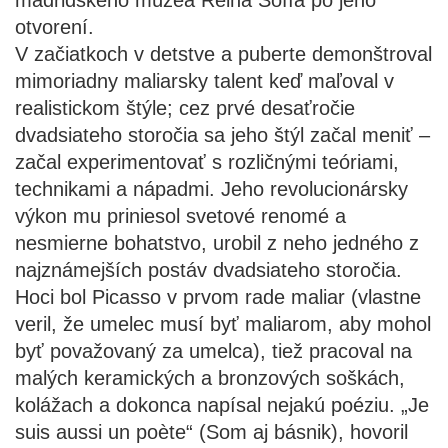
madridského múzea Reina Sofía po jeho
otvorení.
V začiatkoch v detstve a puberte demonštroval
mimoriadny maliarsky talent keď maľoval v
realistickom štýle; cez prvé desaťročie
dvadsiateho storočia sa jeho štýl začal meniť –
začal experimentovať s rozličnými teóriami,
technikami a nápadmi. Jeho revolucionársky
výkon mu priniesol svetové renomé a
nesmierne bohatstvo, urobil z neho jedného z
najznámejších postáv dvadsiateho storočia.
Hoci bol Picasso v prvom rade maliar (vlastne
veril, že umelec musí byť maliarom, aby mohol
byť považovaný za umelca), tiež pracoval na
malých keramických a bronzových soškách,
kolážach a dokonca napísal nejakú poéziu. „Je
suis aussi un poète“ (Som aj básnik), hovoril