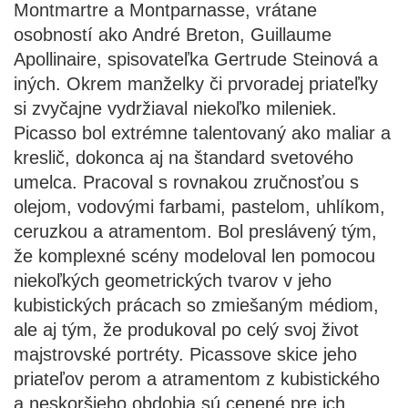
Montmartre a Montparnasse, vrátane
osobností ako André Breton, Guillaume
Apollinaire, spisovateľka Gertrude Steinová a
iných. Okrem manželky či prvoradej priateľky
si zvyčajne vydržiaval niekoľko mileniek.
Picasso bol extrémne talentovaný ako maliar a
kreslič, dokonca aj na štandard svetového
umelca. Pracoval s rovnakou zručnosťou s
olejom, vodovými farbami, pastelom, uhlíkom,
ceruzkou a atramentom. Bol preslávený tým,
že komplexné scény modeloval len pomocou
niekoľkých geometrických tvarov v jeho
kubistických prácach so zmiešaným médiom,
ale aj tým, že produkoval po celý svoj život
majstrovské portréty. Picassove skice jeho
priateľov perom a atramentom z kubistického
a neskoršieho obdobia sú cenené pre ich