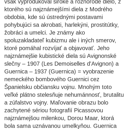
však vyprodukoval široké a rôznorodé dielo, z
ktorého sú najznámejšími diela z Modrého
obdobia, kde sú ústrednými postavami
pohybujúci sa akrobati, harlekýni, prostitútky,
žobráci a umelci. Je známy ako
spoluzakladateľ kubizmu ale i iných smerov,
ktoré pomáhal rozvíjať a objavovať. Jeho
najznámejšie kubistické diela sú Avignonské
slečny – 1907 (Les Demoiselles d'Avignon) a
Guernica – 1937 (Guernica) = vyobrazenie
nemeckého bombového Guernici cez
Španielsku občiansku vojnu. Mnohým toto
veľké plátno stelesňuje nehumánnosť, brutalitu
a zúfalstvo vojny. Maľovanie obrazu bolo
zachytené sériou fotografií Picassovou
najznámejšou milenkou, Dorou Maar, ktorá
bola sama uznávanou umelkyňou. Guernica