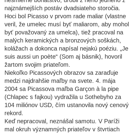
nesmierne bohatstvo, urobil z neho jedného z
najznámejších postáv dvadsiateho storočia.
Hoci bol Picasso v prvom rade maliar (vlastne
veril, že umelec musí byť maliarom, aby mohol
byť považovaný za umelca), tiež pracoval na
malých keramických a bronzových soškách,
kolážach a dokonca napísal nejakú poéziu. „Je
suis aussi un poète“ (Som aj básnik), hovoril
žartom svojim priateľom.
Niekoľko Picassových obrazov sa zaraďuje
medzi najdrahšie maľby na svete. 4. mája
2004 sa Picassova maľba Garçon à la pipe
(Chlapec s fajkou) vydražila u Sothebyho za
104 miliónov USD, čím ustanovila nový cenový
rekord.
Keď nepracoval, neznášal samotu. V Paríži
mal okruh významných priateľov v štvrtiach