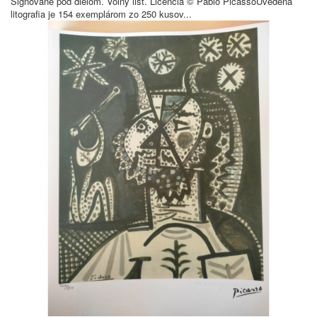
Signované pod dielom. Volný list. Licencia © Pablo PicassoUvedená
litografia je 154 exemplárom zo 250 kusov...