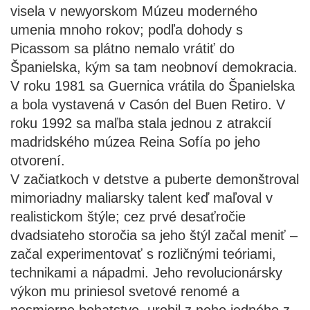
visela v newyorskom Múzeu moderného
umenia mnoho rokov; podľa dohody s
Picassom sa plátno nemalo vrátiť do
Španielska, kým sa tam neobnoví demokracia.
V roku 1981 sa Guernica vrátila do Španielska
a bola vystavená v Casón del Buen Retiro. V
roku 1992 sa maľba stala jednou z atrakcií
madridského múzea Reina Sofía po jeho
otvorení.
V začiatkoch v detstve a puberte demonštroval
mimoriadny maliarsky talent keď maľoval v
realistickom štýle; cez prvé desaťročie
dvadsiateho storočia sa jeho štýl začal meniť –
začal experimentovať s rozličnými teóriami,
technikami a nápadmi. Jeho revolucionársky
výkon mu priniesol svetové renomé a