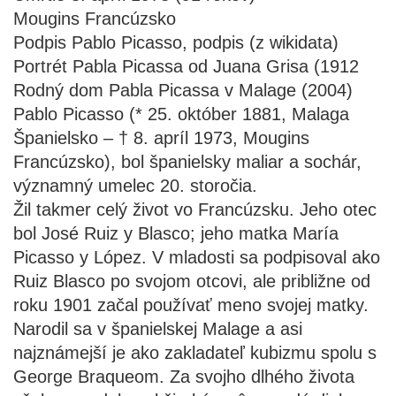
Mougins Francúzsko
Podpis Pablo Picasso, podpis (z wikidata)
Portrét Pabla Picassa od Juana Grisa (1912
Rodný dom Pabla Picassa v Malage (2004)
Pablo Picasso (* 25. október 1881, Malaga
Španielsko – † 8. apríl 1973, Mougins
Francúzsko), bol španielsky maliar a sochár,
významný umelec 20. storočia.
Žil takmer celý život vo Francúzsku. Jeho otec
bol José Ruiz y Blasco; jeho matka María
Picasso y López. V mladosti sa podpisoval ako
Ruiz Blasco po svojom otcovi, ale približne od
roku 1901 začal používať meno svojej matky.
Narodil sa v španielskej Malage a asi
najznámejší je ako zakladateľ kubizmu spolu s
George Braqueom. Za svojho dlhého života