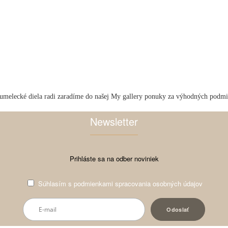
umelecké diela radi zaradíme do našej My gallery ponuky za výhodných podm
Newsletter
Prihláste sa na odber noviniek
Súhlasím s
podmienkami spracovania osobných údajov