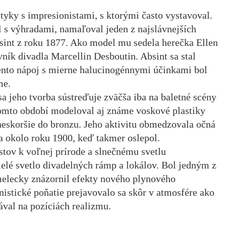
tyky s impresionistami, s ktorými často vystavoval.
 s výhradami, namaľoval jeden z najslávnejších
bsint z roku 1877. Ako model mu sedela herečka Ellen
ník divadla Marcellin Desboutin. Absint sa stal
 tento nápoj s mierne halucinogénnymi účinkami bol
me.
a jeho tvorba sústreďuje zväčša iba na baletné scény
omto období modeloval aj známe voskové plastiky
 neskoršie do bronzu. Jeho aktivitu obmedzovala očná
a okolo roku 1900, keď takmer oslepol.
stov k voľnej prírode a slnečnému svetlu
lé svetlo divadelných rámp a lokálov. Bol jedným z
melecky znázornil efekty nového plynového
nistické poňatie prejavovalo sa skôr v atmosfére ako
tával na pozíciách realizmu.