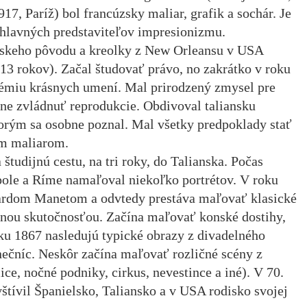
17, Paríž) bol francúzsky maliar, grafik a sochár. Je
 hlavných predstaviteľov impresionizmu.
nskeho pôvodu a kreolky z New Orleansu v USA
13 rokov). Začal študovať právo, no zakrátko v roku
démiu krásnych umení. Mal prirodzený zmysel pre
tne zvládnuť reprodukcie. Obdivoval taliansku
torým sa osobne poznal. Mal všetky predpoklady stať
ým maliarom.
tudijnú cestu, na tri roky, do Talianska. Počas
pole a Ríme namaľoval niekoľko portrétov. V roku
ardom Manetom a odvtedy prestáva maľovať klasické
álnou skutočnosťou. Začína maľovať konské dostihy,
ku 1867 nasledujú typické obrazy z divadelného
nečníc. Neskôr začína maľovať rozličné scény z
ice, nočné podniky, cirkus, nevestince a iné). V 70.
štívil Španielsko, Taliansko a v USA rodisko svojej