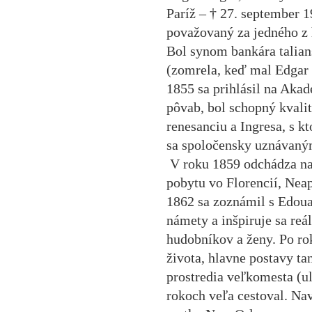
Paríž – † 27. september 19
považovaný za jedného z
Bol synom bankára talia
(zomrela, keď mal Edgar 
1855 sa prihlásil na Aka
pôvab, bol schopný kvali
renesanciu a Ingresa, s k
sa spoločensky uznávan
V roku 1859 odchádza na š
pobytu vo Florencií, Nea
1862 sa zoznámil s Edou
námety a inšpiruje sa re
hudobníkov a ženy. Po ro
života, hlavne postavy ta
prostredia veľkomesta (ul
rokoch veľa cestoval. Nav