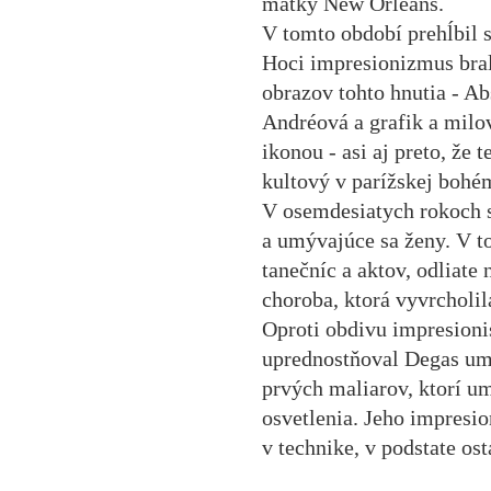
matky New Orleans.
V tomto období prehĺbil s
Hoci impresionizmus bral
obrazov tohto hnutia - A
Andréová a grafik a milov
ikonou - asi aj preto, že
kultový v parížskej bohé
V osemdesiatych rokoch s
a umývajúce sa ženy. V t
tanečníc a aktov, odliate
choroba, ktorá vyvrcholil
Oproti obdivu impresioni
uprednostňoval Degas ume
prvých maliarov, ktorí u
osvetlenia. Jeho impresio
v technike, v podstate os