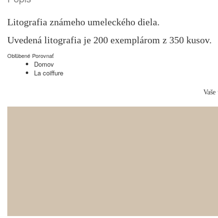
Litografia známeho umeleckého diela.
Uvedená litografia je 200 exemplárom z 350 kusov.
Obľúbené
Porovnať
Domov
La coiffure
Vaše 