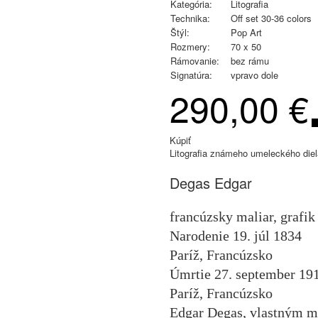
Kategória:
Litografia
Technika:
Off set 30-36 colors
Štýl:
Pop Art
Rozmery:
70 x 50
Rámovanie:
bez rámu
Signatúra:
vpravo dole
290,00 €
Kúpiť
Litografia známeho umeleckého diel
Degas Edgar
francúzsky maliar, grafik
Narodenie 19. júl 1834
Paríž, Francúzsko
Úmrtie 27. september 191
Paríž, Francúzsko
Edgar Degas, vlastným me