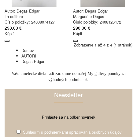
Autor:
Degas Edgar
Autor:
Degas Edgar
La coiffure
Marguerite Degas
Číslo položky: 24008074127
Číslo položky: 2408126472
290,00 €
290,00 €
Kúpiť
Kúpiť
Zobrazenie 1 až 4 z 4 (1 stránok)
Domov
AUTORI
Degas Edgar
Vaše umelecké diela radi zaradíme do našej My gallery ponuky za
výhodných podmienok.
Newsletter
Prihláste sa na odber noviniek
Súhlasím s
podmienkami spracovania osobných údajov