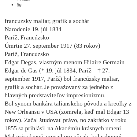
Štýl
francúzsky maliar, grafik a sochár
Narodenie 19. júl 1834
Paríž, Francúzsko
Úmrtie 27. september 1917 (83 rokov)
Paríž, Francúzsko
Edgar Degas, vlastným menom Hilaire Germain
Edgar de Gas (* 19. júl 1834, Paríž – † 27.
september 1917, Paríž) bol francúzsky maliar,
grafik a sochár. Je považovaný za jedného z
hlavných predstaviteľov impresionizmu.
Bol synom bankára talianskeho pôvodu a kreolky z
New Orleansu v USA (zomrela, keď mal Edgar 13
rokov). Začal študovať právo, no zakrátko v roku
1855 sa prihlásil na Akadémiu krásnych umení.
Mal prirodzený zmysel pre pôvab, bol schopný