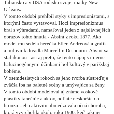
Taliansko a v USA rodisko svojej matky New
Orleans.
V tomto období prehĺbil styky s impresionistami, s
ktorými často vystavoval. Hoci impresionizmus
bral s výhradami, namaľoval jeden z najslávnejších
obrazov tohto hnutia - Absint z roku 1877. Ako
model mu sedela herečka Ellen Andréová a grafik
a milovník divadla Marcellin Desboutin. Absint sa
stal ikonou - asi aj preto, že tento nápoj s mierne
halucinogénnymi účinkami bol kultový v parížskej
bohéme.
V osemdesiatych rokoch sa jeho tvorba sústreďuje
zväčša iba na baletné scény a umývajúce sa ženy.
V tomto období modeloval aj známe voskové
plastiky tanečníc a aktov, odliate neskoršie do
bronzu. Jeho aktivitu obmedzovala očná choroba,
ktorá vyvrcholila okolo roku 1900, keď takmer