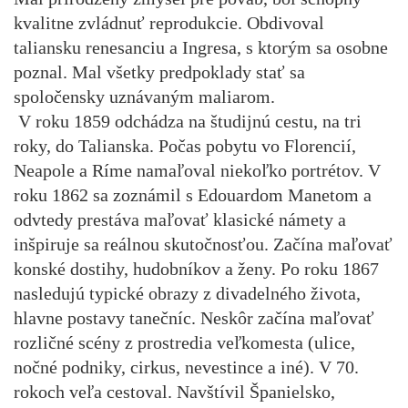
kvalitne zvládnuť reprodukcie. Obdivoval
taliansku renesanciu a Ingresa, s ktorým sa osobne
poznal. Mal všetky predpoklady stať sa
spoločensky uznávaným maliarom.
V roku 1859 odchádza na študijnú cestu, na tri
roky, do Talianska. Počas pobytu vo Florencií,
Neapole a Ríme namaľoval niekoľko portrétov. V
roku 1862 sa zoznámil s Edouardom Manetom a
odvtedy prestáva maľovať klasické námety a
inšpiruje sa reálnou skutočnosťou. Začína maľovať
konské dostihy, hudobníkov a ženy. Po roku 1867
nasledujú typické obrazy z divadelného života,
hlavne postavy tanečníc. Neskôr začína maľovať
rozličné scény z prostredia veľkomesta (ulice,
nočné podniky, cirkus, nevestince a iné). V 70.
rokoch veľa cestoval. Navštívil Španielsko,