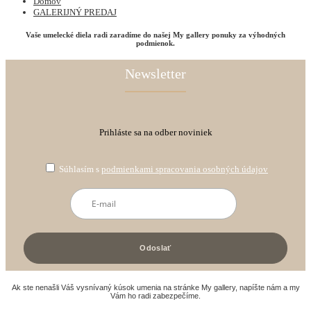
Domov
GALERIJNÝ PREDAJ
Vaše umelecké diela radi zaradíme do našej My gallery ponuky za výhodných
podmienok.
Newsletter
Prihláste sa na odber noviniek
Súhlasím s
podmienkami spracovania osobných údajov
Ak ste nenašli Váš vysnívaný kúsok umenia na stránke My gallery, napíšte nám a my
Vám ho radi zabezpečíme.