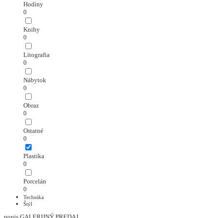
Hodiny
0
Knihy
0
Litografia
0
Nábytok
0
Obraz
0
Ostatné
0
Plastika
0
Porcelán
0
Technika
Štýl
popis GALERIJNÝ PREDAJ