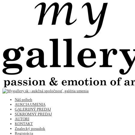
Náš príbeh
AUKCIA UMENIA
GALERIJNÝ PREDAJ
SÚKROMNÝ PREDAJ
AUTORI
KONTAKT
Znalecký posudok
Registrácia