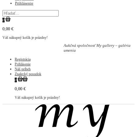
Prihlásenie
0
0,00 €
Váš nákupný košík je prázdny!
Aukčná spoločnosť My gallery – galéria
umenia
Registrácia
Prihlásenie
Náš príbeh
Znalecký posudok
0
0,00 €
Váš nákupný košík je prázdny!