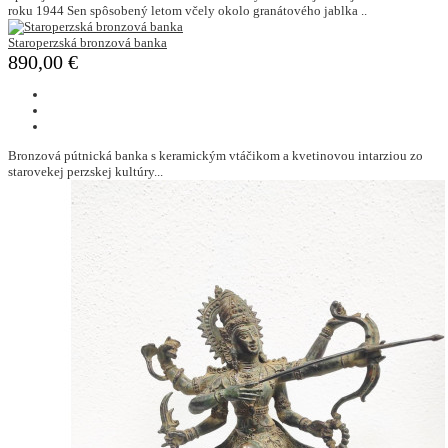
roku 1944 Sen spôsobený letom včely okolo granátového jablka ..
Staroperzská bronzová banka
890,00 €
Bronzová pútnická banka s keramickým vtáčikom a kvetinovou intarziou zo
starovekej perzskej kultúry...