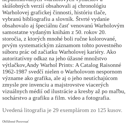
skúšobných verzií obsahovali aj chronológiu
Warholovej grafickej činnosti, históriu tlače,
vybranú bibliografiu a slovník. Štvrté vydanie
obsahovalo aj špeciálnu časť venovanú Warholovým
samostatne vydaným knihám z 50. rokov 20.
storočia, z ktorých mnohé boli ručne kolorované,
prvým systematickým záznamom tohto povestného
súboru prác od začiatku Warholovej kariéry. Ako
autoritatívny odkaz na jeho úžasné množstvo
výtlačkov,Andy Warhol Prints: A Catalog Raisonné
1962-1987 svedčí nielen o Warholovom nespornom
význame ako grafika, ale aj o jeho neutíchajúcom
zmysle pre invenciu a majstrovstve viacerých
vizuálnych médií od ilustrácie a kresby až po maľbu,
sochárstvo a grafiku a film. video a fotografia.
Uvedená litografia je 29 exemplárom zo 125 kusov.
Obľúbené
Porovnať