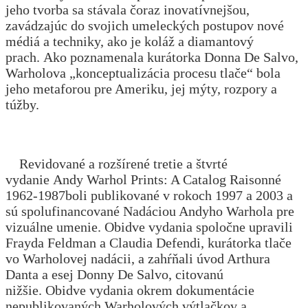
jeho tvorba sa stávala čoraz inovatívnejšou,
zavádzajúc do svojich umeleckých postupov nové
médiá a techniky, ako je koláž a diamantový
prach. Ako poznamenala kurátorka Donna De Salvo,
Warholova „konceptualizácia procesu tlače“ bola
jeho metaforou pre Ameriku, jej mýty, rozpory a
túžby.
Revidované a rozšírené tretie a štvrté
vydanie Andy Warhol Prints: A Catalog Raisonné
1962-1987boli publikované v rokoch 1997 a 2003 a
sú spolufinancované Nadáciou Andyho Warhola pre
vizuálne umenie. Obidve vydania spoločne upravili
Frayda Feldman a Claudia Defendi, kurátorka tlače
vo Warholovej nadácii, a zahŕňali úvod Arthura
Danta a esej Donny De Salvo, citovanú
nižšie. Obidve vydania okrem dokumentácie
nepublikovaných Warholových výtlačkov a