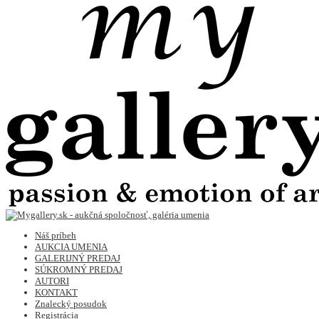
Náš príbeh
AUKCIA UMENIA
GALERIJNÝ PREDAJ
SÚKROMNÝ PREDAJ
AUTORI
KONTAKT
Znalecký posudok
Registrácia