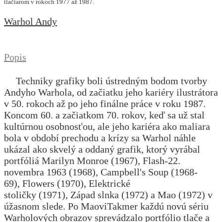
tlačiarom v rokoch 1977 až 1987.
Warhol Andy
Popis
Techniky grafiky boli ústredným bodom tvorby
Andyho Warhola, od začiatku jeho kariéry ilustrátora
v 50. rokoch až po jeho finálne práce v roku 1987.
Koncom 60. a začiatkom 70. rokov, keď sa už stal
kultúrnou osobnosťou, ale jeho kariéra ako maliara
bola v období prechodu a krízy sa Warhol náhle
ukázal ako skvelý a oddaný grafik, ktorý vyrábal
portfóliá Marilyn Monroe (1967), Flash-22.
novembra 1963 (1968), Campbell's Soup (1968-
69), Flowers (1970), Elektrické
stoličky (1971), Západ slnka (1972) a Mao (1972) v
úžasnom slede. Po MaoviTakmer každú novú sériu
Warholových obrazov sprevádzalo portfólio tlače a