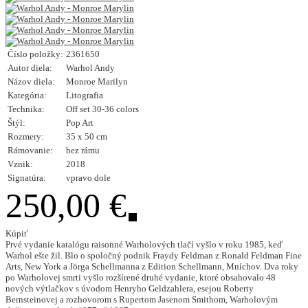
Číslo položky:
2361650
Autor diela:
Warhol Andy
Názov diela:
Monroe Marilyn
Kategória:
Litografia
Technika:
Off set 30-36 colors
Štýl:
Pop Art
Rozmery:
35 x 50 cm
Rámovanie:
bez rámu
Vznik:
2018
Signatúra:
vpravo dole
250,00 €
Kúpiť
Prvé vydanie katalógu raisonné Warholových tlačí vyšlo v roku 1985, keď
Warhol ešte žil. Išlo o spoločný podnik Fraydy Feldman z Ronald Feldman Fine
Arts, New York a Jörga Schellmanna z Edition Schellmann, Mníchov. Dva roky
po Warholovej smrti vyšlo rozšírené druhé vydanie, ktoré obsahovalo 48
nových výtlačkov s úvodom Henryho Geldzahlera, esejou Roberty
Bernsteinovej a rozhovorom s Rupertom Jasenom Smithom, Warholovým