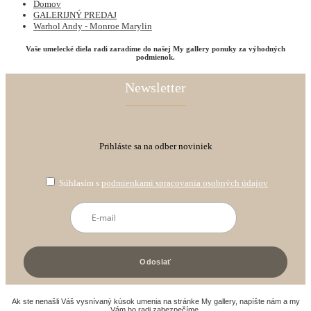
Domov
GALERIJNÝ PREDAJ
Warhol Andy - Monroe Marylin
Vaše umelecké diela radi zaradíme do našej My gallery ponuky za výhodných
podmienok.
Newsletter
Prihláste sa na odber noviniek
Súhlasím s
podmienkami spracovania osobných údajov
Ak ste nenašli Váš vysnívaný kúsok umenia na stránke My gallery, napíšte nám a my
Vám ho radi zabezpečíme.