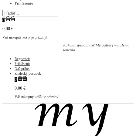
Prihlásenie
0
0,00 €
Váš nákupný košík je prázdny!
Aukčná spoločnosť My gallery – galéria
umenia
Registrácia
Prihlásenie
Náš príbeh
Znalecký posudok
0
0,00 €
Váš nákupný košík je prázdny!