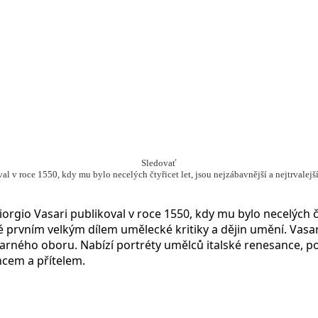
Sledovať
val v roce 1550, kdy mu bylo necelých čtyřicet let, jsou nejzábavnější a nejtrvale
Giorgio Vasari publikoval v roce 1550, kdy mu bylo necelých čt
 prvním velkým dílem umělecké kritiky a dějin umění.
Vasar
arného oboru. Nabízí portréty umělců italské renesance, poč
encem a přítelem.