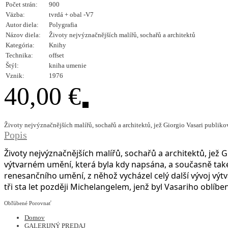
Počet strán:
900
Väzba:
tvrdá + obal -V7
Autor diela:
Polygrafia
Názov diela:
Životy nejvýznačnějších malířů, sochařů a architektů
Kategória:
Knihy
Technika:
offset
Štýl:
kniha umenie
Vznik:
1976
40,00 €
Životy nejvýznačnějších malířů, sochařů a architektů, jež Giorgio Vasari publiko
Popis
Životy nejvýznačnějších malířů, sochařů a architektů
, jež 
výtvarném umění, která byla kdy napsána, a současně také
renesančního umění, z něhož vycházel celý další vývoj výtv
tři sta let později Michelangelem, jenž byl Vasariho oblíb
Obľúbené
Porovnať
Domov
GALERIJNÝ PREDAJ