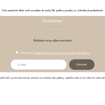
Vaše umelecké diela radi zaradíme do našej My gallery ponuky za výhodných podmienok.
Newsletter
Prihláste sa na odber noviniek
Súhlasím s
podmienkami spracovania osobných údajov
našli Váš vysnívaný kúsok umenia na stránke My gallery, napíšte nám a my Vám ho radi za