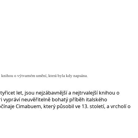
jší knihou o výtvarném umění, která byla kdy napsána.
yřicet let, jsou nejzábavnější a nejtrvalejší knihou o
i vypráví neuvěřitelně bohatý příběh italského
ínaje Cimabuem, který působil ve 13. století, a vrcholí o