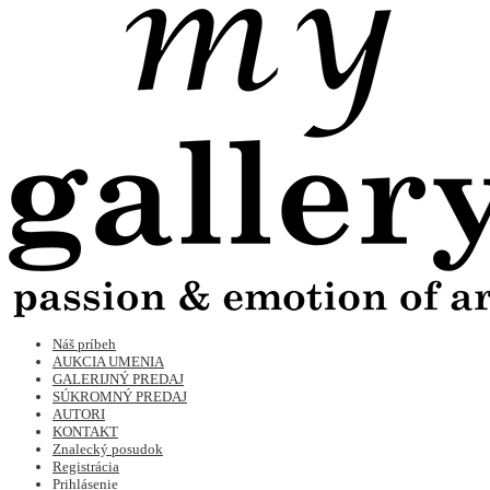
Náš príbeh
AUKCIA UMENIA
GALERIJNÝ PREDAJ
SÚKROMNÝ PREDAJ
AUTORI
KONTAKT
Znalecký posudok
Registrácia
Prihlásenie