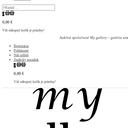
0
0,00 €
Váš nákupný košík je prázdny!
Aukčná spoločnosť My gallery – galéria um
Registrácia
Prihlásenie
Náš príbeh
Znalecký posudok
0
0,00 €
Váš nákupný košík je prázdny!