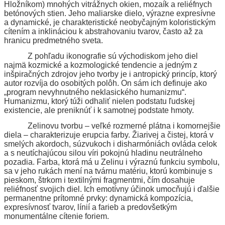
Hložníkom) mnohých vitrážnych okien, mozaík a reliéfnych
betónových stien. Jeho maliarske dielo, výrazne expresívne
a dynamické, je charakteristické neobyčajným koloristickým
cítením a inklináciou k abstrahovaniu tvarov, často až za
hranicu predmetného sveta.
Z pohľadu ikonografie sú východiskom jeho diel
najmä kozmické a kozmologické tendencie a jedným z
inšpiračných zdrojov jeho tvorby je i antropický princíp, ktorý
autor rozvíja do osobitých polôh. On sám ich definuje ako
„program nevyhnutného neklasického humanizmu“.
Humanizmu, ktorý túži odhaliť nielen podstatu ľudskej
existencie, ale preniknúť i k samotnej podstate hmoty.
Zelinovu tvorbu – veľké rozmerné plátna i komornejšie
diela – charakterizuje erupcia farby. Žiarivej a čistej, ktorá v
smelých akordoch, súzvukoch i disharmóniách ovláda celok
a s neutíchajúcou silou víri pokojnú hladinu neutrálneho
pozadia. Farba, ktorá má u Zelinu i výraznú funkciu symbolu,
sa v jeho rukách mení na tvárnu matériu, ktorú kombinuje s
pieskom, štrkom i textilnými fragmentmi, čím dosahuje
reliéfnosť svojich diel. Ich emotívny účinok umocňujú i ďalšie
permanentne prítomné prvky: dynamická kompozícia,
expresívnosť tvarov, línií a farieb a predovšetkým
monumentálne cítenie foriem.