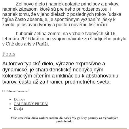
Zelinovo dielo i napriek polarite princípov a prvkov,
napriek zápasom, ktoré sú pre neho prirodzenosťou, i
napriek tomu, že v jeho dielach z posledných rokov ľudská
figúra často absentuje, je spontánnym vyznaním lásky k
životu, je oslavou tvorby a poctou novému tisícročiu.
Ľubomír Zelina zomrel na vrchole tvorivých síl 18.
februára 2016 krátko po svojom návrate zo študijného pobytu
v Cité des arts v Paríži.
Popis
Autorovo typické dielo, výrazne expresívne a
dynamické, je charakteristické neobyčajným
koloristickým cítením a inklináciou k abstrahovaniu
tvarov, často až za hranicu predmetného sveta.
Obľúbené
Porovnať
Domov
GALERIJNÝ PREDAJ
Dvaja
Vaše umelecké diela radi zaradíme do našej My gallery ponuky za výhodných
podmienok.