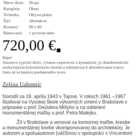
Názov diela:
Dvaja
Kategória:
Obraz
Technika:
Olej na plátne
Štýl:
Abstrakcia
Rozmery:
90 x 80
Rámovanie:
v pevnom ráme
720,00 €
Kúpiť
Autorovo typické dielo, výrazne expresívne a dynamické, je charakteristické
neobyčajným koloristickým cítením a inklináciou k abstrahovaniu tvarov,
často až za hranicu predmetného sveta.
Zelina Ľubomír
Narodil sa 16. apríla 1943 v Tajove. V rokoch 1961 –1967
študoval na Vysokej škole výtvarných umení v Bratislave v
prípravke u prof. Dezidera Millyho a na oddelení
monumentálnej maľby u prof. Petra Matejku.
Žil v Bratislave a venoval sa komornej maľbe, kresbe
a monumentálnej tvorbe vkomponovanej do architektúry. Je
autorom a spoluautorom (väčšinou v spolupráci s Vincentom