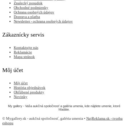
Znalecký posudok
Obchodné podmienky
Ochrana osobných údajov
Doprava a platba
Newsletter - ochrana osobných údajov
Zákaznícky servis
Kontaktujte nás
Reklamácie
Mapa stránok
Môj účet
Môj účet
História objednávok
Obľúbené produkty
Novinky
My gallery - Vaša aukčná spoločnosť a galéria umenia, kde nájdete umenie, ktoré
hľadáte.
© Mygallery.sk - aukčná spoločnosť, galéria umenia •
NajReklama.sk - tvorba
eshopu