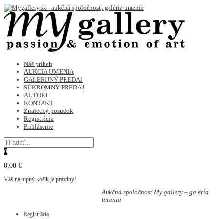
Náš príbeh
AUKCIA UMENIA
GALERIJNÝ PREDAJ
SÚKROMNÝ PREDAJ
AUTORI
KONTAKT
Znalecký posudok
Registrácia
Prihlásenie
0
0,00 €
Váš nákupný košík je prázdny!
Aukčná spoločnosť My gallery – galéria
umenia
Registrácia