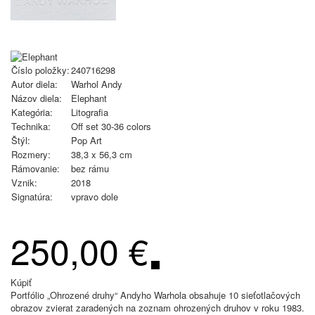
Číslo položky:
240716298
Autor diela:
Warhol Andy
Názov diela:
Elephant
Kategória:
Litografia
Technika:
Off set 30-36 colors
Štýl:
Pop Art
Rozmery:
38,3 x 56,3 cm
Rámovanie:
bez rámu
Vznik:
2018
Signatúra:
vpravo dole
250,00 €
Kúpiť
Portfólio „Ohrozené druhy“ Andyho Warhola obsahuje 10 sieťotlačových
obrazov zvierat zaradených na zoznam ohrozených druhov v roku 1983.