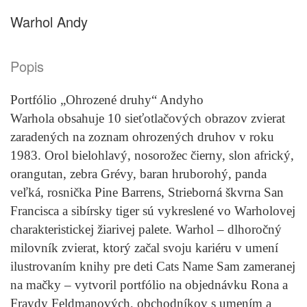
Warhol Andy
Popis
Portfólio „Ohrozené druhy“ Andyho
Warhola obsahuje 10 sieťotlačových obrazov zvierat
zaradených na zoznam ohrozených druhov v roku
1983. Orol bielohlavý, nosorožec čierny, slon africký,
orangutan, zebra Grévy, baran hruborohý, panda
veľká, rosnička Pine Barrens, Strieborná škvrna San
Francisca a sibírsky tiger sú vykreslené vo Warholovej
charakteristickej žiarivej palete. Warhol – dlhoročný
milovník zvierat, ktorý začal svoju kariéru v umení
ilustrovaním knihy pre deti Cats Name Sam zameranej
na mačky – vytvoril portfólio na objednávku Rona a
Fraydy Feldmanových, obchodníkov s umením a