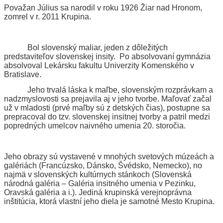
Považan Július sa narodil v roku 1926 Žiar nad Hronom,
zomrel v r. 2011 Krupina.
Bol slovenský maliar, jeden z dôležitých
predstaviteľov slovenskej insity. Po absolvovaní gymnázia
absolvoval Lekársku fakultu Univerzity Komenského v
Bratislave.
Jeho trvalá láska k maľbe, slovenským rozprávkam a
nadzmyslovosti sa prejavila aj v jeho tvorbe. Maľovať začal
už v mladosti (prvé maľby sú z detských čias), postupne sa
prepracoval do tzv. slovenskej insitnej tvorby a patril medzi
popredných umelcov naivného umenia 20. storočia.
Jeho obrazy sú vystavené v mnohých svetových múzeách a
galériách (Francúzsko, Dánsko, Švédsko, Nemecko), no
najmä v slovenských kultúrnych stánkoch (Slovenská
národná galéria – Galéria insitného umenia v Pezinku,
Oravská galéria a i.). Jediná krupinská verejnoprávna
inštitúcia, ktorá vlastní jeho diela je samotné Mesto Krupina.