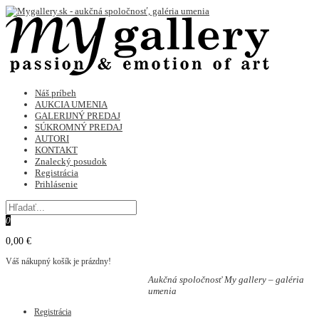
Náš príbeh
AUKCIA UMENIA
GALERIJNÝ PREDAJ
SÚKROMNÝ PREDAJ
AUTORI
KONTAKT
Znalecký posudok
Registrácia
Prihlásenie
0
0,00 €
Váš nákupný košík je prázdny!
Aukčná spoločnosť My gallery – galéria
umenia
Registrácia