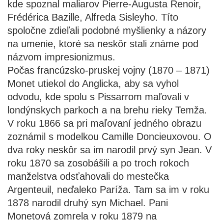
kde spoznal maliarov Pierre-Augusta Renoir,
Frédérica Bazille, Alfreda Sisleyho. Títo
spoločne zdieľali podobné myšlienky a názory
na umenie, ktoré sa neskôr stali známe pod
názvom impresionizmus.
Počas francúzsko-pruskej vojny (1870 – 1871)
Monet utiekol do Anglicka, aby sa vyhol
odvodu, kde spolu s Pissarrom maľovali v
londýnskych parkoch a na brehu rieky Temža.
V roku 1866 sa pri maľovaní jedného obrazu
zoznámil s modelkou Camille Doncieuxovou. O
dva roky neskôr sa im narodil prvý syn Jean. V
roku 1870 sa zosobášili a po troch rokoch
manželstva odsťahovali do mestečka
Argenteuil, neďaleko Paríža. Tam sa im v roku
1878 narodil druhý syn Michael. Pani
Monetová zomrela v roku 1879 na