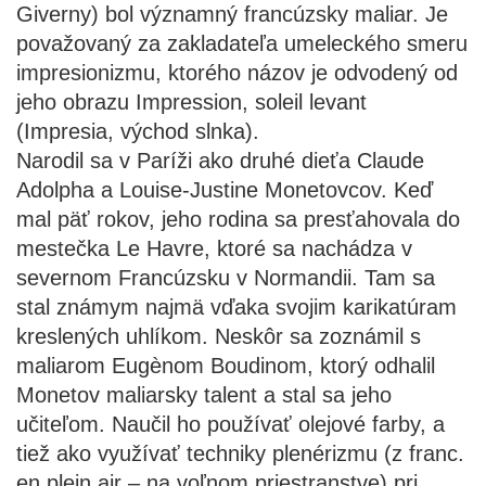
Giverny) bol významný francúzsky maliar. Je
považovaný za zakladateľa umeleckého smeru
impresionizmu, ktorého názov je odvodený od
jeho obrazu Impression, soleil levant
(Impresia, východ slnka).
Narodil sa v Paríži ako druhé dieťa Claude
Adolpha a Louise-Justine Monetovcov. Keď
mal päť rokov, jeho rodina sa presťahovala do
mestečka Le Havre, ktoré sa nachádza v
severnom Francúzsku v Normandii. Tam sa
stal známym najmä vďaka svojim karikatúram
kreslených uhlíkom. Neskôr sa zoznámil s
maliarom Eugènom Boudinom, ktorý odhalil
Monetov maliarsky talent a stal sa jeho
učiteľom. Naučil ho používať olejové farby, a
tiež ako využívať techniky plenérizmu (z franc.
en plein air – na voľnom priestranstve) pri