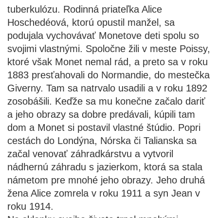
tuberkulózu. Rodinná priateľka Alice
Hoschedéová, ktorú opustil manžel, sa
podujala vychovávať Monetove deti spolu so
svojimi vlastnými. Spoločne žili v meste Poissy,
ktoré však Monet nemal rád, a preto sa v roku
1883 presťahovali do Normandie, do mestečka
Giverny. Tam sa natrvalo usadili a v roku 1892
zosobášili. Keďže sa mu konečne začalo dariť
a jeho obrazy sa dobre predávali, kúpili tam
dom a Monet si postavil vlastné štúdio. Popri
cestách do Londýna, Nórska či Talianska sa
začal venovať záhradkárstvu a vytvoril
nádhernú záhradu s jazierkom, ktorá sa stala
námetom pre mnohé jeho obrazy. Jeho druhá
žena Alice zomrela v roku 1911 a syn Jean v
roku 1914.