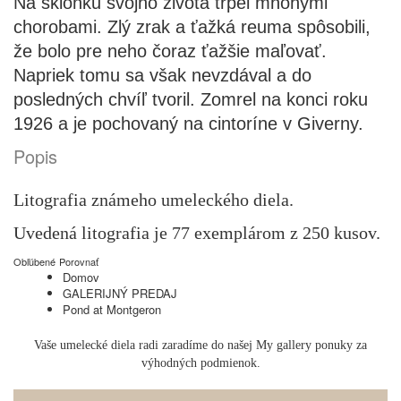
Na sklonku svojho života trpel mnohými
chorobami. Zlý zrak a ťažká reuma spôsobili,
že bolo pre neho čoraz ťažšie maľovať.
Napriek tomu sa však nevzdával a do
posledných chvíľ tvoril. Zomrel na konci roku
1926 a je pochovaný na cintoríne v Giverny.
Popis
Litografia známeho umeleckého diela.
Uvedená litografia je 77 exemplárom z 250 kusov.
Obľúbené
Porovnať
Domov
GALERIJNÝ PREDAJ
Pond at Montgeron
Vaše umelecké diela radi zaradíme do našej My gallery ponuky za
výhodných podmienok.