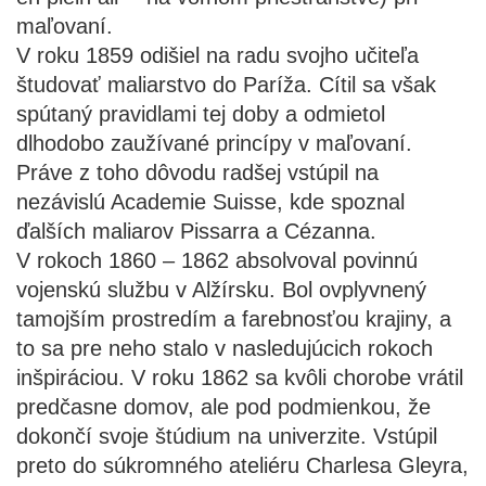
maľovaní.
V roku 1859 odišiel na radu svojho učiteľa
študovať maliarstvo do Paríža. Cítil sa však
spútaný pravidlami tej doby a odmietol
dlhodobo zaužívané princípy v maľovaní.
Práve z toho dôvodu radšej vstúpil na
nezávislú Academie Suisse, kde spoznal
ďalších maliarov Pissarra a Cézanna.
V rokoch 1860 – 1862 absolvoval povinnú
vojenskú službu v Alžírsku. Bol ovplyvnený
tamojším prostredím a farebnosťou krajiny, a
to sa pre neho stalo v nasledujúcich rokoch
inšpiráciou. V roku 1862 sa kvôli chorobe vrátil
predčasne domov, ale pod podmienkou, že
dokončí svoje štúdium na univerzite. Vstúpil
preto do súkromného ateliéru Charlesa Gleyra,