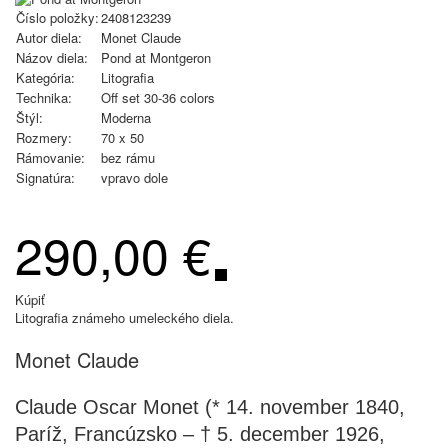
Číslo položky:
2408123239
Autor diela:
Monet Claude
Názov diela:
Pond at Montgeron
Kategória:
Litografia
Technika:
Off set 30-36 colors
Štýl:
Moderna
Rozmery:
70 x 50
Rámovanie:
bez rámu
Signatúra:
vpravo dole
290,00 €
Kúpiť
Litografia známeho umeleckého diela.
Monet Claude
Claude Oscar Monet (* 14. november 1840,
Paríž, Francúzsko – † 5. december 1926,