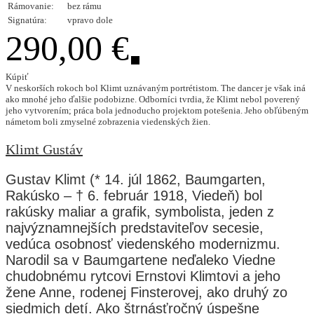
Rámovanie:
bez rámu
Signatúra:
vpravo dole
290,00 €
Kúpiť
V neskorších rokoch bol Klimt uznávaným portrétistom. The dancer je však iná
ako mnohé jeho ďalšie podobizne. Odborníci tvrdia, že Klimt nebol poverený
jeho vytvorením; práca bola jednoducho projektom potešenia. Jeho obľúbeným
námetom boli zmyselné zobrazenia viedenských žien.
Klimt Gustáv
Gustav Klimt (* 14. júl 1862, Baumgarten,
Rakúsko – † 6. február 1918, Viedeň) bol
rakúsky maliar a grafik, symbolista, jeden z
najvýznamnejších predstaviteľov secesie,
vedúca osobnosť viedenského modernizmu.
Narodil sa v Baumgartene neďaleko Viedne
chudobnému rytcovi Ernstovi Klimtovi a jeho
žene Anne, rodenej Finsterovej, ako druhý zo
siedmich detí. Ako štrnásťročný úspešne