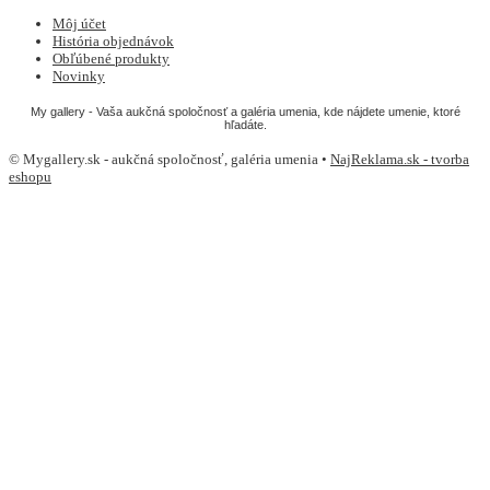
Môj účet
História objednávok
Obľúbené produkty
Novinky
My gallery - Vaša aukčná spoločnosť a galéria umenia, kde nájdete umenie, ktoré
hľadáte.
© Mygallery.sk - aukčná spoločnosť, galéria umenia •
NajReklama.sk - tvorba
eshopu