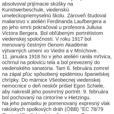
absolvoval prijímacie skúšky na
Kunstwerbeschule, viedenskú
umeleckopriemyselnú školu. Zároveň študoval
maliarstvo v ateliéri Ferdinanda Laufbergera a
po jeho smrti pokračoval u profesora Juliusa
Victora Bergera. Bol obľúbeným portrétistom
viedenskej spoločnosti. V roku 1917 bol
menovaný čestným členom Akadémie
výtvarných umení vo Viedni a v Mníchove..
11. januára 1918 ho v jeho ateliéri ranila mŕtvica,
ochrnul na polovicu tela a bol prevezený do
viedenského sanatória. Tam 6. februára zomrel
na zápal pľúc spôsobený epidémiou španielskej
chrípky. Do márnice Všeobecnej viedenskej
nemocnice o deň neskôr prišiel Egon Schiele,
aby nakreslil jeho posmrtný portrét. 9. februára
bol pochovaný na cintoríne v Hietzingu.
Na jeho pamiatku je pomenovaný expresný vlak
rakúskych spolkových dráh (ÖBB) "EC 78/79