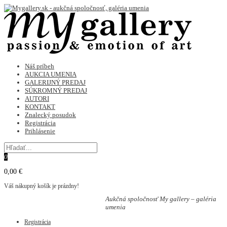
Náš príbeh
AUKCIA UMENIA
GALERIJNÝ PREDAJ
SÚKROMNÝ PREDAJ
AUTORI
KONTAKT
Znalecký posudok
Registrácia
Prihlásenie
0
0,00 €
Váš nákupný košík je prázdny!
Aukčná spoločnosť My gallery – galéria
umenia
Registrácia