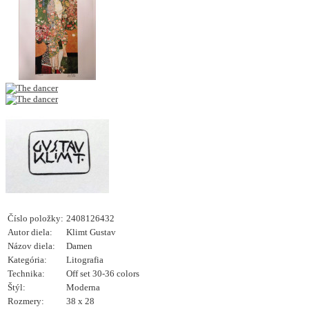
Číslo položky:
2408126432
Autor diela:
Klimt Gustav
Názov diela:
Damen
Kategória:
Litografia
Technika:
Off set 30-36 colors
Štýl:
Moderna
Rozmery:
38 x 28