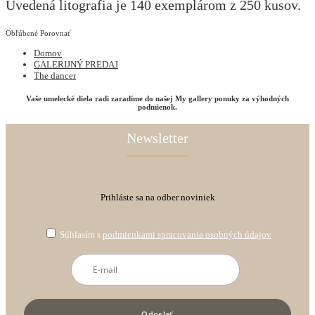
Uvedená litografia je 140 exemplárom z 250 kusov.
Obľúbené
Porovnať
Domov
GALERIJNÝ PREDAJ
The dancer
Vaše umelecké diela radi zaradíme do našej My gallery ponuky za výhodných
podmienok.
Newsletter
Prihláste sa na odber noviniek
Súhlasím s
podmienkami spracovania osobných údajov