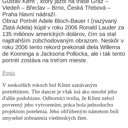
Gustav Klimt", ktorý jazdí na trase Graz –
Viedeň – Břeclav – Brno, Česká Třebová –
Praha hlavní nádraží.
Obraz Portrét Adele Bloch-Bauer I (nazývaný
Zlatá Adela) kúpil v roku 2006 Ronald Lauder za
135 miliónov amerických dolárov, čím sa stal
najdrahším zobchodovaným obrazom. Neskôr v
roku 2006 tento rekord prekonali diela Willema
de Kooninga a Jacksona Pollocka, ale i tak tento
portrét zostáva na treťom mieste.
Popis
V neskorších rokoch bol Klimt uznávaným
portrétistom. The dancer je však iná ako mnohé jeho
ďalšie podobizne. Odborníci tvrdia, že Klimt nebol
poverený jeho vytvorením; práca bola jednoducho
projektom potešenia. Jeho obľúbeným námetom boli
zmyselné zobrazenia viedenských žien.