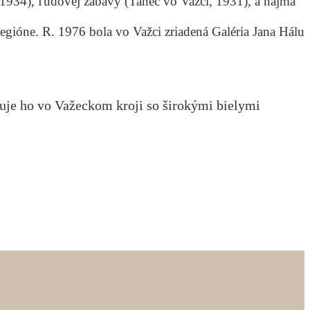
 1934), ľudovej zábavy (Tanec vo Važci, 1931), a najmä
 regióne. R. 1976 bola vo Važci zriadená Galéria Jana Hálu
uje ho vo Važeckom kroji so širokými bielymi