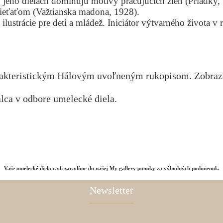
V jeho dielach dominujú motívy pracujúcich žien (Priadky,
dieťaťom (Važtianska madona, 1928).
 ilustrácie pre deti a mládež. Iniciátor výtvarného života v
harakteristickým Hálovým uvoľneným rukopisom. Zobraz
lca v odbore umelecké diela.
Vaše umelecké diela radi zaradíme do našej My gallery ponuky za výhodných podmienok.
Newsletter