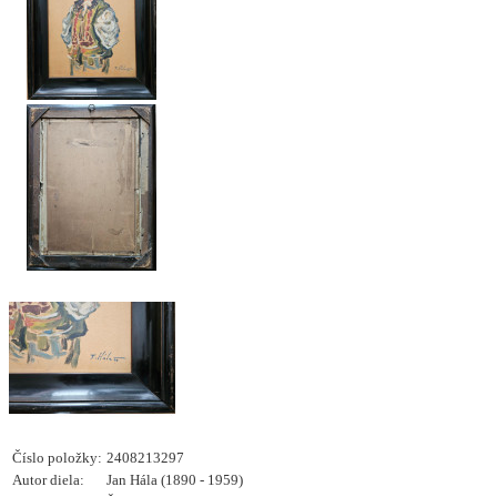
Číslo položky:
2408213297
Autor diela:
Jan Hála (1890 - 1959)