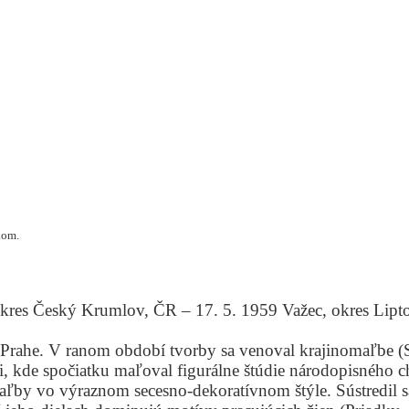
kom.
okres Český Krumlov, ČR – 17. 5. 1959 Važec, okres Lipto
Prahe. V ranom období tvorby sa venoval krajinomaľbe (S
, kde spočiatku maľoval figurálne štúdie národopisného cha
ľby vo výraznom secesno-dekoratívnom štýle. Sústredil sa