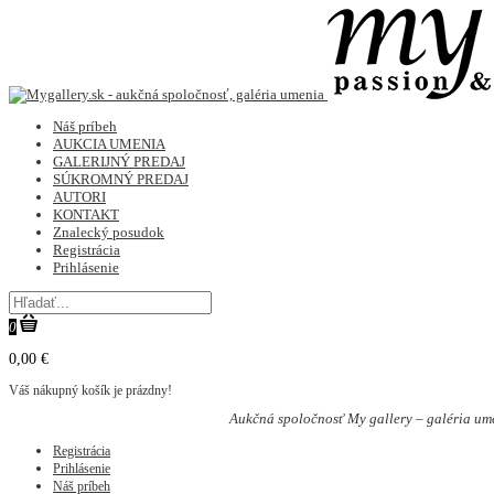
Náš príbeh
AUKCIA UMENIA
GALERIJNÝ PREDAJ
SÚKROMNÝ PREDAJ
AUTORI
KONTAKT
Znalecký posudok
Registrácia
Prihlásenie
0
0,00 €
Váš nákupný košík je prázdny!
Aukčná spoločnosť My gallery – galéria um
Registrácia
Prihlásenie
Náš príbeh