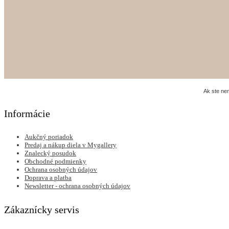
Ak ste ne
Informácie
Aukčný poriadok
Predaj a nákup diela v Mygallery
Znalecký posudok
Obchodné podmienky
Ochrana osobných údajov
Doprava a platba
Newsletter - ochrana osobných údajov
Zákaznícky servis