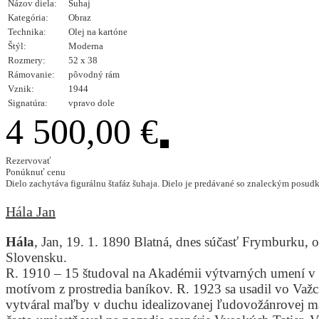
Názov diela:
Šuhaj
Kategória:
Obraz
Technika:
Olej na kartóne
Štýl:
Moderna
Rozmery:
52 x 38
Rámovanie:
pôvodný rám
Vznik:
1944
Signatúra:
vpravo dole
4 500,00 €
Rezervovať
Ponúknuť cenu
Dielo zachytáva figurálnu štafáz šuhaja. Dielo je predávané so znaleckým posud
Hála Jan
Hála
, Jan, 19. 1. 1890 Blatná, dnes súčasť Frymburku, 
Slovensku.
R. 1910 – 15 študoval na Akadémii výtvarných umení v 
motívom z prostredia baníkov. R. 1923 sa usadil vo Važci
vytváral maľby v duchu idealizovanej ľudovožánrovej ma