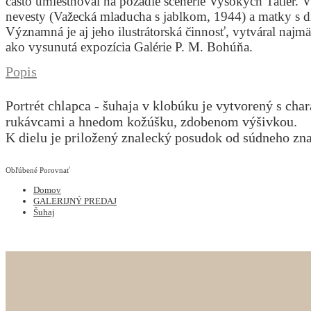
často umiestňoval na pozadie scenérie Vysokých Tatier. 
nevesty (Važecká mladucha s jablkom, 1944) a matky s 
Významná je aj jeho ilustrátorská činnosť, vytváral najmä
ako vysunutá expozícia Galérie P. M. Bohúňa.
Popis
Portrét chlapca - šuhaja v klobúku je vytvorený s c
rukávcami a hnedom kožúšku, zdobenom výšivkou.
K dielu je priložený znalecký posudok od súdneho zna
Obľúbené
Porovnať
Domov
GALERIJNÝ PREDAJ
Šuhaj