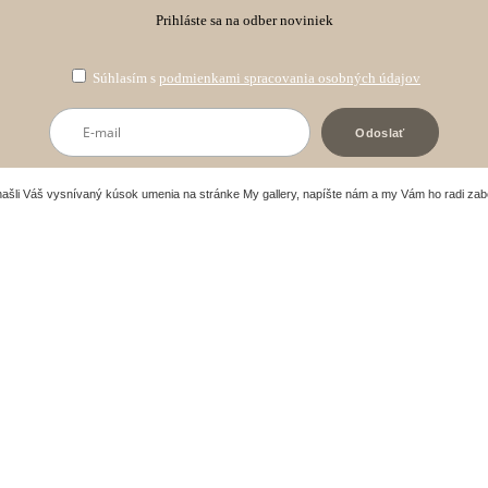
Prihláste sa na odber noviniek
Súhlasím s
podmienkami spracovania osobných údajov
našli Váš vysnívaný kúsok umenia na stránke My gallery, napíšte nám a my Vám ho radi za