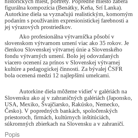
historických miest, portréty. Popredné miesto zaberá
figurálna kompozícia (Benátky, Keňa, Srí Lanka).
Autorkine diela sa vyznačujú realistickým, komorným
podaním s používaním expresionistickej farebnosti a
jej výrazových prostriedkov.
Ako profesionálna výtvarníčka pôsobí v
slovenskom výtvarnom umení viac ako 35 rokov. Je
členkou Slovenskej výtvarnej únie a Slovenského
fondu výtvarných umení. Bolo jej odovzdaných
viacero ocenení za prínos v Slovenskej výtvarnej
kultúre a pedagogickej činnosti. Za bývalej ČSFR
bola ocenená medzi 12 najlepšími umelcami.
Autorkine diela môžeme vidieť v galériách na
Slovensku ako aj v zahraničných galériách (Japonsko,
USA, Mexiko, Švajčiarsko, Rakúsko, Nemecko,
Česko). V popredných bankách, spoločenských
priestoroch, firmách, kultúrnych inštitúciách,
súkromných zbierkach na Slovensku a v zahraničí.
Popis