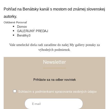
Pohľad na Benátsky kanál s mostom od známej slovenskej
autorky.
Obľúbené
Porovnať
Domov
GALERIJNÝ PREDAJ
Benátky3
Vaše umelecké diela radi zaradíme do našej My gallery ponuky za
výhodných podmienok.
Newsletter
Prihláste sa na odber noviniek
Súhlasím s
podmienkami spracovania osobných údajov