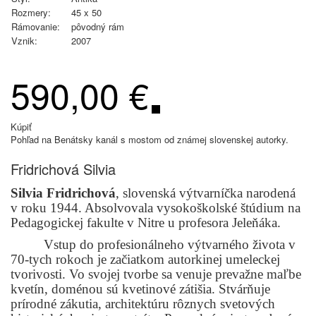
Rozmery:
45 x 50
Rámovanie:
pôvodný rám
Vznik:
2007
590,00 €
Kúpiť
Pohľad na Benátsky kanál s mostom od známej slovenskej autorky.
Fridrichová Silvia
Silvia Fridrichová
, slovenská výtvarníčka narodená
v roku 1944. Absolvovala vysokoškolské štúdium na
Pedagogickej fakulte v Nitre u profesora Jeleňáka.
Vstup do profesionálneho výtvarného života v
70-tych rokoch je začiatkom autorkinej umeleckej
tvorivosti. Vo svojej tvorbe sa venuje prevažne maľbe
kvetín, doménou sú kvetinové zátišia. Stvárňuje
prírodné zákutia, architektúru rôznych svetových