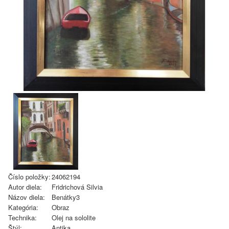
Číslo položky:
24062194
Autor diela:
Fridrichová Silvia
Názov diela:
Benátky3
Kategória:
Obraz
Technika:
Olej na sololite
Štýl:
Antika