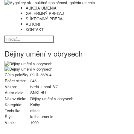
AUKCIA UMENIA
GALERIJNÝ PREDAJ
SÚKROMNÝ PREDAJ
AUTORI
KONTAKT
Dějiny umění v obrysech
Číslo položky:
09-II--56/V-4
Počet strán:
245
Väzba:
tvrdá + obal -V7
Autor diela:
SNKLHU
Názov diela:
Dějiny umění v obrysech
Kategória:
Knihy
Technika:
offset
Štýl:
kniha umenie
Vznik:
1990