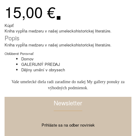
15,00 €
Kúpiť
Kniha vypĺňa medzeru v našej umeleckohistorickej literatúre.
Popis
Kniha vypĺňa medzeru v našej umeleckohistorickej literatúre.
Obľúbené
Porovnať
Domov
GALERIJNÝ PREDAJ
Dějiny umění v obrysech
Vaše umelecké diela radi zaradíme do našej My gallery ponuky za
výhodných podmienok.
Newsletter
Prihláste sa na odber noviniek