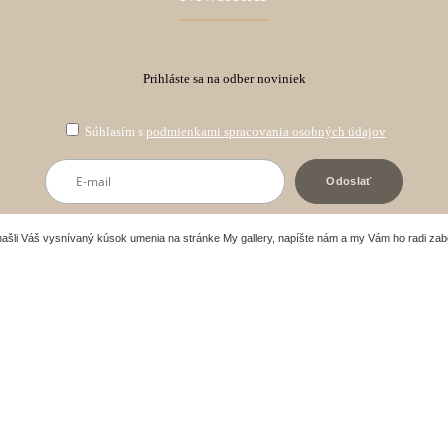
Prihláste sa na odber noviniek
Súhlasím s
podmienkami spracovania osobných údajov
našli Váš vysnívaný kúsok umenia na stránke My gallery, napíšte nám a my Vám ho radi za