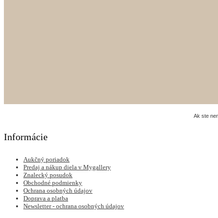
Ak ste ne
Informácie
Aukčný poriadok
Predaj a nákup diela v Mygallery
Znalecký posudok
Obchodné podmienky
Ochrana osobných údajov
Doprava a platba
Newsletter - ochrana osobných údajov