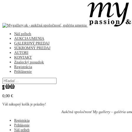
Náš príbeh
AUKCIA UMENIA
GALERIJNÝ PREDAJ
SÚKROMNÝ PREDAJ
AUTORI
KONTAKT
Znalecký posudok
Registrácia
Prihlásenie
0
0,00 €
Váš nákupný košík je prázdny!
Aukčná spoločnosť My gallery – galéria um
Registrácia
Prihlásenie
Náš príbeh