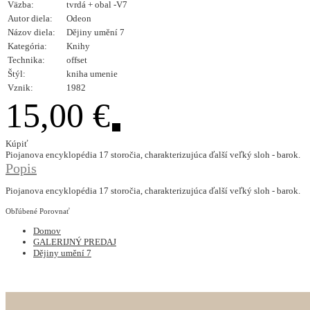
Väzba:
tvrdá + obal -V7
Autor diela:
Odeon
Názov diela:
Dějiny umění 7
Kategória:
Knihy
Technika:
offset
Štýl:
kniha umenie
Vznik:
1982
15,00 €
Kúpiť
Piojanova encyklopédia 17 storočia, charakterizujúca ďalší veľký sloh - barok.
Popis
Piojanova encyklopédia 17 storočia, charakterizujúca ďalší veľký sloh - barok.
Obľúbené
Porovnať
Domov
GALERIJNÝ PREDAJ
Dějiny umění 7