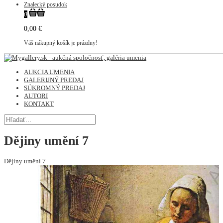
Znalecký posudok
0
0,00 €
Váš nákupný košík je prázdny!
AUKCIA UMENIA
GALERIJNÝ PREDAJ
SÚKROMNÝ PREDAJ
AUTORI
KONTAKT
Dějiny umění 7
Dějiny umění 7