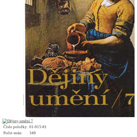
Číslo položky:
01-015-81
Počet strán:
349