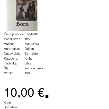
Číslo položky:
01-518-88
Počet strán:
135
Väzba:
mäkká V4
Autor diela:
Odeon
Názov diela:
Born-Adolf
Kategória:
Knihy
Technika:
offset
Štýl:
kniha umenie
Vznik:
1988
10,00 €
Kúpiť
Born-Adolf