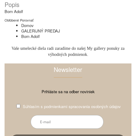
Popis
Born Adolf
Obľúbené
Porovnať
Domov
GALERIJNÝ PREDAJ
Born Adolf
Vaše umelecké diela radi zaradíme do našej My gallery ponuky za
výhodných podmienok.
Newsletter
Prihláste sa na odber noviniek
Súhlasím s
podmienkami spracovania osobných údajov