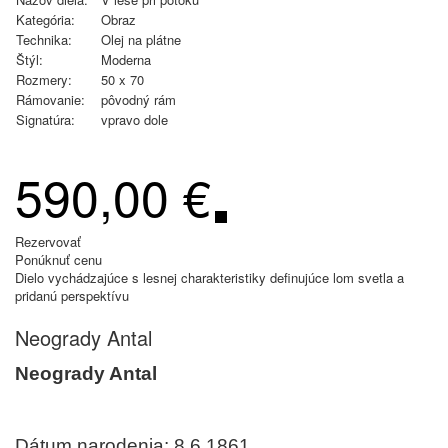
Kategória:
Obraz
Technika:
Olej na plátne
Štýl:
Moderna
Rozmery:
50 x 70
Rámovanie:
pôvodný rám
Signatúra:
vpravo dole
590,00 €
Rezervovať
Ponúknuť cenu
Dielo vychádzajúce s lesnej charakteristiky definujúce lom svetla a
pridanú perspektívu
Neogrady Antal
Neogrady Antal
Dátum narodenia: 8.6.1861