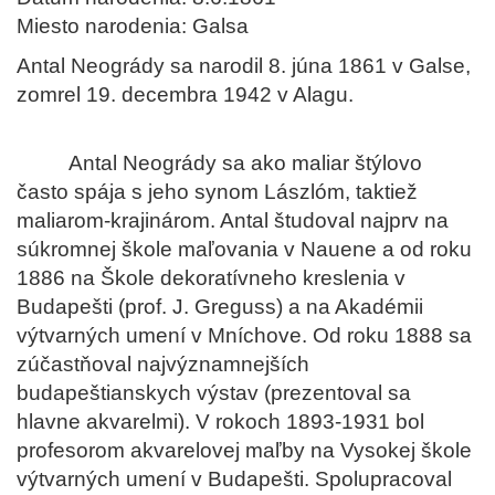
Miesto narodenia: Galsa
Antal Neogrády sa narodil 8. júna 1861 v Galse,
zomrel 19. decembra 1942 v Alagu.
Antal Neogrády sa ako maliar štýlovo
často spája s jeho synom Lászlóm, taktiež
maliarom-krajinárom. Antal študoval najprv na
súkromnej škole maľovania v Nauene a od roku
1886 na Škole dekoratívneho kreslenia v
Budapešti (prof. J. Greguss) a na Akadémii
výtvarných umení v Mníchove. Od roku 1888 sa
zúčastňoval najvýznamnejších
budapeštianskych výstav (prezentoval sa
hlavne akvarelmi). V rokoch 1893-1931 bol
profesorom akvarelovej maľby na Vysokej škole
výtvarných umení v Budapešti. Spolupracoval