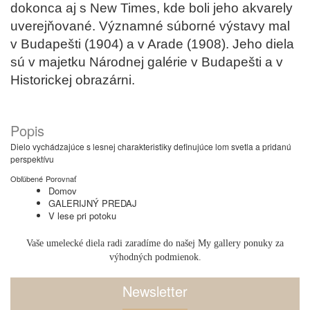
dokonca aj s New Times, kde boli jeho akvarely
uverejňované. Významné súborné výstavy mal
v Budapešti (1904) a v Arade (1908). Jeho diela
sú v majetku Národnej galérie v Budapešti a v
Historickej obrazárni.
Popis
Dielo vychádzajúce s lesnej charakteristiky definujúce lom svetla a pridanú
perspektívu
Obľúbené
Porovnať
Domov
GALERIJNÝ PREDAJ
V lese pri potoku
Vaše umelecké diela radi zaradíme do našej My gallery ponuky za
výhodných podmienok.
Newsletter