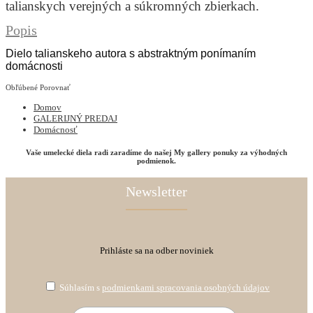
talianskych verejných a súkromných zbierkach.
Popis
Dielo talianskeho autora s abstraktným ponímaním
domácnosti
Obľúbené
Porovnať
Domov
GALERIJNÝ PREDAJ
Domácnosť
Vaše umelecké diela radi zaradíme do našej My gallery ponuky za výhodných
podmienok.
Newsletter
Prihláste sa na odber noviniek
Súhlasím s
podmienkami spracovania osobných údajov