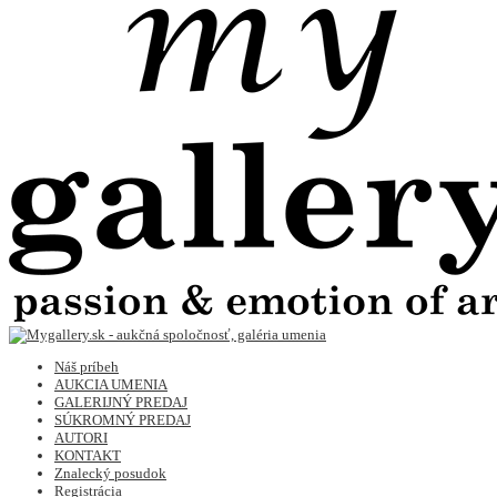
Náš príbeh
AUKCIA UMENIA
GALERIJNÝ PREDAJ
SÚKROMNÝ PREDAJ
AUTORI
KONTAKT
Znalecký posudok
Registrácia