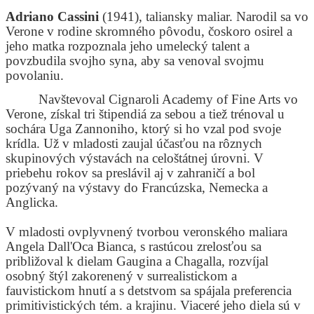
Adriano Cassini
(1941), taliansky maliar. Narodil sa vo
Verone v rodine skromného pôvodu, čoskoro osirel a
jeho matka rozpoznala jeho umelecký talent a
povzbudila svojho syna, aby sa venoval svojmu
povolaniu.
Navštevoval Cignaroli Academy of Fine Arts vo
Verone, získal tri štipendiá za sebou a tiež trénoval u
sochára Uga Zannoniho, ktorý si ho vzal pod svoje
krídla. Už v mladosti zaujal účasťou na rôznych
skupinových výstavách na celoštátnej úrovni. V
priebehu rokov sa preslávil aj v zahraničí a bol
pozývaný na výstavy do Francúzska, Nemecka a
Anglicka.
V mladosti ovplyvnený tvorbou veronského maliara
Angela Dall'Oca Bianca, s rastúcou zrelosťou sa
približoval k dielam Gaugina a Chagalla, rozvíjal
osobný štýl zakorenený v surrealistickom a
fauvistickom hnutí a s detstvom sa spájala preferencia
primitivistických tém. a krajinu. Viaceré jeho diela sú v