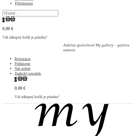
Prihlásenie
0
0,00 €
Váš nákupný košík je prázdny!
Aukčná spoločnosť My gallery – galéria
umenia
Registrácia
Prihlásenie
Náš príbeh
Znalecký posudok
0
0,00 €
Váš nákupný košík je prázdny!