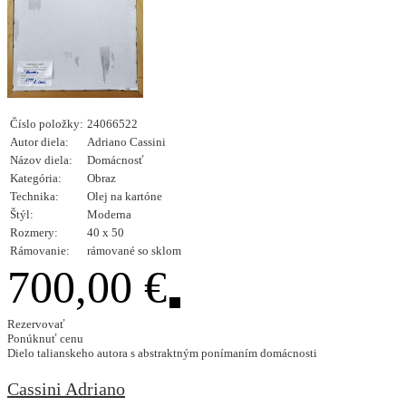
Číslo položky:
24066522
Autor diela:
Adriano Cassini
Názov diela:
Domácnosť
Kategória:
Obraz
Technika:
Olej na kartóne
Štýl:
Moderna
Rozmery:
40 x 50
Rámovanie:
rámované so sklom
700,00 €
Rezervovať
Ponúknuť cenu
Dielo talianskeho autora s abstraktným ponímaním domácnosti
Cassini Adriano