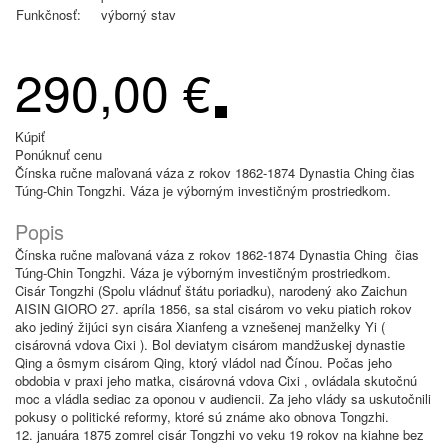
Funkčnosť:
výborný stav
290,00 €
Kúpiť
Ponúknuť cenu
Čínska ručne maľovaná váza z rokov 1862-1874 Dynastia Ching čias
Túng-Chin Tongzhi. Váza je výborným investičným prostriedkom.
Popis
Čínska ručne maľovaná váza z rokov 1862-1874 Dynastia Ching čias
Túng-Chin Tongzhi. Váza je výborným investičným prostriedkom.
Cisár Tongzhi (Spolu vládnuť štátu poriadku), narodený ako Zaichun
AISIN GIORO 27. apríla 1856, sa stal cisárom vo veku piatich rokov
ako jediný žijúci syn cisára Xianfeng a vznešenej manželky Yi (
cisárovná vdova Cixi ). Bol deviatym cisárom mandžuskej dynastie
Qing a ôsmym cisárom Qing, ktorý vládol nad Čínou. Počas jeho
obdobia v praxi jeho matka, cisárovná vdova Cixi , ovládala skutočnú
moc a vládla sediac za oponou v audiencii. Za jeho vlády sa uskutočnili
pokusy o politické reformy, ktoré sú známe ako obnova Tongzhi.
12. januára 1875 zomrel cisár Tongzhi vo veku 19 rokov na kiahne bez