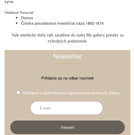
syna.
Obľúbené
Porovnať
Domov
Čínska porcelánová investičná váza 1862-1874
Vaše umelecké diela radi zaradíme do našej My gallery ponuky za
výhodných podmienok.
Newsletter
Prihláste sa na odber noviniek
Súhlasím s
podmienkami spracovania osobných údajov