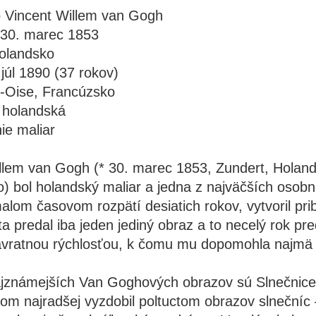
 Vincent Willem van Gogh
 30. marec 1853
olandsko
 júl 1890 (37 rokov)
-Oise, Francúzsko
 holandská
ie maliar
llem van Gogh (* 30. marec 1853, Zundert, Holands
) bol holandský maliar a jedna z najväčších osob
alom časovom rozpätí desiatich rokov, vytvoril pri
ta predal iba jeden jediný obraz a to necelý rok pr
závratnou rýchlosťou, k čomu mu dopomohla najmä 
jznámejších Van Goghových obrazov sú Slnečnice, 
 som najradšej vyzdobil poltuctom obrazov slnečníc 