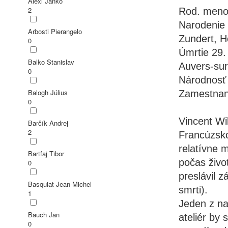
Alexi Janko
2
Rod. meno
Narodenie
Arbosti Pierangelo
Zundert, H
0
Úmrtie 29.
Balko Stanislav
Auvers-sur
0
Národnosť
Balogh Július
Zamestnan
0
Vincent Wi
Barčík Andrej
2
Francúzsko
relatívne m
Bartfaj Tibor
počas živo
0
preslávil 
Basquiat Jean-Michel
smrti).
1
Jeden z na
Bauch Jan
ateliér by
0