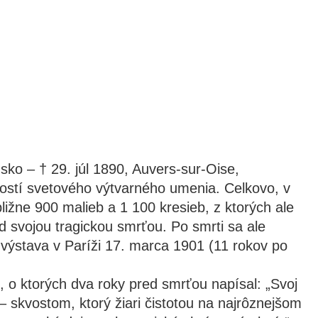
ko – † 29. júl 1890, Auvers-sur-Oise,
ností svetového výtvarného umenia. Celkovo, v
bližne 900 malieb a 1 100 kresieb, z ktorých ale
ed svojou tragickou smrťou. Po smrti sa ale
výstava v Paríži 17. marca 1901 (11 rokov po
o ktorých dva roky pred smrťou napísal: „Svoj
– skvostom, ktorý žiari čistotou na najrôznejšom