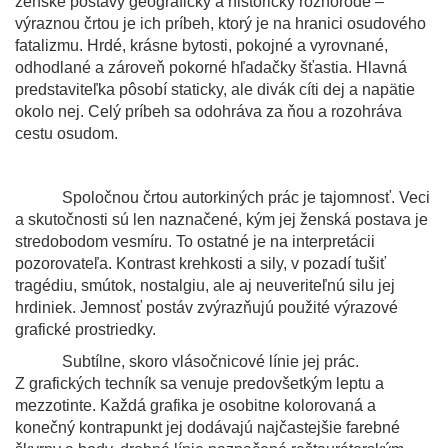
ženské postavy geograficky a historicky rôznorodé –
výraznou črtou je ich príbeh, ktorý je na hranici osudového
fatalizmu. Hrdé, krásne bytosti, pokojné a vyrovnané,
odhodlané a zároveň pokorné hľadačky šťastia. Hlavná
predstaviteľka pôsobí staticky, ale divák cíti dej a napätie
okolo nej. Celý príbeh sa odohráva za ňou a rozohráva
cestu osudom.
Spoločnou črtou autorkiných prác je tajomnosť. Veci
a skutočnosti sú len naznačené, kým jej ženská postava je
stredobodom vesmíru. To ostatné je na interpretácii
pozorovateľa. Kontrast krehkosti a sily, v pozadí tušiť
tragédiu, smútok, nostalgiu, ale aj neuveriteľnú silu jej
hrdiniek. Jemnosť postáv zvýrazňujú použité výrazové
grafické prostriedky.
Subtílne, skoro vlásočnicové línie jej prác.
Z grafických techník sa venuje predovšetkým leptu a
mezzotinte. Každá grafika je osobitne kolorovaná a
konečný kontrapunkt jej dodávajú najčastejšie farebné