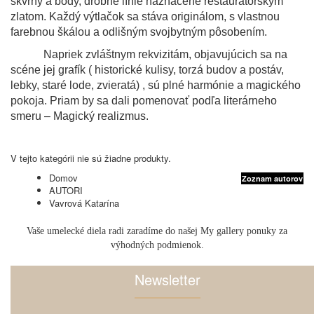
škvrny a body, drobné línie naznačené reštaurátorským
zlatom. Každý výtlačok sa stáva originálom, s vlastnou
farebnou škálou a odlišným svojbytným pôsobením.
Napriek zvláštnym rekvizitám, objavujúcich sa na
scéne jej grafík ( historické kulisy, torzá budov a postáv,
lebky, staré lode, zvieratá) , sú plné harmónie a magického
pokoja. Priam by sa dali pomenovať podľa literárneho
smeru – Magický realizmus.
V tejto kategórii nie sú žiadne produkty.
Domov
Zoznam autorov
AUTORI
Vavrová Katarína
Vaše umelecké diela radi zaradíme do našej My gallery ponuky za
výhodných podmienok.
Newsletter