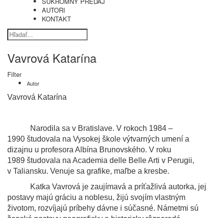
SÚKROMNÝ PREDAJ
AUTORI
KONTAKT
Vavrová Katarína
Filter
Autor
Vavrová Katarína
Narodila sa v Bratislave. V rokoch 1984 –
1990 študovala na Vysokej škole výtvarných umení a
dizajnu u profesora Albína Brunovského. V roku
1989 študovala na Academia delle Belle Arti v Perugii,
v Taliansku. Venuje sa grafike, maľbe a kresbe.
Katka Vavrová je zaujímavá a príťažlivá autorka, jej
postavy majú gráciu a noblesu, žijú svojím vlastným
životom, rozvíjajú príbehy dávne i súčasné. Námetmi sú