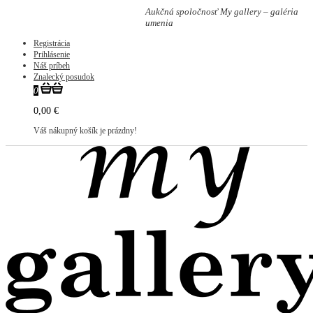
Aukčná spoločnosť My gallery – galéria
umenia
Registrácia
Prihlásenie
Náš príbeh
Znalecký posudok
0
0,00 €
Váš nákupný košík je prázdny!