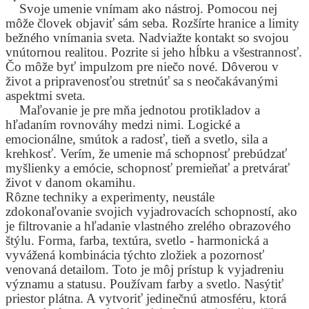
Svoje umenie vnímam ako nástroj. Pomocou nej
môže človek objaviť sám seba. Rozšírte hranice a limity
bežného vnímania sveta. Nadviažte kontakt so svojou
vnútornou realitou. Pozrite si jeho hĺbku a všestrannosť.
Čo môže byť impulzom pre niečo nové. Dôverou v
život a pripravenosťou stretnúť sa s neočakávanými
aspektmi sveta.
Maľovanie je pre mňa jednotou protikladov a
hľadaním rovnováhy medzi nimi. Logické a
emocionálne, smútok a radosť, tieň a svetlo, sila a
krehkosť. Verím, že umenie má schopnosť prebúdzať
myšlienky a emócie, schopnosť premieňať a pretvárať
život v danom okamihu.
Rôzne techniky a experimenty, neustále
zdokonaľovanie svojich vyjadrovacích schopností, ako
je filtrovanie a hľadanie vlastného zrelého obrazového
štýlu. Forma, farba, textúra, svetlo - harmonická a
vyvážená kombinácia týchto zložiek a pozornosť
venovaná detailom. Toto je môj prístup k vyjadreniu
významu a statusu. Používam farby a svetlo. Nasýtiť
priestor plátna. A vytvoriť jedinečnú atmosféru, ktorá