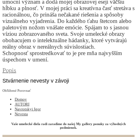
umocní význam a dodá mojej obrazovej eseji väčšiu
hĺbku a plnosť. V mojej práci sa kreatívna časť stretáva s
racionálnou, čo prináša nečakané riešenia a spôsoby
vizuálneho vyjadrenia. Do každého ťahu štetcom alebo
paletovým nožom vnášate emócie. Spájam to s jasnou
víziou zobrazovaného sveta. Svoje umelecké obrazy
obohacujem o intelektuálne hádanky, ktoré vytvárajú
reálny obraz v nereálnych súvislostiach.
Schopnosť sprostredkovať to je pre mňa najvyšším
úspechom v umení.
Popis
Stvárnenie nevesty v závoji
Obľúbené
Porovnať
Domov
AUTORI
Navrotskyi Igor
Nevesta
Vaše umelecké diela radi zaradíme do našej My gallery ponuky za výhodných
podmienok.