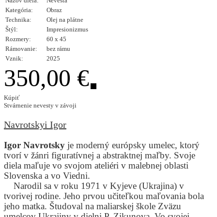
Názov diela:
Nevesta
Kategória:
Obraz
Technika:
Olej na plátne
Štýl:
Impresionizmus
Rozmery:
60 x 45
Rámovanie:
bez rámu
Vznik:
2025
350,00 €
Kúpiť
Stvárnenie nevesty v závoji
Navrotskyi Igor
Igor Navrotsky
je moderný európsky umelec, ktorý
tvorí v žánri figuratívnej a abstraktnej maľby. Svoje
diela maľuje vo svojom ateliéri v malebnej oblasti
Slovenska a vo Viedni.
Narodil sa v roku 1971 v Kyjeve (Ukrajina) v
tvorivej rodine. Jeho prvou učiteľkou maľovania bola
jeho matka. Študoval na maliarskej škole Zväzu
umelcov Ukrajiny v dielni P. Zikunova. Vo svojej