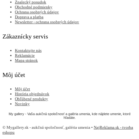
Znalecký posudok
Obchodné podmienky
Ochrana osobných údajov
Doprava a platba
Newsletter - ochrana osobných údajov
Zákaznícky servis
Kontaktujte nás
Reklamácie
Mapa stránok
Môj účet
Môj účet
História objednávok
Obľúbené produkty
Novinky
My gallery - Vaša aukčná spoločnosť a galéria umenia, kde nájdete umenie, ktoré
hľadáte.
© Mygallery.sk - aukčná spoločnosť, galéria umenia •
NajReklama.sk - tvorba
eshopu