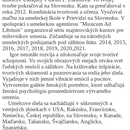
tvorbe pokračoval na Slovensku. Kam sa presťahoval v
roku 2012. Kombinácia tvorivosti a učenia. Vyučoval
maľbu na umeleckej škole v Prievidzi na Slovensku. V
spolupráci s umeleckou agentúrou "Musicum Ad
Libitum" zorganizoval sériu majstrovských kurzov pre
milovníkov umenia. Zúčastňuje sa na národných
umeleckých podujatiach pod záštitou štátu. 2014, 2015,
2016, 2017, 2018, 2019, 2020,2021.
Igor neustále rozvíja a zdokonaľuje svoje tvorivé
schopnosti. Vo svojich obrazových esejach otvára svet
ľudských emócií a zážitkov. Na križovatke inšpirácie,
tvorivých skúseností a pozorovania sa rodia jeho diela.
Vyjadruje v nich jemné vibrácie emócií a pocitov.
Vytvorením galérie ženských portrétov, ktoré odhaľujú
ženskú psychológiu prostredníctvom výtvarného
umenia.
Umelcove diela sa nachádzajú v súkromných a
verejných zbierkach v USA, Rakúsku, Francúzsku,
Nemecku, Českej republike, na Slovensku, v Kanade,
Maďarsku, Taliansku, Švajčiarsku, Anglicku,
Španielsku.