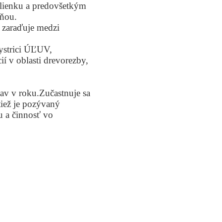
lienku a predovšetkým
sňou.
 zaraďuje medzi
ystrici ÚĽUV,
ií v oblasti drevorezby,
tav v roku.Zučastnuje sa
tiež je pozývaný
u a činnosť vo