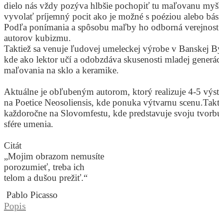
dielo nás vždy pozýva hlbšie pochopiť tu maľovanu myš
vyvolať príjemný pocit ako je možné s poéziou alebo bá
Podľa ponímania a spôsobu maľby ho odborná verejnost
autorov kubizmu.
Taktiež sa venuje ľudovej umeleckej výrobe v Banskej B
kde ako lektor učí a odobzdáva skusenosti mladej generác
maľovania na sklo a keramike.
Aktuálne je obľubeným autorom, ktorý realizuje 4-5 výs
na Poetice Neosoliensis, kde ponuka výtvarnu scenu.Tak
každoročne na Slovomfestu, kde predstavuje svoju tvorb
sfére umenia.
Citát
„Mojim obrazom nemusíte
porozumieť, treba ich
telom a dušou prežiť.“
Pablo Picasso
Popis