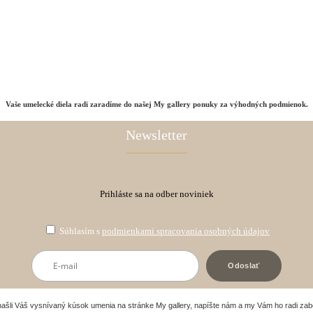
Vaše umelecké diela radi zaradíme do našej My gallery ponuky za výhodných podmienok.
Newsletter
Prihláste sa na odber noviniek
Súhlasím s
podmienkami spracovania osobných údajov
našli Váš vysnívaný kúsok umenia na stránke My gallery, napíšte nám a my Vám ho radi za