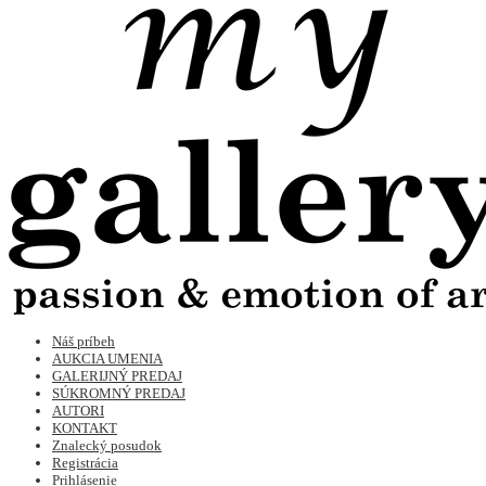
Náš príbeh
AUKCIA UMENIA
GALERIJNÝ PREDAJ
SÚKROMNÝ PREDAJ
AUTORI
KONTAKT
Znalecký posudok
Registrácia
Prihlásenie