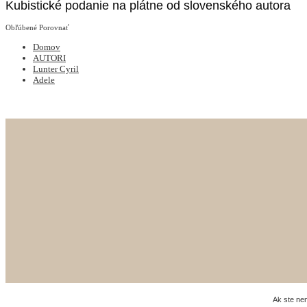
Kubistické podanie na plátne od slovenského autora
Obľúbené
Porovnať
Domov
AUTORI
Lunter Cyril
Adele
Ak ste ne