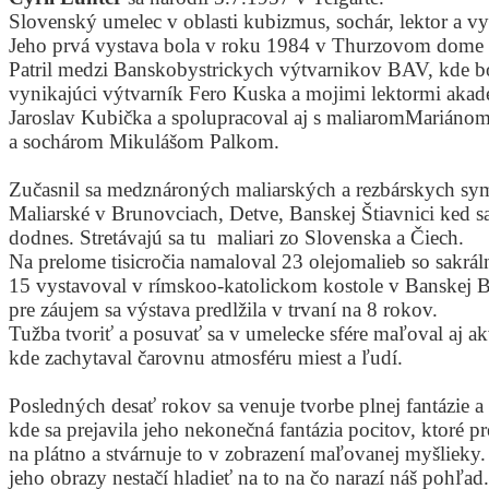
Slovenský umelec v oblasti kubizmus, sochár, lektor a vy
Jeho prvá vystava bola v roku 1984 v Thurzovom dome v
Patril medzi Banskobystrickych výtvarnikov BAV, kde 
vynikajúci výtvarník Fero Kuska a mojimi lektormi aka
Jaroslav Kubička a spolupracoval aj s maliaromMarián
a sochárom Mikulášom Palkom.
Zučasnil sa medznároných maliarských a rezbárskych sy
Maliarské v Brunovciach, Detve, Banskej Štiavnici ked s
dodnes. Stretávajú sa tu maliari zo Slovenska a Čiech.
Na prelome tisicročia namaloval 23 olejomalieb so sakrá
15 vystavoval v rímskoo-katolickom kostole v Banskej By
pre záujem sa výstava predlžila v trvaní na 8 rokov.
Tužba tvoriť a posuvať sa v umelecke sfére maľoval aj ak
kde zachytaval čarovnu atmosféru miest a ľudí.
Posledných desať rokov sa venuje tvorbe plnej fantázie a 
kde sa prejavila jeho nekonečná fantázia pocitov, ktoré pr
na plátno a stvárnuje to v zobrazení maľovanej myšlieky
jeho obrazy nestačí hladieť na to na čo narazí náš pohľa