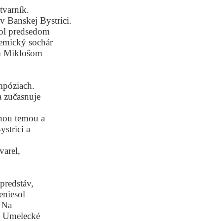
tvarník.
 Banskej Bystrici.
bol predsedom
demický sochár
om Miklošom
mpóziach.
a zučasnuje
lnou temou a
strici a
varel,
predstáv,
eniesol
. Na
d. Umelecké