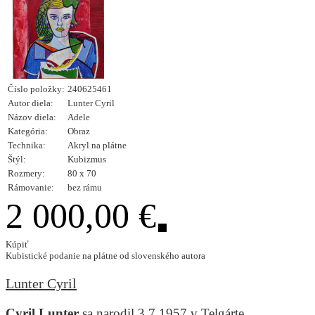
Číslo položky:
240625461
Autor diela:
Lunter Cyril
Názov diela:
Adele
Kategória:
Obraz
Technika:
Akryl na plátne
Štýl:
Kubizmus
Rozmery:
80 x 70
Rámovanie:
bez rámu
2 000,00 €
Kúpiť
Kubistické podanie na plátne od slovenského autora
Lunter Cyril
Cyril Lunter
sa narodil 3.7.1957 v Telgárte.