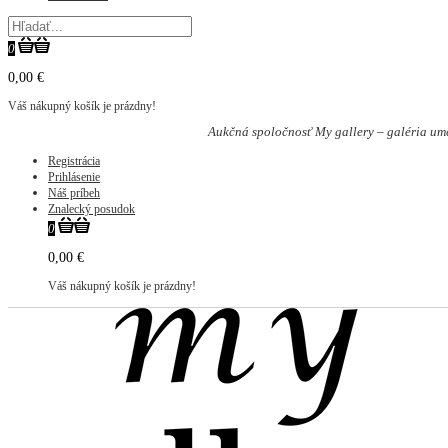
0
0,00 €
Váš nákupný košík je prázdny!
Aukčná spoločnosť My gallery – galéria um
Registrácia
Prihlásenie
Náš príbeh
Znalecký posudok
0
0,00 €
Váš nákupný košík je prázdny!