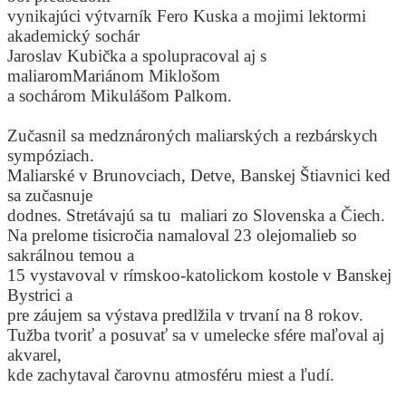
vynikajúci výtvarník Fero Kuska a mojimi lektormi
akademický sochár
Jaroslav Kubička a spolupracoval aj s
maliaromMariánom Miklošom
a sochárom Mikulášom Palkom.
Zučasnil sa medznároných maliarských a rezbárskych
sympóziach.
Maliarské v Brunovciach, Detve, Banskej Štiavnici ked
sa zučasnuje
dodnes. Stretávajú sa tu maliari zo Slovenska a Čiech.
Na prelome tisicročia namaloval 23 olejomalieb so
sakrálnou temou a
15 vystavoval v rímskoo-katolickom kostole v Banskej
Bystrici a
pre záujem sa výstava predlžila v trvaní na 8 rokov.
Tužba tvoriť a posuvať sa v umelecke sfére maľoval aj
akvarel,
kde zachytaval čarovnu atmosféru miest a ľudí.