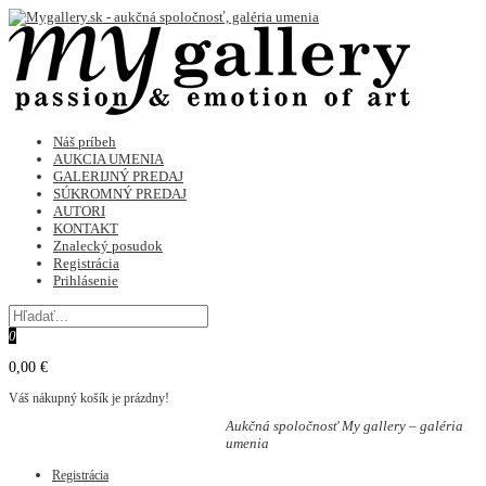
Náš príbeh
AUKCIA UMENIA
GALERIJNÝ PREDAJ
SÚKROMNÝ PREDAJ
AUTORI
KONTAKT
Znalecký posudok
Registrácia
Prihlásenie
0
0,00 €
Váš nákupný košík je prázdny!
Aukčná spoločnosť My gallery – galéria
umenia
Registrácia