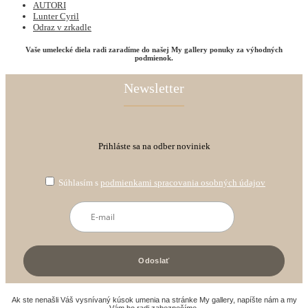
AUTORI
Lunter Cyril
Odraz v zrkadle
Vaše umelecké diela radi zaradíme do našej My gallery ponuky za výhodných
podmienok.
Newsletter
Prihláste sa na odber noviniek
Súhlasím s
podmienkami spracovania osobných údajov
Ak ste nenašli Váš vysnívaný kúsok umenia na stránke My gallery, napíšte nám a my
Vám ho radi zabezpečíme.