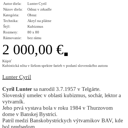
Autor diela:
Lunter Cyril
Názov diela:
Odraz v zrkadle
Kategória:
Obraz
Technika:
Akryl na plátne
Štýl:
Kubizmus
Rozmery:
80 x 80
Rámovanie:
bez rámu
2 000,00 €
Kúpiť
Kubistická nôta v širšom spektre farieb v podaní slovenského autora
Lunter Cyril
Cyril Lunter
sa narodil 3.7.1957 v Telgárte.
Slovenský umelec v oblasti kubizmus, sochár, lektor a
vytvarník.
Jeho prvá vystava bola v roku 1984 v Thurzovom
dome v Banskej Bystrici.
Patril medzi Banskobystrickych výtvarnikov BAV, kde
bol predsedom