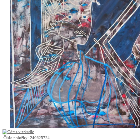
Číslo položky:
240625724