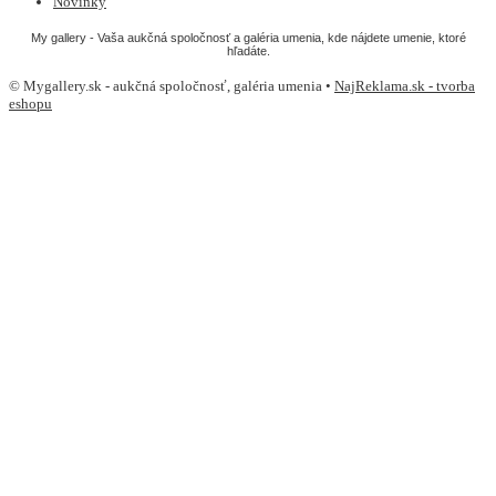
Novinky
My gallery - Vaša aukčná spoločnosť a galéria umenia, kde nájdete umenie, ktoré
hľadáte.
© Mygallery.sk - aukčná spoločnosť, galéria umenia •
NajReklama.sk - tvorba
eshopu