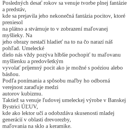
Posledných desať rokov sa venuje tvorbe plnej fantázie
a predstáv,
kde sa prejavila jeho nekonečná fantázia pocitov, ktoré
preniesol
na plátno a stvárnuje to v zobrazení maľovanej
myšlieky. Na
jeho obrazy nestačí hladieť na to na čo narazí náš
pohľad. Umelecké
dielo nás vždy pozýva hlbšie pochopiť tu maľovanu
myšlienku a predovšetkým
vyvolať príjemný pocit ako je možné s poéziou alebo
básňou.
Podľa ponímania a spôsobu maľby ho odborná
verejnost zaraďuje medzi
autorov kubizmu.
Taktiež sa venuje ľudovej umeleckej výrobe v Banskej
Bystrici ÚĽUV,
kde ako lektor učí a odobzdáva skusenosti mladej
generácií v oblasti drevorezby,
maľovania na sklo a keramike.