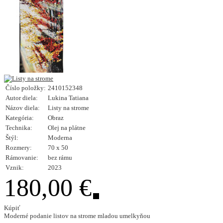
Číslo položky:
2410152348
Autor diela:
Lukina Tatiana
Názov diela:
Listy na strome
Kategória:
Obraz
Technika:
Olej na plátne
Štýl:
Moderna
Rozmery:
70 x 50
Rámovanie:
bez rámu
Vznik:
2023
180,00 €
Kúpiť
Moderné podanie listov na strome mladou umelkyňou