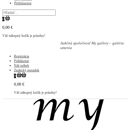
Prihlásenie
0
0,00 €
Váš nákupný košík je prázdny!
Aukčná spoločnosť My gallery – galéria
umenia
Registrácia
Prihlásenie
Náš príbeh
Znalecký posudok
0
0,00 €
Váš nákupný košík je prázdny!