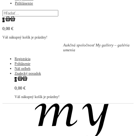
Prihlásenie
0
0,00 €
Váš nákupný košík je prázdny!
Aukčná spoločnosť My gallery – galéria
umenia
Registrácia
Prihlásenie
Náš príbeh
Znalecký posudok
0
0,00 €
Váš nákupný košík je prázdny!