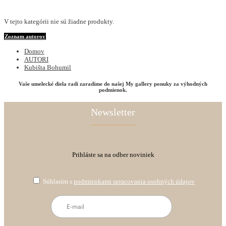
V tejto kategórii nie sú žiadne produkty.
Zoznam autorov
Domov
AUTORI
Kubišta Bohumil
Vaše umelecké diela radi zaradíme do našej My gallery ponuky za výhodných
podmienok.
Newsletter
Prihláste sa na odber noviniek
Súhlasím s
podmienkami spracovania osobných údajov