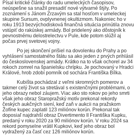
Písal kritické články do radu umeleckých časopisov,
neúspešne sa snažil presadiť nové výtvarné štýly. Po
zoznámení s Jánom Zrzavým sa stal hosťom v umeleckej
skupine Sursum, ovplyvnenej okultizmom. Nakoniec ho v
roku 1913 bezvýchodisková finančná situácia prinútila znovu
vstúpiť do rakúskej armády. Bol pridelený ako dôstojník k
pevnostnému delostrelectvu v Pule, kde potom slúžil aj
počas prvej svetovej vojny.
Po jej skončení prišiel na dovolenku do Prahy a po
vyhlásení samostatného štátu sa ako jeden z prvých prihlásil
do československej armády. Krátko na to však ochorel av 34
rokoch zomrel na španielsku chrípku. Je pochovaný v Hradci
Králové, hrob zdobí pomník od sochára Františka Bílka.
Kubišta pochádzal z veľmi skromných pomerov a
takmer celý život sa stretával s existenčnými problémami, o
jeho obrazy nebol záujem. Viac ako sto rokov po jeho smrti
však jeho obraz Staropražský motív prekonal rekordy
českých aukčných siení, keď zaň v aukcii na pražskom
Žofíne kupec zaplatil 123 miliónov korún. Prekonal tak
doposiaľ najdrahší obraz Divertimento II Františka Kupku,
predaný v roku 2020 za 90 miliónov korún. V roku 2024 sa
rekord pomyselne vrátil Kupkovi, keď jeho obraz bol
vydražený za časť cez 126 miliónov korún.