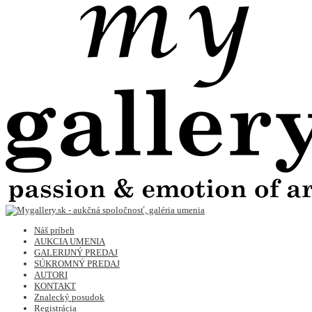
Náš príbeh
AUKCIA UMENIA
GALERIJNÝ PREDAJ
SÚKROMNÝ PREDAJ
AUTORI
KONTAKT
Znalecký posudok
Registrácia