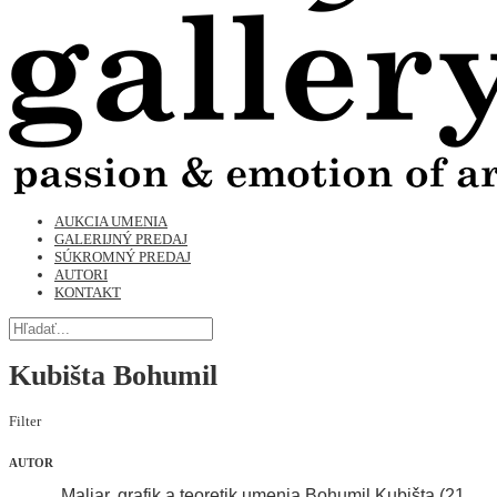
AUKCIA UMENIA
GALERIJNÝ PREDAJ
SÚKROMNÝ PREDAJ
AUTORI
KONTAKT
Kubišta Bohumil
Filter
AUTOR
Maliar, grafik a teoretik umenia Bohumil Kubišta (21.