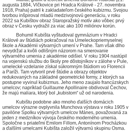
augusta 1884, Vlčkovice pri Hradca Králové - 27. novembra
1918, Praha) patril k zakladateľom českého kubizmu. Svojou
tvorbou inšpiroval mladú medzivojnovú generáciu, v roku
2022 sa Kubištov obraz Staropražský motív ako vôbec prvý
obraz v Česku vydražil za viac ako 100 miliónov korún.
Bohumil Kubišta vyštudoval gymnázium v ​​Hradci
Králové av štúdiách pokračoval na Umeleckopriemyselnej
škole a Akadémii výtvarných umení v Prahe. Tam však dlho
nevydržal a kvôli odlišným názorom na smerovanie
výtvarného umenia z akadémie odišiel. V roku 1904 nastúpil
na vojenskú službu do školy pre dôstojníkov v zálohe v Pule,
umelecké vzdelanie získal súkromným štúdiom vo Florencii
a Paríži. Tam vytvoril prvé štúdie a obrazy objektov
redukovaných na základné geometrické formy, z ktorých sa
postupne vyvinul kubizmus. Jeho meno zaujalo francúzskych
umelcov; napríklad Guillaume Apollinaire obdivoval Čechov,
že majú maliara, ktorý bol „kubistom“ už od narodenia.
Kubištu podobne ako mnoho ďalších domácich
umelcov výrazne ovplyvnila Munchova výstava v roku 1905 v
pavilóne Spolku výtvarných umelcov Mánes, považovaná za
jeden z medzníkov vývoja českého moderného umenia.
Spoločne s priateľmi Emilom Fillom, Antonínom Procházkou
a ďalšími umelcami Kubišta založil výtvarnú skupinu Osma.