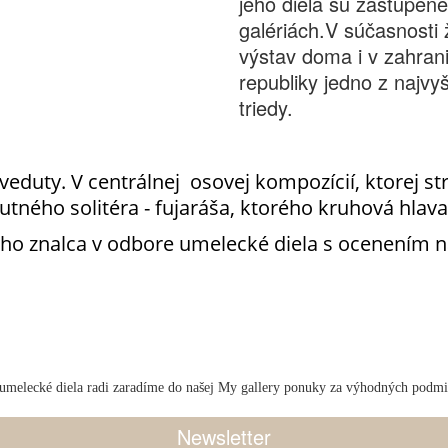
jeho diela sú zastúpen
galériách.V súčasnosti 
výstav doma i v zahrani
republiky jedno z najvy
triedy.
uty. V centrálnej osovej kompozícií, ktorej stred
tného solitéra - fujaráša, ktorého kruhová hlava 
eho znalca v odbore umelecké diela s ocenením na
umelecké diela radi zaradíme do našej My gallery ponuky za výhodných podm
Newsletter