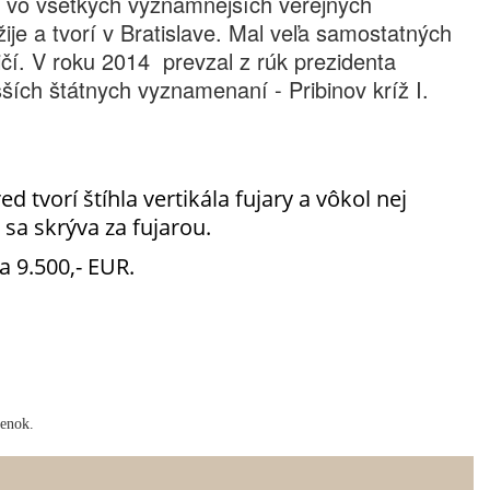
é vo všetkých významnejších verejných
žije a tvorí v Bratislave. Mal veľa samostatných
čí. V roku 2014 prevzal z rúk prezidenta
šších štátnych vyznamenaní - Pribinov kríž I.
 tvorí štíhla vertikála fujary a vôkol nej
sa skrýva za fujarou.
 9.500,- EUR.
ienok.