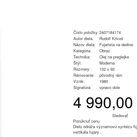
Číslo položky:
2407184174
Autor diela:
Rudolf Krivoš
Názov diela:
Fujarista na dedine
Kategória:
Obraz
Technika:
Olej na preglejke
Štýl:
Moderna
Rozmery:
132 x 92
Rámovanie:
pôvodný rám
Vznik:
1980
Signatúra:
vpravo dole
4 990,00
Sledovať
Ponúknuť cenu
Dielo odráža významovú syntézu figu
vertikála fujary .