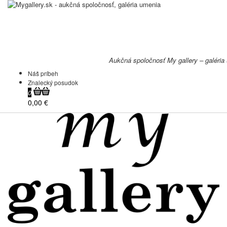
Aukčná spoločnosť My gallery – galéria
Náš príbeh
Znalecký posudok
0
0,00 €