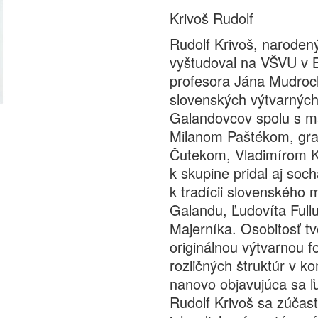
Krivoš Rudolf
Rudolf Krivoš, naroden
vyštudoval na VŠVU v B
profesora Jána Mudroch
slovenských výtvarných
Galandovcov spolu s m
Milanom Paštékom, gr
Čutekom, Vladimírom 
k skupine pridal aj soc
k tradícii slovenského
Galandu, Ľudovíta Full
Majerníka. Osobitosť tv
originálnou výtvarnou 
rozličných štruktúr v 
nanovo objavujúca sa ľu
Rudolf Krivoš sa zúčas