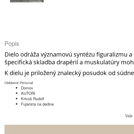
Popis
Dielo odráža významovú syntézu figuralizmu a ved
špecifická skladba drapérií a muskulatúry mohu
K dielu je priložený znalecký posudok od súdn
Obľúbené
Porovnať
Domov
AUTORI
Krivoš Rudolf
Fujarista na dedine
Vaše 