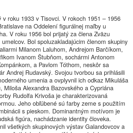
ý v roku 1933 v Tisovci. V rokoch 1951 – 1956
ratislave na Oddelení figurálnej maľby u
a. V roku 1956 bol prijatý za člena Zväzu
 umelcov. Bol spoluzakladajúcim členom skupiny
aliarmi Milanom Laluhom, Andrejom Barčíkom,
afikom Ivanom Štubňom, sochármi Antonom
Kompánkom, a Pavlom Tóthom, neskôr sa
hár Andrej Rudavský. Svojou tvorbou sa prihlásili
 moderného umenia a ovplyvnil ich odkaz Mikuláša
u, Miloša Alexandra Bazovského a Cypriána
orby Rudolfa Krivoša je charakterizovaná
formou. Jeho obľúbené sú farby zeme s použitím
kombinácii s pieskom. Dominantným motívom je
dská figúra, nachádzanie identity človeka.
tnil všetkých skupinových výstav Galandovcov a