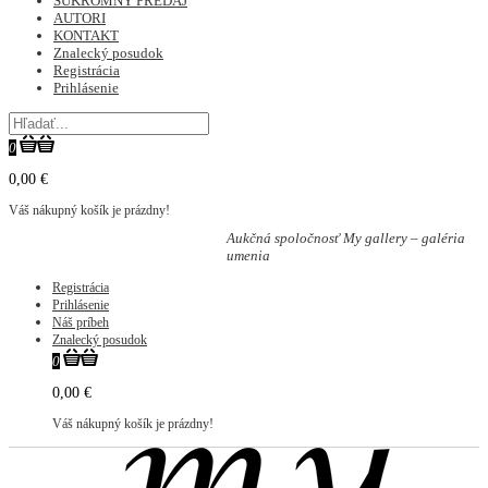
SÚKROMNÝ PREDAJ
AUTORI
KONTAKT
Znalecký posudok
Registrácia
Prihlásenie
0
0,00 €
Váš nákupný košík je prázdny!
Aukčná spoločnosť My gallery – galéria
umenia
Registrácia
Prihlásenie
Náš príbeh
Znalecký posudok
0
0,00 €
Váš nákupný košík je prázdny!