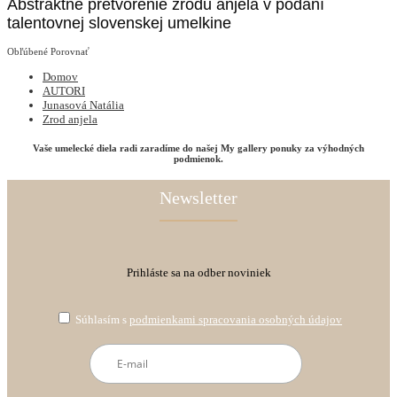
Abstraktné pretvorenie zrodu anjela v podaní
talentovnej slovenskej umelkine
Obľúbené
Porovnať
Domov
AUTORI
Junasová Natália
Zrod anjela
Vaše umelecké diela radi zaradíme do našej My gallery ponuky za výhodných
podmienok.
Newsletter
Prihláste sa na odber noviniek
Súhlasím s
podmienkami spracovania osobných údajov