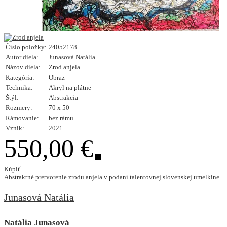
Číslo položky:
24052178
Autor diela:
Junasová Natália
Názov diela:
Zrod anjela
Kategória:
Obraz
Technika:
Akryl na plátne
Štýl:
Abstrakcia
Rozmery:
70 x 50
Rámovanie:
bez rámu
Vznik:
2021
550,00 €
Kúpiť
Abstraktné pretvorenie zrodu anjela v podaní talentovnej slovenskej umelkine
Junasová Natália
Natália Junasová