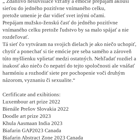
„ Zdanlivo nesúvisiace vzťahy a emócie prepájam akousi
sieťou do jedného pozitívne vnímaného celku,
pretože umenie je dar vidieť svet inými očami.
Prepájam mužsko-ženskú časť do jedného pozitívne
vnímaného celku pretože ľudstvo by sa malo spájať a nie
rozdeľovať.
Tá sieť čo vytváram na svojich dielach je ako niečo uchopiť,
chytiť a ponechať si tie emócie pre seba samého a zároveň
túto myšlienku vplietať medzi ostatných. Nehľadať rozdiel a
inakosť ako niečo čo nepatrí do tejto spoločnosti ale vnášať
harmóniu a rozhodiť siete pre pochopenie voči druhým
názorom, vyznaniu či sexualite.“
Cerfificate and exibitions:
Luxembour art prize 2022
Bienále Prešov Slovakia 2022
Doodle art prize 2023
Khula Aasmaan India 2023
Biafarin GAP2023 Canada
Biafarin Abstract Zone 2023 Canada