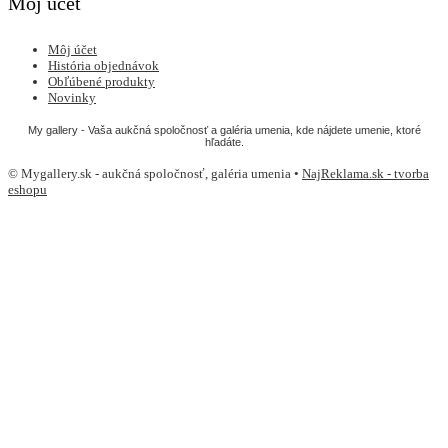
Môj účet
Môj účet
História objednávok
Obľúbené produkty
Novinky
My gallery - Vaša aukčná spoločnosť a galéria umenia, kde nájdete umenie, ktoré
hľadáte.
© Mygallery.sk - aukčná spoločnosť, galéria umenia •
NajReklama.sk - tvorba
eshopu