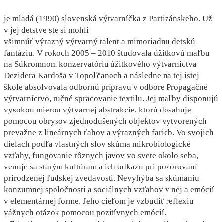
je mladá (1990) slovenská výtvarníčka z Partizánskeho. Už
v jej detstve ste si mohli
všimnúť výrazný výtvarný talent a mimoriadnu detskú
fantáziu. V rokoch 2005 – 2010 študovala úžitkovú maľbu
na Súkromnom konzervatóriu úžitkového výtvarníctva
Dezidera Kardoša v Topoľčanoch a následne na tej istej
škole absolvovala odbornú prípravu v odbore Propagačné
výtvarníctvo, ručné spracovanie textilu. Jej maľby disponujú
vysokou mierou výtvarnej abstrakcie, ktorú dosahuje
pomocou obrysov zjednodušených objektov vytvorených
prevažne z lineárnych ťahov a výrazných farieb. Vo svojich
dielach podľa vlastných slov skúma mikrobiologické
vzťahy, fungovanie rôznych javov vo svete okolo seba,
venuje sa starým kultúram a ich odkazu pri pozorovaní
prirodzenej ľudskej zvedavosti. Nevyhýba sa skúmaniu
konzumnej spoločnosti a sociálnych vzťahov v nej a emócií
v elementárnej forme. Jeho cieľom je vzbudiť reflexiu
vážnych otázok pomocou pozitívnych emócií.