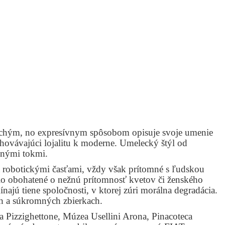
uchým, no expresívnym spôsobom opisuje svoje umenie
chovávajúci lojalitu k moderne. Umelecký štýl od
bnými tokmi.
 a robotickými časťami, vždy však prítomné s ľudskou
ielo obohatené o nežnú prítomnosť kvetov či ženského
najú tiene spoločnosti, v ktorej zúri morálna degradácia.
ch a súkromných zbierkach.
 Pizzighettone, Múzea Usellini Arona, Pinacoteca