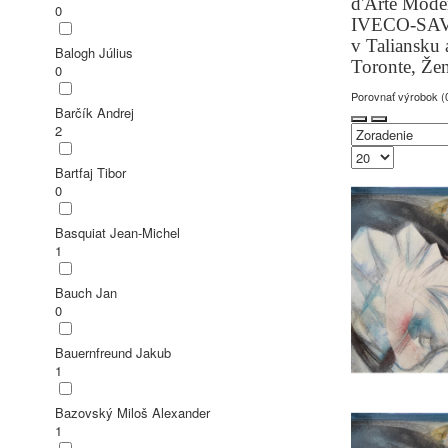
d'Arte Mode
0
IVECO-SAVA-
v Taliansku 
Balogh Július
Toronte, Žen
0
Porovnať výrobok (
Barčík Andrej
2
Bartfaj Tibor
0
Basquiat Jean-Michel
1
Bauch Jan
0
Bauernfreund Jakub
1
Bazovský Miloš Alexander
1