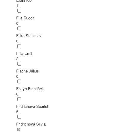
Erani Ido
1
Fila Rudolf
0
Filko Stanislav
0
Filla Emil
2
Flache Július
0
Foltýn František
0
Fridrichová Scarlett
5
Fridrichová Silvia
15