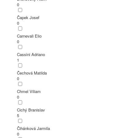
0
Čapek Josef
0
Carnevali Elio
0
Cassini Adriano
1
Čechová Matilda
0
Chmel Viliam
0
Cichý Branislav
5
Čihánková Jarmila
0