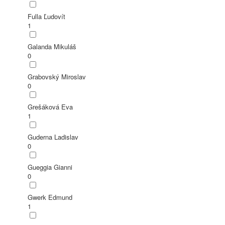
Fulla Ľudovít
1
Galanda Mikuláš
0
Grabovský Miroslav
0
Grešáková Eva
1
Guderna Ladislav
0
Gueggia Gianni
0
Gwerk Edmund
1