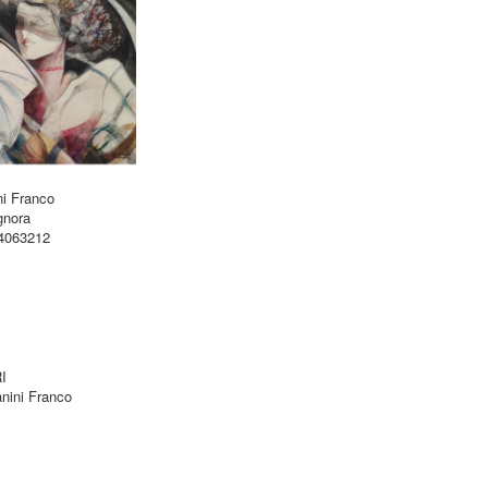
ni Franco
gnora
24063212
I
nini Franco