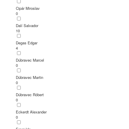
Cipár Miroslav
0
Dalí Salvador
10
Degas Edgar
4
Dúbravec Marcel
0
Dúbravec Martin
0
Dúbravec Róbert
0
Eckerdt Alexander
0