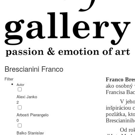
Brescianini Franco
Filter
Franco Bres
Autor
ako osobný v
Francisa Bac
Alexi Janko
V jeho
2
inšpiráciou 
pozlátka, kt
Arbosti Pierangelo
0
Brescianinih
Od rok
Balko Stanislav