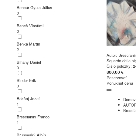
Bencúr Gyula Július
0
Beneš Vlastimil
0
Benka Martin
2
Autor:
Bresciani
Squardo della si
Bihány Daniel
Číslo položky: 
0
800,00 €
Rezervovať
Binder Erik
Ponúknuť cenu
0
Bokšaj Jozef
Domov
1
AUTOR
Brescia
Brescianini Franco
1
Brunovský Albín