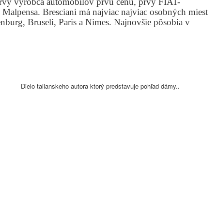
prvý výrobca automobilov prvú cenu, prvý FIAT-
pensa. Bresciani má najviac najviac osobných miest
burg, Bruseli, Paris a Nimes. Najnovšie pôsobia v
Dielo talianskeho autora ktorý predstavuje pohľad dámy..