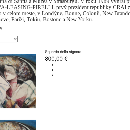
rna di Santià a Múzea v Štrasburgu. V roku 1989 vyhral 
LEASING-PIRELLI, prvý prezident republiky CRAI z Mal
a v celom meste, v Londýne, Bonne, Colonii, New Branden
eve, Paríži, Tokiu, Bostone a New Yorku.
0)
Squardo della signora
800,00 €