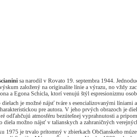
cianini
sa narodil v Rovato 19. septembra 1944. Jednod
ýskum založený na originalite línie a výrazu, no vždy za
ona a Egona Schicla, ktorí venujú štýl espresionizmu oso
 dielach je možné nájsť tváre s esencializovanými líniami
charakteristickou pre autora. V jeho prvých obrazoch je d
oré odľahčujú atmosféru bezútešnej vyprahnutosti a pripomí
o diela možno nájsť v talianskych a zahraničných verejný
u 1975 je trvalo prítomný v zbierkach Občianskeho múzea