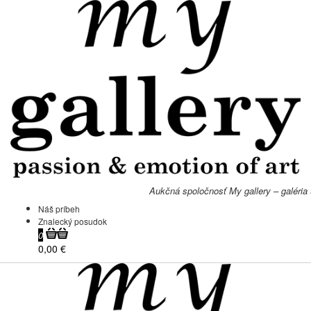
Aukčná spoločnosť My gallery – galéria
Náš príbeh
Znalecký posudok
0
0,00 €