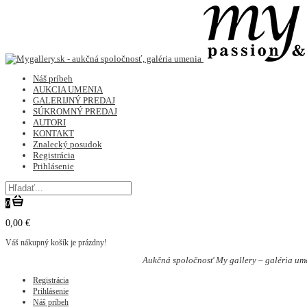
Náš príbeh
AUKCIA UMENIA
GALERIJNÝ PREDAJ
SÚKROMNÝ PREDAJ
AUTORI
KONTAKT
Znalecký posudok
Registrácia
Prihlásenie
0
0,00 €
Váš nákupný košík je prázdny!
Aukčná spoločnosť My gallery – galéria um
Registrácia
Prihlásenie
Náš príbeh