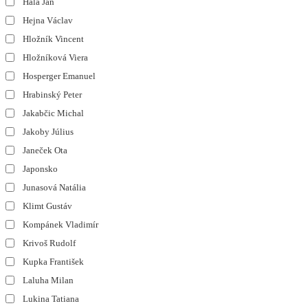
Hála Jan
Hejna Václav
Hložník Vincent
Hložníková Viera
Hosperger Emanuel
Hrabinský Peter
Jakabčic Michal
Jakoby Július
Janeček Ota
Japonsko
Junasová Natália
Klimt Gustáv
Kompánek Vladimír
Krivoš Rudolf
Kupka František
Laluha Milan
Lukina Tatiana