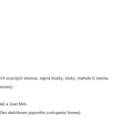
rých ovocných stromov, najmä hrušky, slivky, marhule či orecha.
 postavy.
alí a Joan Miró.
 člen dark/dream popového zoskupenia Veneer).