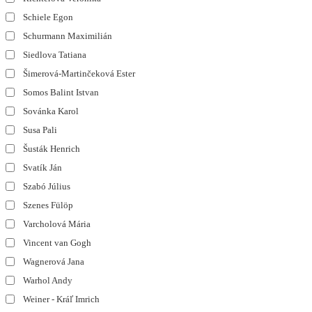
Schiele Egon
Schurmann Maximilián
Siedlova Tatiana
Šimerová-Martinčeková Ester
Somos Balint Istvan
Sovánka Karol
Susa Pali
Šusták Henrich
Svatík Ján
Szabó Július
Szenes Fülöp
Varcholová Mária
Vincent van Gogh
Wagnerová Jana
Warhol Andy
Weiner - Kráľ Imrich