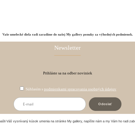
Vaše umelecké diela radi zaradíme do našej My gallery ponuky za výhodných podmienok.
Newsletter
Prihláste sa na odber noviniek
Súhlasím s
podmienkami spracovania osobných údajov
našli Váš vysnívaný kúsok umenia na stránke My gallery, napíšte nám a my Vám ho radi za