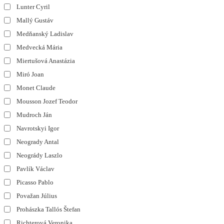
Lunter Cyril
Mallý Gustáv
Medňanský Ladislav
Medvecká Mária
Miertušová Anastázia
Miró Joan
Monet Claude
Mousson Jozef Teodor
Mudroch Ján
Navrotskyi Igor
Neogrady Antal
Neogrády Laszlo
Pavlík Václav
Picasso Pablo
Považan Július
Prohászka Tallós Štefan
Richterová Veronika