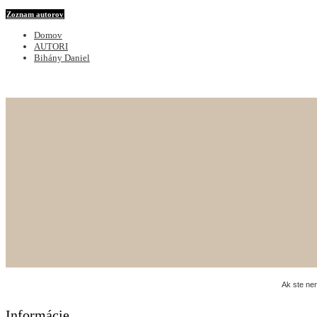
Zoznam autorov
Domov
AUTORI
Bihány Daniel
Ak ste ne
Informácie