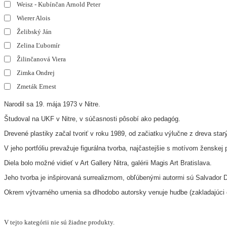
Weisz - Kubínčan Arnold Peter
Wierer Alois
Želibský Ján
Zelina Ľubomír
Žilinčanová Viera
Zimka Ondrej
Zmeták Ernest
Narodil sa 19. mája 1973 v Nitre.
Študoval na UKF v Nitre, v súčasnosti pôsobí ako pedagóg.
Drevené plastiky začal tvoriť v roku 1989, od začiatku výlučne z dreva sta
V jeho portfóliu prevažuje figurálna tvorba, najčastejšie s motívom ženskej
Diela bolo možné vidieť v Art Gallery Nitra, galérii Magis Art Bratislava.
Jeho tvorba je inšpirovaná surrealizmom, obľúbenými autormi sú Salvador D
Okrem výtvarného umenia sa dlhodobo autorsky venuje hudbe (zakladajúci
V tejto kategórii nie sú žiadne produkty.