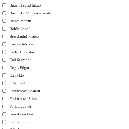
Bauernfreund Jakub
Bazovský Miloš Alexander
Benka Martin
Bokšaj Jozef
Brescianini Franco
Cassini Adriano
Cichý Branislav
Dalí Salvador
Degas Edgar
Erani Ido
Filla Emil
Fridrichová Scarlett
Fridrichová Silvia
Fulla Ľudovít
Grešáková Eva
Gwerk Edmund