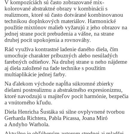
V kompozíciách sú často zobrazované mix-
kolorované abstraktné obrazy v kombinácii s
realizmom, ktoré sú často dotvárané kombinovanou
technikou doplnkových materiálov. Harmonické
použitie mixtónov malieb vyžarujú z jeho obrazov na
jednej strane pocit prebudenia a vášne, na strane
druhej pocit upokojenia a rovnováhy.
Rád využíva kontrastné ladenie daného diela, čím
umocňuje charakter príbuzných alebo nesúladých
farebných odtieňov. Na druhej strane u neho nájdeme
aj diela založené na fade technike s použitím
multiaplikácie jednej farby.
Na ďalekom východe napĺňa súkromné zbierky
dielami postrealizmu a abstraktného expresionizmu,
ktoré navodzujú u majiteľov pocit harmónie, bezpečia
a vnútorného kľudu.
Diela Henricha Šustáka sú silne ovplyvnené tvorbou
Gerharda Richtera, Pabla Picassa, Joana Miró
a Andyho Warhola.
Aktuálne je obľúbeným autorom strednej aj mladšej