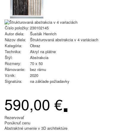
Číslo položky:
230102145
Autor diela:
Šusták Henrich
Názov diela:
Štrukturovaná abstrakcia v 4 variáciach
Kategória:
Obraz
Technika:
Akryl na plátne
Štýl:
Abstrakcia
Rozmery:
70 x 50
Rámovanie:
bez rámu
Vznik:
2020
Signatúra:
na základe požiadavky
590,00 €
Rezervovať
Ponúknuť cenu
Abstraktné umenie v 3D architektúre