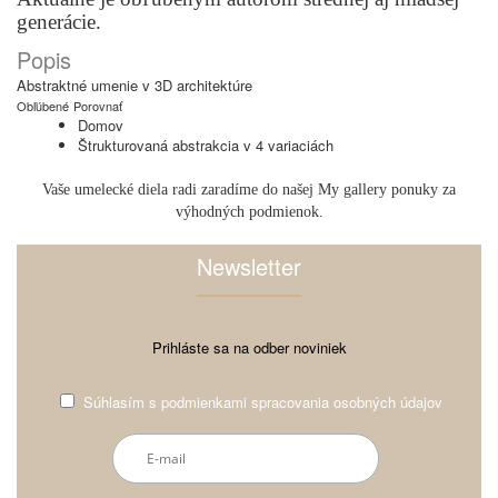
generácie.
Popis
Abstraktné umenie v 3D architektúre
Obľúbené
Porovnať
Domov
Štrukturovaná abstrakcia v 4 variaciách
Vaše umelecké diela radi zaradíme do našej My gallery ponuky za
výhodných podmienok.
Newsletter
Prihláste sa na odber noviniek
Súhlasím s
podmienkami spracovania osobných údajov