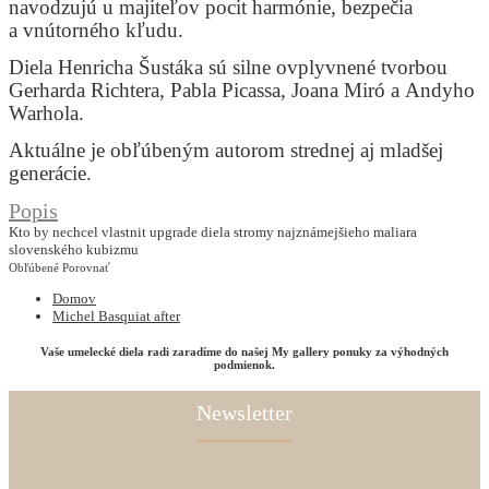
navodzujú u majiteľov pocit harmónie, bezpečia
a vnútorného kľudu.
Diela Henricha Šustáka sú silne ovplyvnené tvorbou
Gerharda Richtera, Pabla Picassa, Joana Miró a Andyho
Warhola.
Aktuálne je obľúbeným autorom strednej aj mladšej
generácie.
Popis
Kto by nechcel vlastnit upgrade diela stromy najznámejšieho maliara
slovenského kubizmu
Obľúbené
Porovnať
Domov
Michel Basquiat after
Vaše umelecké diela radi zaradíme do našej My gallery ponuky za výhodných
podmienok.
Newsletter