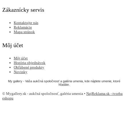
Zákaznícky servis
Kontaktujte nás
Reklamácie
Mapa stránok
Môj účet
Môj účet
História objednávok
Obľúbené produkty
Novinky
My gallery - Vaša aukčná spoločnosť a galéria umenia, kde nájdete umenie, ktoré
hľadáte.
© Mygallery.sk - aukčná spoločnosť, galéria umenia •
NajReklama.sk - tvorba
eshopu