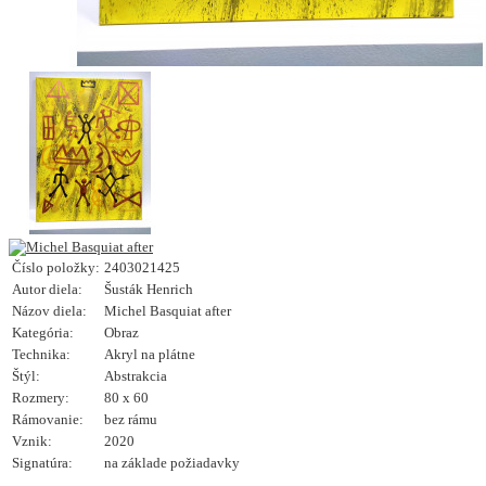
Číslo položky:
2403021425
Autor diela:
Šusták Henrich
Názov diela:
Michel Basquiat after
Kategória:
Obraz
Technika:
Akryl na plátne
Štýl:
Abstrakcia
Rozmery:
80 x 60
Rámovanie:
bez rámu
Vznik:
2020
Signatúra:
na základe požiadavky