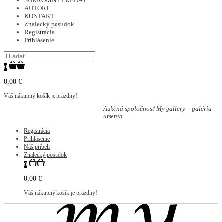
SÚKROMNÝ PREDAJ
AUTORI
KONTAKT
Znalecký posudok
Registrácia
Prihlásenie
0
0,00 €
Váš nákupný košík je prázdny!
Aukčná spoločnosť My gallery – galéria
umenia
Registrácia
Prihlásenie
Náš príbeh
Znalecký posudok
0
0,00 €
Váš nákupný košík je prázdny!