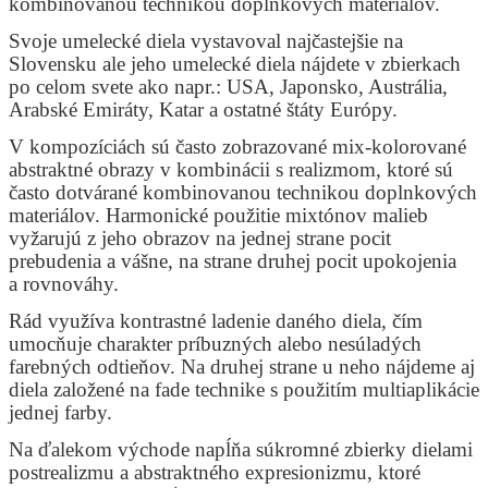
kombinovanou technikou doplnkových materiálov.
Svoje umelecké diela vystavoval najčastejšie na
Slovensku ale jeho umelecké diela nájdete v zbierkach
po celom svete ako napr.: USA, Japonsko, Austrália,
Arabské Emiráty, Katar a ostatné štáty Európy.
V kompozíciách sú často zobrazované mix-kolorované
abstraktné obrazy v kombinácii s realizmom, ktoré sú
často dotvárané kombinovanou technikou doplnkových
materiálov. Harmonické použitie mixtónov malieb
vyžarujú z jeho obrazov na jednej strane pocit
prebudenia a vášne, na strane druhej pocit upokojenia
a rovnováhy.
Rád využíva kontrastné ladenie daného diela, čím
umocňuje charakter príbuzných alebo nesúladých
farebných odtieňov. Na druhej strane u neho nájdeme aj
diela založené na fade technike s použitím multiaplikácie
jednej farby.
Na ďalekom východe napĺňa súkromné zbierky dielami
postrealizmu a abstraktného expresionizmu, ktoré