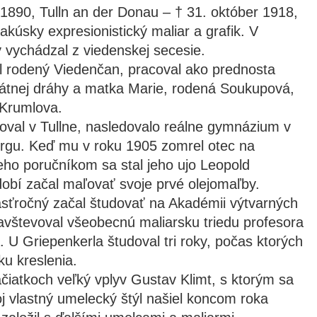
 1890, Tulln an der Donau – † 31. október 1918,
kúsky expresionistický maliar a grafik. V
y vychádzal z viedenskej secesie.
ol rodený Viedenčan, pracoval ako prednosta
štátnej dráhy a matka Marie, rodená Soukupová,
Krumlova.
oval v Tullne, nasledovalo reálne gymnázium v
rgu. Keď mu v roku 1905 zomrel otec na
eho poručníkom sa stal jeho ujo Leopold
obí začal maľovať svoje prvé olejomaľby.
sťročný začal študovať na Akadémii výtvarných
avštevoval všeobecnú maliarsku triedu profesora
. U Griepenkerla študoval tri roky, počas ktorých
ku kreslenia.
čiatkoch veľký vplyv Gustav Klimt, s ktorým sa
oj vlastný umelecký štýl našiel koncom roka