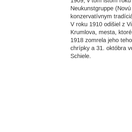
1909, v tom istom roku 
Neukunstgruppe (Novú u
konzervatívnym tradíc
V roku 1910 odišiel z 
Krumlova, mesta, ktoré 
1918 zomrela jeho teho
chrípky a 31. októbra 
Schiele.