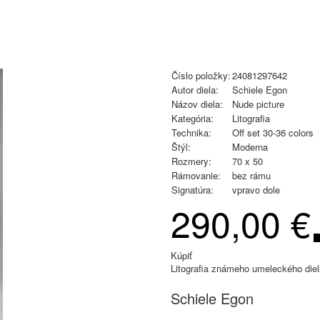
Číslo položky:
24081297642
Autor diela:
Schiele Egon
Názov diela:
Nude picture
Kategória:
Litografia
Technika:
Off set 30-36 colors
Štýl:
Moderna
Rozmery:
70 x 50
Rámovanie:
bez rámu
Signatúra:
vpravo dole
290,00 €
Kúpiť
Litografia známeho umeleckého diel
Schiele Egon