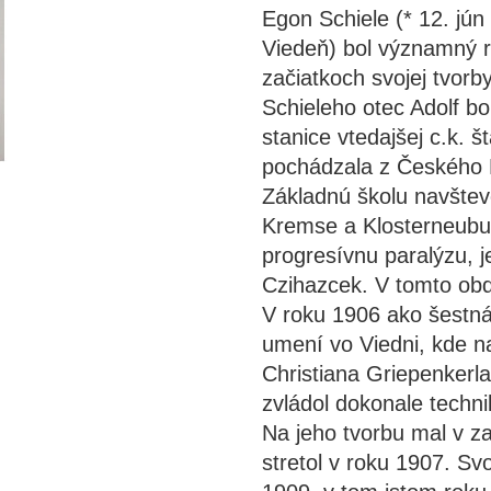
Egon Schiele (* 12. jún
Viedeň) bol významný ra
začiatkoch svojej tvorb
S
chieleho otec Adolf b
stanice vtedajšej c.k. 
pochádzala z Českého 
Základnú školu navštev
Kremse a Klosterneubu
progresívnu paralýzu, j
Czihazcek. V tomto obd
V roku 1906 ako šestná
umení vo Viedni, kde n
Christiana Griepenkerla
zvládol dokonale techni
Na jeho tvorbu mal v za
stretol v roku 1907. Sv