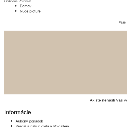
Obľúbené
Porovnať
Domov
Nude picture
Vaše 
Ak ste nenašli Váš 
Informácie
Aukčný poriadok
Predaj a nákup diela v Mygallery