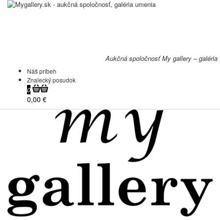
Aukčná spoločnosť My gallery – galéria
Náš príbeh
Znalecký posudok
0
0,00 €