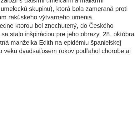
založil s ďalšími umelcami a maliarmi
meleckú skupinu), ktorá bola zameraná proti
iám rakúskeho výtvarného umenia.
Viedne ktorou bol znechutený, do Českého
sa stalo inšpiráciou pre jeho obrazy. 28. októbra
tná manželka Edith na epidémiu španielskej
vo veku dvadsaťosem rokov podľahol chorobe aj