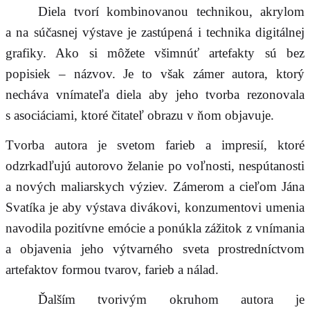
Diela tvorí kombinovanou technikou, akrylom
a na súčasnej výstave je zastúpená i technika digitálnej
grafiky. Ako si môžete všimnúť artefakty sú bez
popisiek – názvov. Je to však zámer autora, ktorý
necháva vnímateľa diela aby jeho tvorba rezonovala
s asociáciami, ktoré čitateľ obrazu v ňom objavuje.
Tvorba autora je svetom farieb a impresií, ktoré
odzrkadľujú autorovo želanie po voľnosti, nespútanosti
a nových maliarskych výziev. Zámerom a cieľom Jána
Svatíka je aby výstava divákovi, konzumentovi umenia
navodila pozitívne emócie a ponúkla zážitok z vnímania
a objavenia jeho výtvarného sveta prostredníctvom
artefaktov formou tvarov, farieb a nálad.
Ďalším tvorivým okruhom autora je