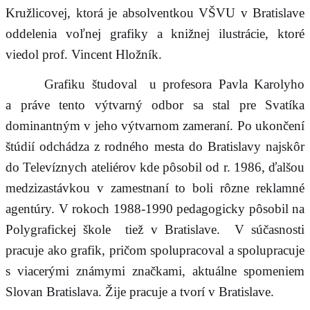
Kružlicovej, ktorá je absolventkou VŠVU v Bratislave
oddelenia voľnej grafiky a knižnej ilustrácie, ktoré
viedol prof. Vincent Hložník.
Grafiku študoval u profesora Pavla Karolyho
a práve tento výtvarný odbor sa stal pre Svatíka
dominantným v jeho výtvarnom zameraní. Po ukončení
štúdií odchádza z rodného mesta do Bratislavy najskôr
do Televíznych ateliérov kde pôsobil od r. 1986, ďalšou
medzizastávkou v zamestnaní to boli rôzne reklamné
agentúry. V rokoch 1988-1990 pedagogicky pôsobil na
Polygrafickej škole tiež v Bratislave. V súčasnosti
pracuje ako grafik, pričom spolupracoval a spolupracuje
s viacerými známymi značkami, aktuálne spomeniem
Slovan Bratislava. Žije pracuje a tvorí v Bratislave.