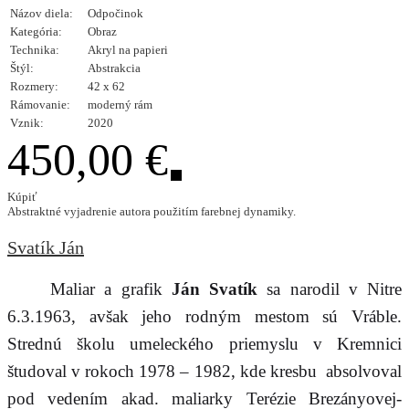
Názov diela:
Odpočinok
Kategória:
Obraz
Technika:
Akryl na papieri
Štýl:
Abstrakcia
Rozmery:
42 x 62
Rámovanie:
moderný rám
Vznik:
2020
450,00 €
Kúpiť
Abstraktné vyjadrenie autora použitím farebnej dynamiky.
Svatík Ján
Maliar a grafik
Ján Svatík
sa narodil v Nitre
6.3.1963, avšak jeho rodným mestom sú Vráble.
Strednú školu umeleckého priemyslu v Kremnici
študoval v rokoch 1978 – 1982, kde kresbu absolvoval
pod vedením akad. maliarky Terézie Brezányovej-