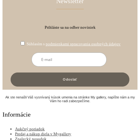
Newsletter
Prihláste sa na odber noviniek
Súhlasím s
podmienkami spracovania osobných údajov
Ak ste nenašli Váš vysnívaný kúsok umenia na stránke My gallery, napíšte nám a my
Vám ho radi zabezpečíme.
Informácie
Aukčný poriadok
Predaj a nákup diela v Mygallery
Znalecký posudok