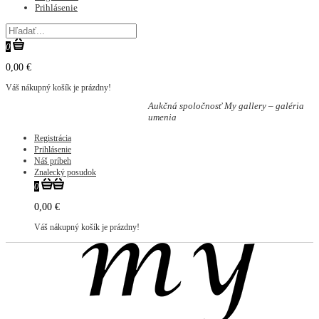
Prihlásenie
0
0,00 €
Váš nákupný košík je prázdny!
Aukčná spoločnosť My gallery – galéria
umenia
Registrácia
Prihlásenie
Náš príbeh
Znalecký posudok
0
0,00 €
Váš nákupný košík je prázdny!