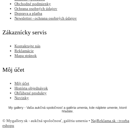
Obchodné podmienky
Ochrana osobných údajov
Doprava a platba
Newsletter - ochrana osobných údajov
Zákaznícky servis
Kontaktujte nás
Reklamácie
Mapa stránok
Môj účet
Môj účet
História objednávok
Obľúbené produkty
Novinky
My gallery - Vaša aukčná spoločnosť a galéria umenia, kde nájdete umenie, ktoré
hľadáte.
© Mygallery.sk - aukčná spoločnosť, galéria umenia •
NajReklama.sk - tvorba
eshopu