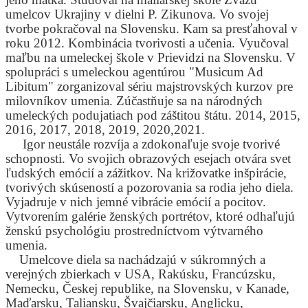
umelcov Ukrajiny v dielni P. Zikunova. Vo svojej
tvorbe pokračoval na Slovensku. Kam sa presťahoval v
roku 2012. Kombinácia tvorivosti a učenia. Vyučoval
maľbu na umeleckej škole v Prievidzi na Slovensku. V
spolupráci s umeleckou agentúrou "Musicum Ad
Libitum" zorganizoval sériu majstrovských kurzov pre
milovníkov umenia. Zúčastňuje sa na národných
umeleckých podujatiach pod záštitou štátu. 2014, 2015,
2016, 2017, 2018, 2019, 2020,2021.
Igor neustále rozvíja a zdokonaľuje svoje tvorivé
schopnosti. Vo svojich obrazových esejach otvára svet
ľudských emócií a zážitkov. Na križovatke inšpirácie,
tvorivých skúseností a pozorovania sa rodia jeho diela.
Vyjadruje v nich jemné vibrácie emócií a pocitov.
Vytvorením galérie ženských portrétov, ktoré odhaľujú
ženskú psychológiu prostredníctvom výtvarného
umenia.
Umelcove diela sa nachádzajú v súkromných a
verejných zbierkach v USA, Rakúsku, Francúzsku,
Nemecku, Českej republike, na Slovensku, v Kanade,
Maďarsku, Taliansku, Švajčiarsku, Anglicku,