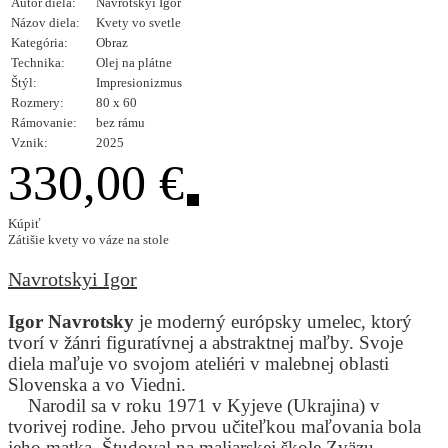
Autor diela:
Navrotskyi Igor
Názov diela:
Kvety vo svetle
Kategória:
Obraz
Technika:
Olej na plátne
Štýl:
Impresionizmus
Rozmery:
80 x 60
Rámovanie:
bez rámu
Vznik:
2025
330,00 €
Kúpiť
Zátišie kvety vo váze na stole
Navrotskyi Igor
Igor Navrotsky
je moderný európsky umelec, ktorý
tvorí v žánri figuratívnej a abstraktnej maľby. Svoje
diela maľuje vo svojom ateliéri v malebnej oblasti
Slovenska a vo Viedni.
Narodil sa v roku 1971 v Kyjeve (Ukrajina) v
tvorivej rodine. Jeho prvou učiteľkou maľovania bola
jeho matka. Študoval na maliarskej škole Zväzu