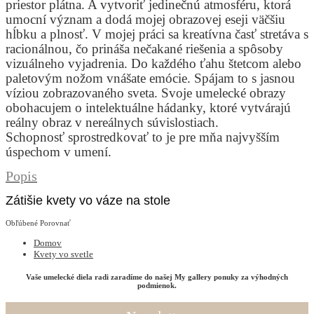
priestor plátna. A vytvoriť jedinečnú atmosféru, ktorá
umocní význam a dodá mojej obrazovej eseji väčšiu
hĺbku a plnosť. V mojej práci sa kreatívna časť stretáva s
racionálnou, čo prináša nečakané riešenia a spôsoby
vizuálneho vyjadrenia. Do každého ťahu štetcom alebo
paletovým nožom vnášate emócie. Spájam to s jasnou
víziou zobrazovaného sveta. Svoje umelecké obrazy
obohacujem o intelektuálne hádanky, ktoré vytvárajú
reálny obraz v nereálnych súvislostiach.
Schopnosť sprostredkovať to je pre mňa najvyšším
úspechom v umení.
Popis
Zátišie kvety vo váze na stole
Obľúbené
Porovnať
Domov
Kvety vo svetle
Vaše umelecké diela radi zaradíme do našej My gallery ponuky za výhodných
podmienok.