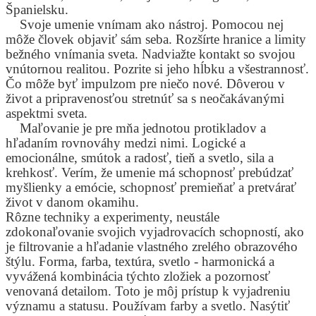
Španielsku.
Svoje umenie vnímam ako nástroj. Pomocou nej
môže človek objaviť sám seba. Rozšírte hranice a limity
bežného vnímania sveta. Nadviažte kontakt so svojou
vnútornou realitou. Pozrite si jeho hĺbku a všestrannosť.
Čo môže byť impulzom pre niečo nové. Dôverou v
život a pripravenosťou stretnúť sa s neočakávanými
aspektmi sveta.
Maľovanie je pre mňa jednotou protikladov a
hľadaním rovnováhy medzi nimi. Logické a
emocionálne, smútok a radosť, tieň a svetlo, sila a
krehkosť. Verím, že umenie má schopnosť prebúdzať
myšlienky a emócie, schopnosť premieňať a pretvárať
život v danom okamihu.
Rôzne techniky a experimenty, neustále
zdokonaľovanie svojich vyjadrovacích schopností, ako
je filtrovanie a hľadanie vlastného zrelého obrazového
štýlu. Forma, farba, textúra, svetlo - harmonická a
vyvážená kombinácia týchto zložiek a pozornosť
venovaná detailom. Toto je môj prístup k vyjadreniu
významu a statusu. Používam farby a svetlo. Nasýtiť