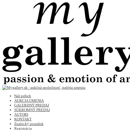
Náš príbeh
AUKCIA UMENIA
GALERIJNÝ PREDAJ
SÚKROMNÝ PREDAJ
AUTORI
KONTAKT
Znalecký posudok
Registrácia