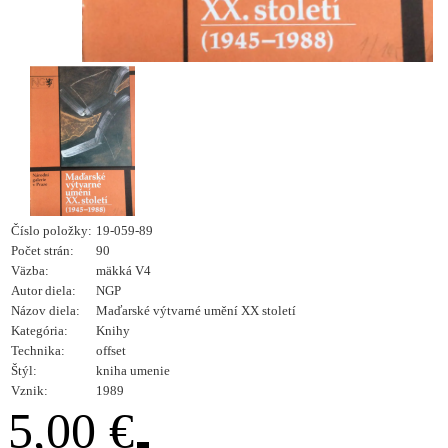
Číslo položky:
19-059-89
Počet strán:
90
Väzba:
mäkká V4
Autor diela:
NGP
Názov diela:
Maďarské výtvarné umění XX století
Kategória:
Knihy
Technika:
offset
Štýl:
kniha umenie
Vznik:
1989
5,00 €