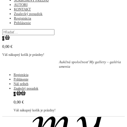
SÚKROMNÝ PREDAJ
AUTORI
KONTAKT
Znalecký posudok
Registrácia
Prihlásenie
0
0,00 €
Váš nákupný košík je prázdny!
Aukčná spoločnosť My gallery – galéria
umenia
Registrácia
Prihlásenie
Náš príbeh
Znalecký posudok
0
0,00 €
Váš nákupný košík je prázdny!