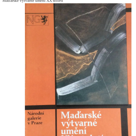
Maďarské výtvarné umění XX století