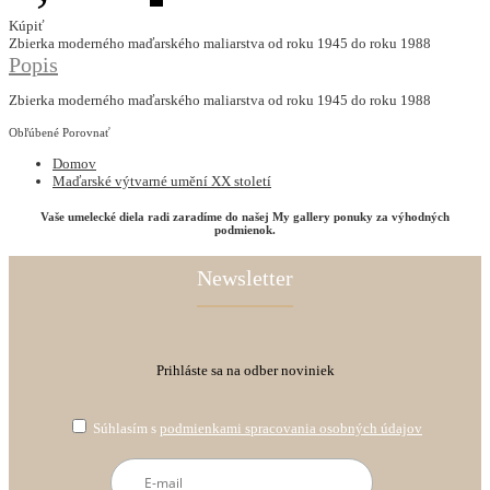
Kúpiť
Zbierka moderného maďarského maliarstva od roku 1945 do roku 1988
Popis
Zbierka moderného maďarského maliarstva od roku 1945 do roku 1988
Obľúbené
Porovnať
Domov
Maďarské výtvarné umění XX století
Vaše umelecké diela radi zaradíme do našej My gallery ponuky za výhodných
podmienok.
Newsletter
Prihláste sa na odber noviniek
Súhlasím s
podmienkami spracovania osobných údajov