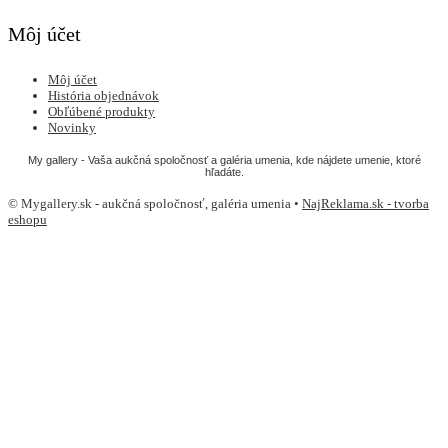
Môj účet
Môj účet
História objednávok
Obľúbené produkty
Novinky
My gallery - Vaša aukčná spoločnosť a galéria umenia, kde nájdete umenie, ktoré
hľadáte.
© Mygallery.sk - aukčná spoločnosť, galéria umenia •
NajReklama.sk - tvorba
eshopu