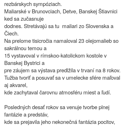
rezbárskych sympóziach.
Maliarské v Brunovciach, Detve, Banskej Štiavnici
ked sa zučasnuje
dodnes. Stretávajú sa tu maliari zo Slovenska a
Čiech.
Na prelome tisicročia namaloval 23 olejomalieb so
sakrálnou temou a
15 vystavoval v rímskoo-katolickom kostole v
Banskej Bystrici a
pre záujem sa výstava predlžila v trvaní na 8 rokov.
Tužba tvoriť a posuvať sa v umelecke sfére maľoval
aj akvarel,
kde zachytaval čarovnu atmosféru miest a ľudí.
Posledných desať rokov sa venuje tvorbe plnej
fantázie a predstáv,
kde sa prejavila jeho nekonečná fantázia pocitov,