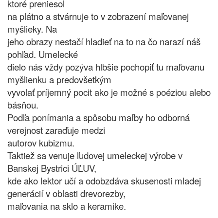
ktoré preniesol
na plátno a stvárnuje to v zobrazení maľovanej
myšlieky. Na
jeho obrazy nestačí hladieť na to na čo narazí náš
pohľad. Umelecké
dielo nás vždy pozýva hlbšie pochopiť tu maľovanu
myšlienku a predovšetkým
vyvolať príjemný pocit ako je možné s poéziou alebo
básňou.
Podľa ponímania a spôsobu maľby ho odborná
verejnost zaraďuje medzi
autorov kubizmu.
Taktiež sa venuje ľudovej umeleckej výrobe v
Banskej Bystrici ÚĽUV,
kde ako lektor učí a odobzdáva skusenosti mladej
generácií v oblasti drevorezby,
maľovania na sklo a keramike.