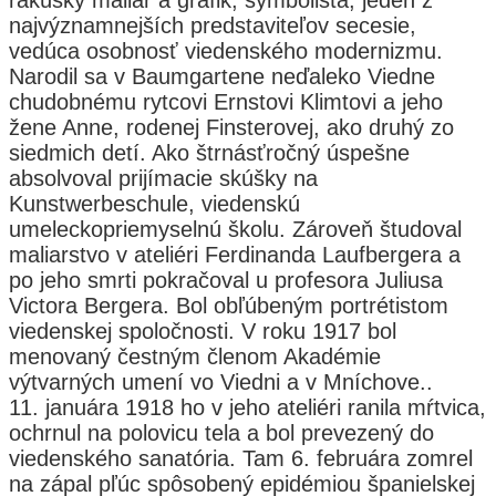
najvýznamnejších predstaviteľov secesie,
vedúca osobnosť viedenského modernizmu.
Narodil sa v Baumgartene neďaleko Viedne
chudobnému rytcovi Ernstovi Klimtovi a jeho
žene Anne, rodenej Finsterovej, ako druhý zo
siedmich detí. Ako štrnásťročný úspešne
absolvoval prijímacie skúšky na
Kunstwerbeschule, viedenskú
umeleckopriemyselnú školu. Zároveň študoval
maliarstvo v ateliéri Ferdinanda Laufbergera a
po jeho smrti pokračoval u profesora Juliusa
Victora Bergera. Bol obľúbeným portrétistom
viedenskej spoločnosti. V roku 1917 bol
menovaný čestným členom Akadémie
výtvarných umení vo Viedni a v Mníchove..
11. januára 1918 ho v jeho ateliéri ranila mŕtvica,
ochrnul na polovicu tela a bol prevezený do
viedenského sanatória. Tam 6. februára zomrel
na zápal pľúc spôsobený epidémiou španielskej