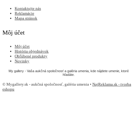
Kontaktujte nás
Reklamácie
Mapa stránok
Môj účet
Môj účet
História objednávok
Obľúbené produkty
Novinky
My gallery - Vaša aukčná spoločnosť a galéria umenia, kde nájdete umenie, ktoré
hľadáte.
© Mygallery.sk - aukčná spoločnosť, galéria umenia •
NajReklama.sk - tvorba
eshopu