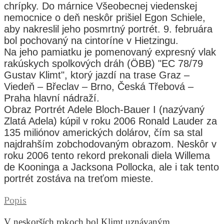
chrípky. Do márnice Všeobecnej viedenskej
nemocnice o deň neskôr prišiel Egon Schiele,
aby nakreslil jeho posmrtný portrét. 9. februára
bol pochovaný na cintoríne v Hietzingu.
Na jeho pamiatku je pomenovaný expresný vlak
rakúskych spolkových dráh (ÖBB) "EC 78/79
Gustav Klimt", ktorý jazdí na trase Graz –
Viedeň – Břeclav – Brno, Česká Třebová –
Praha hlavní nádraží.
Obraz Portrét Adele Bloch-Bauer I (nazývaný
Zlatá Adela) kúpil v roku 2006 Ronald Lauder za
135 miliónov amerických dolárov, čím sa stal
najdrahším zobchodovaným obrazom. Neskôr v
roku 2006 tento rekord prekonali diela Willema
de Kooninga a Jacksona Pollocka, ale i tak tento
portrét zostáva na treťom mieste.
Popis
V neskorších rokoch bol Klimt uznávaným