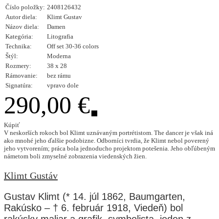
Číslo položky:
2408126432
Autor diela:
Klimt Gustav
Názov diela:
Damen
Kategória:
Litografia
Technika:
Off set 30-36 colors
Štýl:
Moderna
Rozmery:
38 x 28
Rámovanie:
bez rámu
Signatúra:
vpravo dole
290,00 €
Kúpiť
V neskorších rokoch bol Klimt uznávaným portrétistom. The dancer je však iná
ako mnohé jeho ďalšie podobizne. Odborníci tvrdia, že Klimt nebol poverený
jeho vytvorením; práca bola jednoducho projektom potešenia. Jeho obľúbeným
námetom boli zmyselné zobrazenia viedenských žien.
Klimt Gustáv
Gustav Klimt (* 14. júl 1862, Baumgarten,
Rakúsko – † 6. február 1918, Viedeň) bol
rakúsky maliar a grafik, symbolista, jeden z