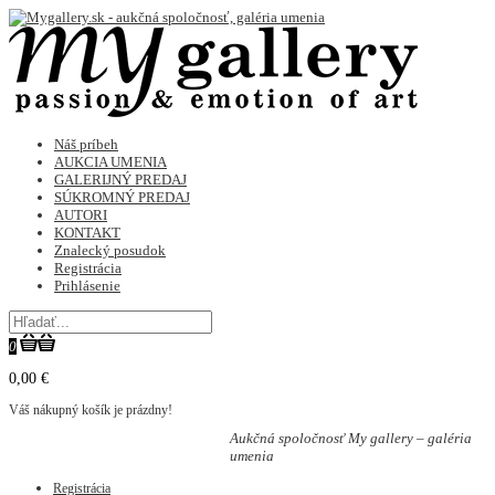
Náš príbeh
AUKCIA UMENIA
GALERIJNÝ PREDAJ
SÚKROMNÝ PREDAJ
AUTORI
KONTAKT
Znalecký posudok
Registrácia
Prihlásenie
0
0,00 €
Váš nákupný košík je prázdny!
Aukčná spoločnosť My gallery – galéria
umenia
Registrácia