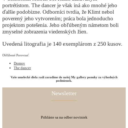
portrétistom. The dancer je však iná ako mnohé jeho
ďalšie podobizne. Odborníci tvrdia, že Klimt nebol
poverený jeho vytvorením; práca bola jednoducho
projektom potešenia. Jeho obľúbeným námetom boli
zmyselné zobrazenia viedenských žien.
Uvedená litografia je 140 exemplárom z 250 kusov.
Obľúbené
Porovnať
Domov
The dancer
Vaše umelecké diela radi zaradíme do našej My gallery ponuky za výhodných
podmienok.
Newsletter
Prihláste sa na odber noviniek