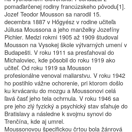
pomaďarčenej rodiny francúzskeho pôvodu[1].
Jozef Teodor Mousson sa narodil 15.
decembra 1887 v Hőgyész v rodine učiteľa
Júliusa Moussona a jeho manželky Jozefíny
Pichler. Medzi rokmi 1905 až 1909 študoval
Mousson na Vysokej škole výtvarných umení v
Budapešti. V roku 1911 sa presťahoval do
Michaloviec, kde pôsobil do roku 1919 ako
učiteľ. Od roku 1919 sa Mousson
profesionálne venoval maliarstvu. V roku 1942
ho postihlo vážne ochorenie, pri ktorom došlo
ku krvácaniu do mozgu a Moussonovi celá
ľavá časť jeho tela ochrnula. V roku 1946 sa
pre jeho zlý fyzický a psychický stav sťahuje do
Bratislavy a následne k svojmu synovi do
Trenčína, kde aj umrel.
Moussonovou špecifickou črtou bola žánrová