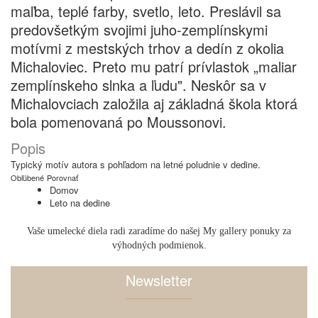
maľba, teplé farby, svetlo, leto. Preslávil sa
predovšetkým svojimi juho-zemplínskymi
motívmi z mestských trhov a dedín z okolia
Michaloviec. Preto mu patrí prívlastok „maliar
zemplínskeho slnka a ľudu". Neskôr sa v
Michalovciach založila aj základná škola ktorá
bola pomenovaná po Moussonovi.
Popis
Typický motív autora s pohľadom na letné poludnie v dedine.
Obľúbené
Porovnať
Domov
Leto na dedine
Vaše umelecké diela radi zaradíme do našej My gallery ponuky za
výhodných podmienok.
Newsletter