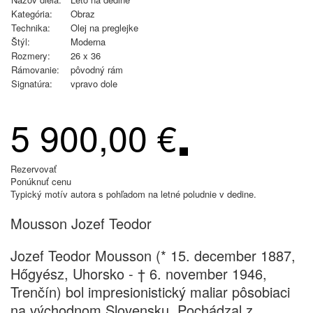
Kategória:
Obraz
Technika:
Olej na preglejke
Štýl:
Moderna
Rozmery:
26 x 36
Rámovanie:
pôvodný rám
Signatúra:
vpravo dole
5 900,00 €
Rezervovať
Ponúknuť cenu
Typický motív autora s pohľadom na letné poludnie v dedine.
Mousson Jozef Teodor
Jozef Teodor Mousson (* 15. december 1887,
Hőgyész, Uhorsko - † 6. november 1946,
Trenčín) bol impresionistický maliar pôsobiaci
na východnom Slovensku. Pochádzal z