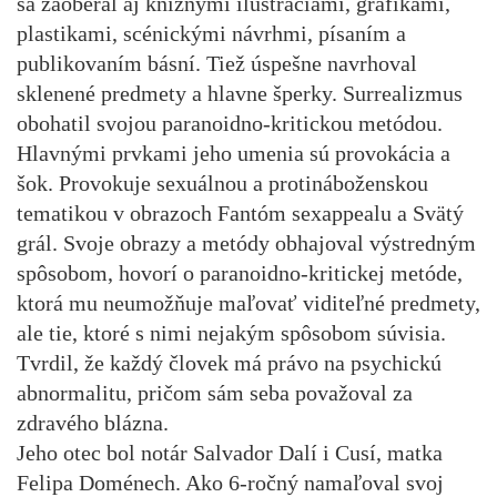
sa zaoberal aj knižnými ilustráciami, grafikami,
plastikami, scénickými návrhmi, písaním a
publikovaním básní. Tiež úspešne navrhoval
sklenené predmety a hlavne šperky. Surrealizmus
obohatil svojou paranoidno-kritickou metódou.
Hlavnými prvkami jeho umenia sú provokácia a
šok. Provokuje sexuálnou a protináboženskou
tematikou v obrazoch Fantóm sexappealu a Svätý
grál. Svoje obrazy a metódy obhajoval výstredným
spôsobom, hovorí o paranoidno-kritickej metóde,
ktorá mu neumožňuje maľovať viditeľné predmety,
ale tie, ktoré s nimi nejakým spôsobom súvisia.
Tvrdil, že každý človek má právo na psychickú
abnormalitu, pričom sám seba považoval za
zdravého blázna.
Jeho otec bol notár Salvador Dalí i Cusí, matka
Felipa Doménech. Ako 6-ročný namaľoval svoj