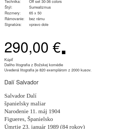
Technika:
Off set 30-36 colors
Štýl:
Surrealizmus
Rozmery:
65 x 50
Rámovanie:
bez rámu
Signatúra:
vpravo dole
290,00 €
Kúpiť
Daliho litografia z Božskej komédie
Uvedená litografia je 820 exemplárom z 2000 kusov.
Dalí Salvador
Salvador Dalí
španielsky maliar
Narodenie 11. máj 1904
Figueres, Španielsko
Úmrtie 23. január 1989 (84 rokov)