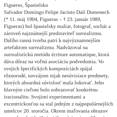
Figueres, Španielsko
Salvador Domingo Felipe Jacinto Dalí Domenech
(* 11. máj 1904, Figueras – † 23. január 1989,
Figueras) bol španielsky maliar, fotograf, sochár a
zároveň najznámejší predstaviteľ surrealizmu.
Dalího ranná tvorba patrí k najvýznamnejším
artefaktom surrealizmu. Nadväzoval na
surrealistickú metódu écriture automatique, ktorá
dáva dôraz na voľnú asociáciu podvedomia. Vo
svojich špecifických kompozíciách spájal
rôznorodé, navzájom nijak nesúvisiace predmety,
ktorých absurdná súvislosť mala šokovať. Jeho
hlavným cieľom bolo zobrazovať konkrétnu
iracionalitu. Svojimi experimentami a
excentrickosťou sa stal jedným z najpopulárnejších
umelcov 20. storočia. Okrem maľovania obrazov