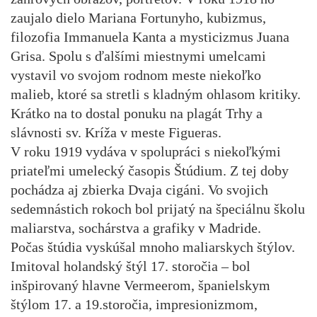
zaujalo dielo Mariana Fortunyho, kubizmus,
filozofia Immanuela Kanta a mysticizmus Juana
Grisa. Spolu s ďalšími miestnymi umelcami
vystavil vo svojom rodnom meste niekoľko
malieb, ktoré sa stretli s kladným ohlasom kritiky.
Krátko na to dostal ponuku na plagát Trhy a
slávnosti sv. Kríža v meste Figueras.
V roku 1919 vydáva v spolupráci s niekoľkými
priateľmi umelecký časopis Štúdium. Z tej doby
pochádza aj zbierka Dvaja cigáni. Vo svojich
sedemnástich rokoch bol prijatý na špeciálnu školu
maliarstva, sochárstva a grafiky v Madride.
Počas štúdia vyskúšal mnoho maliarskych štýlov.
Imitoval holandský štýl 17. storočia – bol
inšpirovaný hlavne Vermeerom, španielskym
štýlom 17. a 19.storočia, impresionizmom,