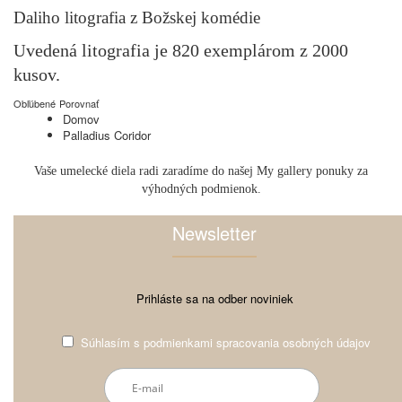
Daliho litografia z Božskej komédie
vedená litografia je 820 exemplárom z 2000
U
kusov.
Obľúbené
Porovnať
Domov
Palladius Coridor
Vaše umelecké diela radi zaradíme do našej My gallery ponuky za
výhodných podmienok.
Newsletter
Prihláste sa na odber noviniek
Súhlasím s
podmienkami spracovania osobných údajov