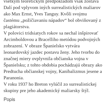
všetkým teoretickým predpokladom však zostáva
Dalí pod vplyvom iných surrealistických maliarov
ako Max Ernst, Yves Tanguy. Kvôli svojmu
častému „požičiavaniu nápadov“ bol obviňovaný z
plagiátorstva.
V polovici tridsiatych rokov sa nechal inšpirovať
Arcimboldovou a Bracelliho metódou podvojných
zobrazení. V obraze Španielsko vytvára
leonardovský jazdec postavu ženy. Jeho tvorbu do
značnej miery ovplyvnila občianska vojna v
Španielsku; z tohto obdobia pochádzajú obrazy ako
Predtucha občianskej vojny, Kanibalizmus jesene a
Paranonia.
V roku 1937 ho Breton vylúčil zo surrealistickej
skupiny pre jeho akademický maliarsky štýl.
Popis