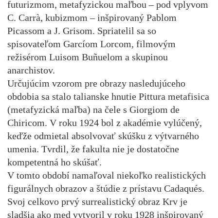
futurizmom, metafyzickou maľbou – pod vplyvom
C. Carrà, kubizmom – inšpirovaný Pablom
Picassom a J. Grisom. Spriatelil sa so
spisovateľom Garcíom Lorcom, filmovým
režisérom Luisom Buñuelom a skupinou
anarchistov.
Určujúcim vzorom pre obrazy nasledujúceho
obdobia sa stalo talianske hnutie Pittura metafisica
(metafyzická maľba) na čele s Giorgiom de
Chiricom. V roku 1924 bol z akadémie vylúčený,
keďže odmietal absolvovať skúšku z výtvarného
umenia. Tvrdil, že fakulta nie je dostatočne
kompetentná ho skúšať.
V tomto období namaľoval niekoľko realistických
figurálnych obrazov a štúdie z prístavu Cadaqués.
Svoj celkovo prvý surrealistický obraz Krv je
sladšia ako med vytvoril v roku 1928 inšpirovaný