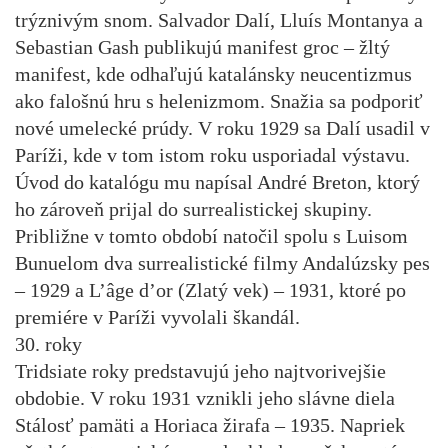
trýznivým snom. Salvador Dalí, Lluís Montanya a
Sebastian Gash publikujú manifest groc – žltý
manifest, kde odhaľujú katalánsky neucentizmus
ako falošnú hru s helenizmom. Snažia sa podporiť
nové umelecké prúdy. V roku 1929 sa Dalí usadil v
Paríži, kde v tom istom roku usporiadal výstavu.
Úvod do katalógu mu napísal André Breton, ktorý
ho zároveň prijal do surrealistickej skupiny.
Približne v tomto období natočil spolu s Luisom
Bunuelom dva surrealistické filmy Andalúzsky pes
– 1929 a L’âge d’or (Zlatý vek) – 1931, ktoré po
premiére v Paríži vyvolali škandál.
30. roky
Tridsiate roky predstavujú jeho najtvorivejšie
obdobie. V roku 1931 vznikli jeho slávne diela
Stálosť pamäti a Horiaca žirafa – 1935. Napriek