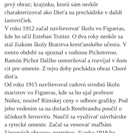
prvý obraz; krajinku, ktorú sám neskôr
charakterizoval ako Dieťa na prechádzke v daždi
lastovičiek.
V roku 1912 začal navštevovať školu vo Figueras,
kde ho učil Esteban Traiter. O dva roky neskôr sa
stal žiakom školy Bratstva kresťanského učenia. V
tomto období sa spoznal s rodinou Pichotovou.
Ramón Pichot Dalího usmerňoval a rozvíjal v ňom
cit pre umenie. Z tejto doby pochádza obraz Choré
dieťa.
Od roku 1915 navštevoval radovú strednú školu
maristov vo Figueras, kde sa ho ujal profesor
Núňez, nositeľ Rímskej ceny v odbore grafiky. Pod
jeho vedením sa na dielach Rembrandta poučil o
účinkoch šerosvitu. Naučil sa využívať návrhárske
a rytecké umenie. Začal sa venovať maľbám
žánrových obrazov, portrétov. V roku 1918 ho