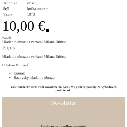
Technika:
offset
Štýl:
kniha umenie
Vznik:
1973
10,00 €
Kúpiť
Hľadanie obrazu s veršami Milana Rúfusa
Popis
Hľadanie obrazu s veršami Milana Rúfusa
Obľúbené
Porovnať
Domov
Bazovský hľadanie obrazu
Vaše umelecké diela radi zaradíme do našej My gallery ponuky za výhodných
podmienok.
Newsletter
Prihláste sa na odber noviniek