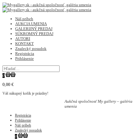
Náš príbeh
AUKCIA UMENIA
GALERIJNÝ PREDAJ
SÚKROMNÝ PREDAJ
AUTORI
KONTAKT
Znalecký posudok
Registrácia
Prihlásenie
0
0,00 €
Váš nákupný košík je prázdny!
Aukčná spoločnosť My gallery – galéria
umenia
Registrácia
Prihlásenie
Náš príbeh
Znalecký posudok
0