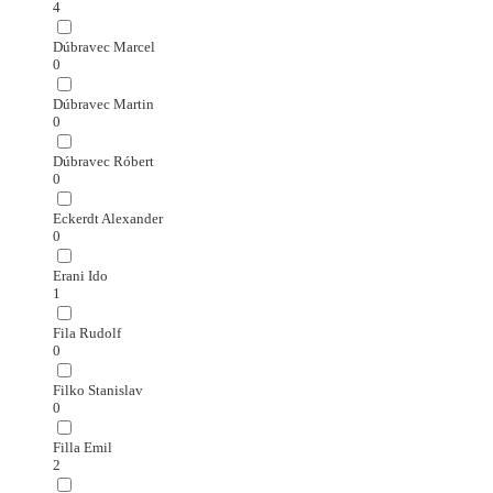
4
Dúbravec Marcel
0
Dúbravec Martin
0
Dúbravec Róbert
0
Eckerdt Alexander
0
Erani Ido
1
Fila Rudolf
0
Filko Stanislav
0
Filla Emil
2