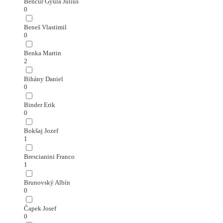
Bencúr Gyula Július
0
Beneš Vlastimil
0
Benka Martin
2
Bihány Daniel
0
Binder Erik
0
Bokšaj Jozef
1
Brescianini Franco
1
Brunovský Albín
0
Čapek Josef
0