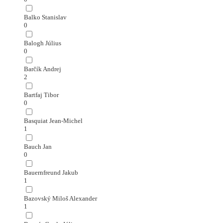
Balko Stanislav
0
Balogh Július
0
Barčík Andrej
2
Bartfaj Tibor
0
Basquiat Jean-Michel
1
Bauch Jan
0
Bauernfreund Jakub
1
Bazovský Miloš Alexander
1