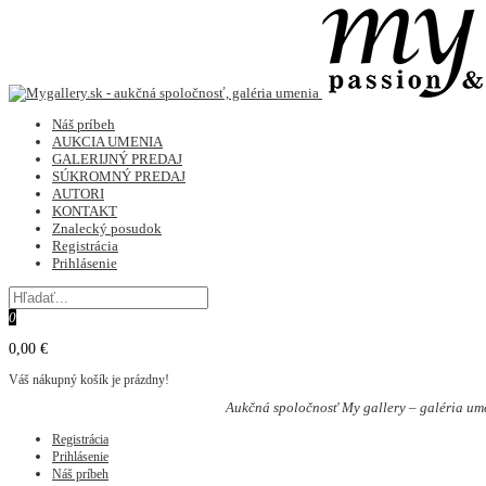
Náš príbeh
AUKCIA UMENIA
GALERIJNÝ PREDAJ
SÚKROMNÝ PREDAJ
AUTORI
KONTAKT
Znalecký posudok
Registrácia
Prihlásenie
0
0,00 €
Váš nákupný košík je prázdny!
Aukčná spoločnosť My gallery – galéria um
Registrácia
Prihlásenie
Náš príbeh