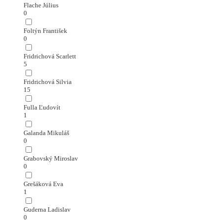
Flache Július
0
Foltýn František
0
Fridrichová Scarlett
5
Fridrichová Silvia
15
Fulla Ľudovít
1
Galanda Mikuláš
0
Grabovský Miroslav
0
Grešáková Eva
1
Guderna Ladislav
0