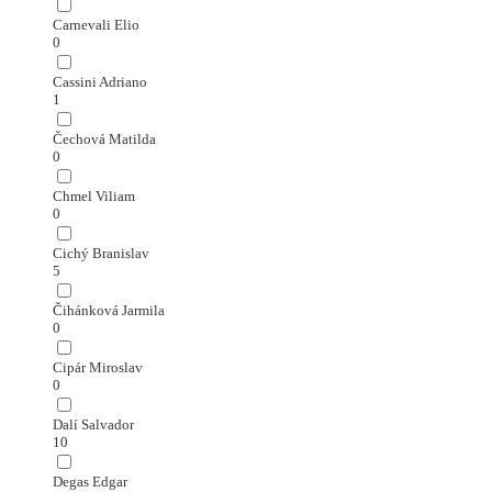
Carnevali Elio
0
Cassini Adriano
1
Čechová Matilda
0
Chmel Viliam
0
Cichý Branislav
5
Čihánková Jarmila
0
Cipár Miroslav
0
Dalí Salvador
10
Degas Edgar