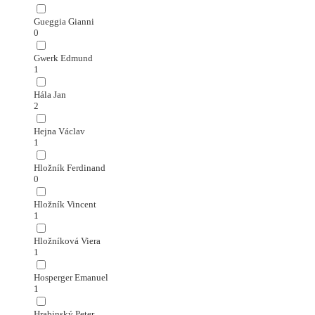
Gueggia Gianni
0
Gwerk Edmund
1
Hála Jan
2
Hejna Václav
1
Hložník Ferdinand
0
Hložník Vincent
1
Hložníková Viera
1
Hosperger Emanuel
1
Hrabinský Peter