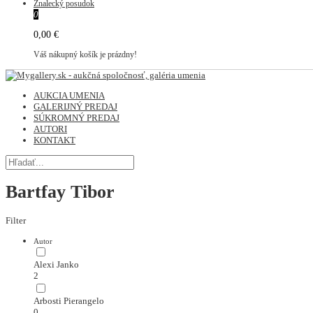
Znalecký posudok
0
0,00 €
Váš nákupný košík je prázdny!
AUKCIA UMENIA
GALERIJNÝ PREDAJ
SÚKROMNÝ PREDAJ
AUTORI
KONTAKT
Bartfay Tibor
Filter
Autor
Alexi Janko
2
Arbosti Pierangelo
0