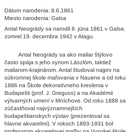
Dátum narodenia: 8.6.1861
Miesto narodenia: Galsa
Antal Neogrády sa narodil 8. júna 1861 v Galse,
zomrel 19. decembra 1942 v Alagu.
Antal Neogrády sa ako maliar štýlovo
často spája s jeho synom Lászlóm, taktiež
maliarom-krajinárom. Antal študoval najprv na
súkromnej škole maľovania v Nauene a od roku
1886 na Škole dekoratívneho kreslenia v
Budapešti (prof. J. Greguss) a na Akadémii
výtvarných umení v Mníchove. Od roku 1888 sa
zúčastňoval najvýznamnejších
budapeštianskych výstav (prezentoval sa
hlavne akvarelmi). V rokoch 1893-1931 bol
profesorom akvarelovej maľby na Vysokej škole