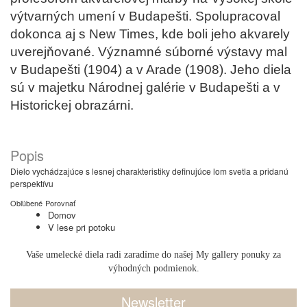
výtvarných umení v Budapešti. Spolupracoval
dokonca aj s New Times, kde boli jeho akvarely
uverejňované. Významné súborné výstavy mal
v Budapešti (1904) a v Arade (1908). Jeho diela
sú v majetku Národnej galérie v Budapešti a v
Historickej obrazárni.
Popis
Dielo vychádzajúce s lesnej charakteristiky definujúce lom svetla a pridanú
perspektívu
Obľúbené
Porovnať
Domov
V lese pri potoku
Vaše umelecké diela radi zaradíme do našej My gallery ponuky za
výhodných podmienok.
Newsletter