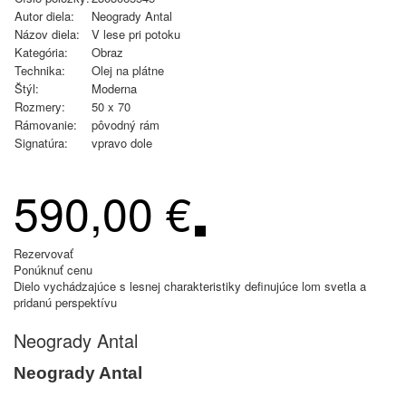
Autor diela:
Neogrady Antal
Názov diela:
V lese pri potoku
Kategória:
Obraz
Technika:
Olej na plátne
Štýl:
Moderna
Rozmery:
50 x 70
Rámovanie:
pôvodný rám
Signatúra:
vpravo dole
590,00 €
Rezervovať
Ponúknuť cenu
Dielo vychádzajúce s lesnej charakteristiky definujúce lom svetla a
pridanú perspektívu
Neogrady Antal
Neogrady Antal