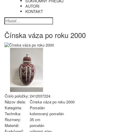
SÚKROMNÝ PREDAJ
AUTORI
KONTAKT
Čínska váza po roku 2000
Číslo položky:
2412037224
Názov diela:
Čínska váza po roku 2000
Kategória:
Porcelán
Technika:
kolorovaný porcelán
Rozmery:
35 cm
Materiál:
porcelán
Funkčnosť:
výborný stav