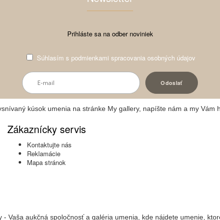
Prihláste sa na odber noviniek
Súhlasím s
podmienkami spracovania osobných údajov
vysnívaný kúsok umenia na stránke My gallery, napíšte nám a my Vám 
Zákaznícky servis
Kontaktujte nás
Reklamácie
Mapa stránok
y - Vaša aukčná spoločnosť a galéria umenia, kde nájdete umenie, ktor