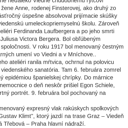
ene neďaleko Viedne chudobnému rytcovi
o žene Anne, rodenej Finsterovej, ako druhý zo
násťročný úspešne absolvoval prijímacie skúšky
viedenskú umeleckopriemyselnú školu. Zároveň
teliéri Ferdinanda Laufbergera a po jeho smrti
 Juliusa Victora Bergera. Bol obľúbeným
j spoločnosti. V roku 1917 bol menovaný čestným
rných umení vo Viedni a v Mníchove..
ho ateliéri ranila mŕtvica, ochrnul na polovicu
o viedenského sanatória. Tam 6. februára zomrel
ý epidémiou španielskej chrípky. Do márnice
nemocnice o deň neskôr prišiel Egon Schiele,
rtný portrét. 9. februára bol pochovaný na
omenovaný expresný vlak rakúskych spolkových
ustav Klimt", ktorý jazdí na trase Graz – Viedeň
á Třebová – Praha hlavní nádraží.