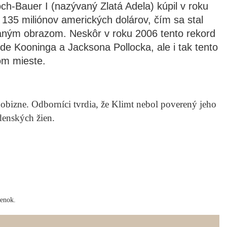
ch-Bauer I (nazývaný Zlatá Adela) kúpil v roku
135 miliónov amerických dolárov, čím sa stal
ným obrazom. Neskôr v roku 2006 tento rekord
 de Kooninga a Jacksona Pollocka, ale i tak tento
om mieste.
obizne. Odborníci tvrdia, že Klimt nebol poverený jeho
denských žien.
ienok.