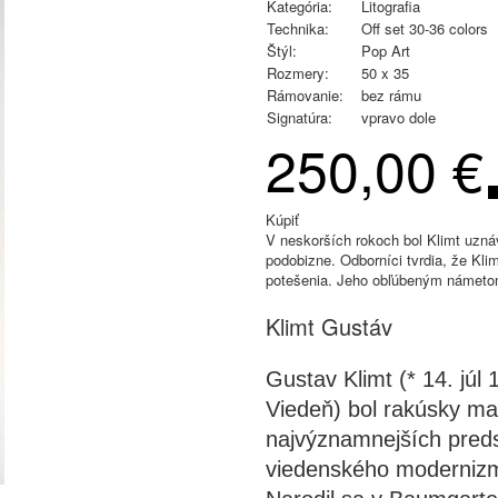
Kategória:
Litografia
Technika:
Off set 30-36 colors
Štýl:
Pop Art
Rozmery:
50 x 35
Rámovanie:
bez rámu
Signatúra:
vpravo dole
250,00 €
Kúpiť
V neskorších rokoch bol Klimt uzná
podobizne. Odborníci tvrdia, že Kli
potešenia. Jeho obľúbeným námetom
Klimt Gustáv
Gustav Klimt (* 14. jú
Viedeň) bol rakúsky mal
najvýznamnejších preds
viedenského moderniz