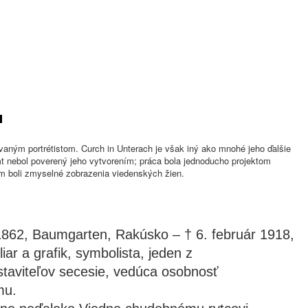
vaným portrétistom. Curch in Unterach je však iný ako mnohé jeho ďalšie
mt nebol poverený jeho vytvorením; práca bola jednoducho projektom
 boli zmyselné zobrazenia viedenských žien.
l 1862, Baumgarten, Rakúsko – † 6. február 1918,
iar a grafik, symbolista, jeden z
taviteľov secesie, vedúca osobnosť
mu.