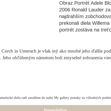
Obraz Portrét Adele Blo
2006 Ronald Lauder za 
najdrahším zobchodova
prekonali diela Willema
portrét zostáva na treť
.
Curch in Unterach
je však iný ako mnohé jeho ďalšie pod
a. Jeho obľúbeným námetom boli zmyselné zobrazenia vie
umelecké diela radi zaradíme do našej My gallery ponuky za výhodných podm
Newsletter