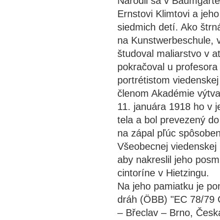
Narodil sa v Baumgart
Ernstovi Klimtovi a jeh
siedmich detí. Ako štr
na Kunstwerbeschule, 
študoval maliarstvo v a
pokračoval u profesora
portrétistom viedenske
členom Akadémie výtva
11. januára 1918 ho v je
tela a bol prevezený d
na zápal pľúc spôsoben
Všeobecnej viedenskej 
aby nakreslil jeho posm
cintoríne v Hietzingu.
Na jeho pamiatku je p
dráh (ÖBB) "EC 78/79 G
– Břeclav – Brno, Česk