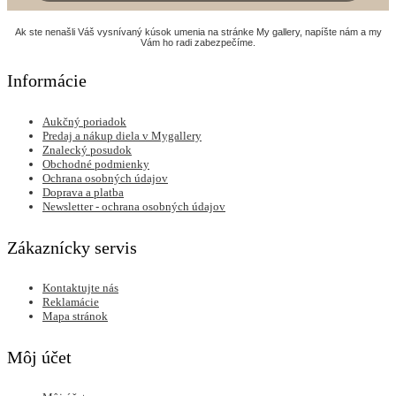
Ak ste nenašli Váš vysnívaný kúsok umenia na stránke My gallery, napíšte nám a my
Vám ho radi zabezpečíme.
Informácie
Aukčný poriadok
Predaj a nákup diela v Mygallery
Znalecký posudok
Obchodné podmienky
Ochrana osobných údajov
Doprava a platba
Newsletter - ochrana osobných údajov
Zákaznícky servis
Kontaktujte nás
Reklamácie
Mapa stránok
Môj účet