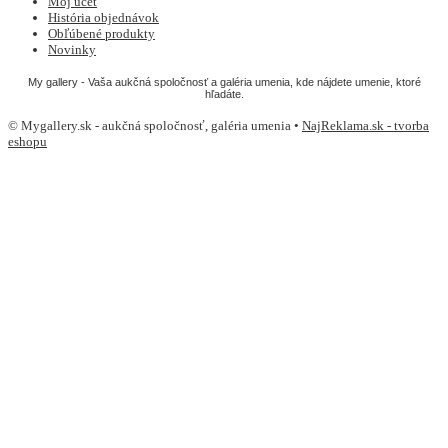
Môj účet
História objednávok
Obľúbené produkty
Novinky
My gallery - Vaša aukčná spoločnosť a galéria umenia, kde nájdete umenie, ktoré
hľadáte.
© Mygallery.sk - aukčná spoločnosť, galéria umenia •
NajReklama.sk - tvorba
eshopu