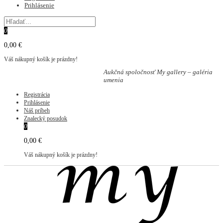
Prihlásenie
0
0,00 €
Váš nákupný košík je prázdny!
Aukčná spoločnosť My gallery – galéria
umenia
Registrácia
Prihlásenie
Náš príbeh
Znalecký posudok
0
0,00 €
Váš nákupný košík je prázdny!