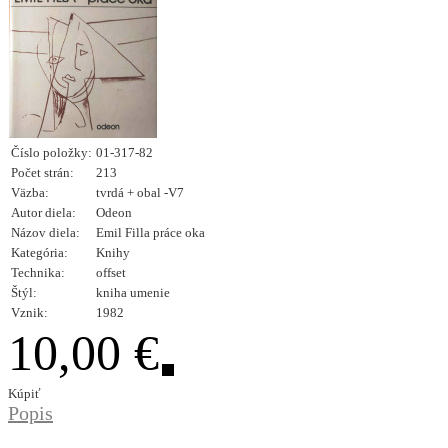
Číslo položky:
01-317-82
Počet strán:
213
Väzba:
tvrdá + obal -V7
Autor diela:
Odeon
Názov diela:
Emil Filla práce oka
Kategória:
Knihy
Technika:
offset
Štýl:
kniha umenie
Vznik:
1982
10,00 €
Kúpiť
Popis