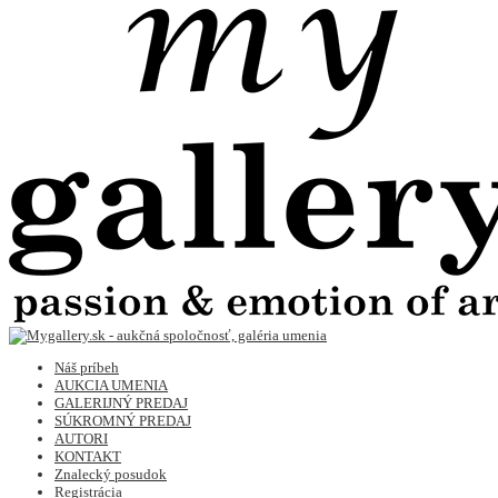
Náš príbeh
AUKCIA UMENIA
GALERIJNÝ PREDAJ
SÚKROMNÝ PREDAJ
AUTORI
KONTAKT
Znalecký posudok
Registrácia